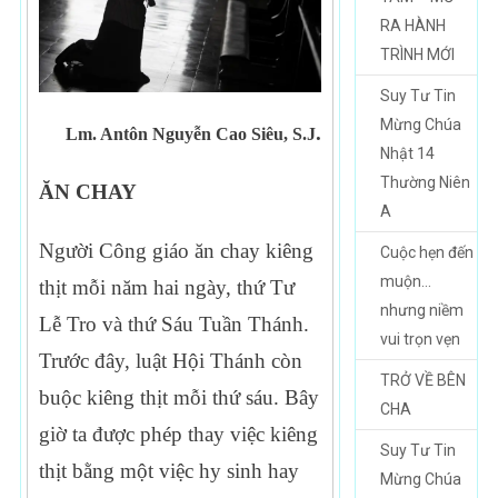
RA HÀNH
TRÌNH MỚI
Suy Tư Tin
Mừng Chúa
.
Lm. Antôn Nguyễn Cao Siêu, S.J
Nhật 14
Thường Niên
ĂN CHAY
A
Người Công giáo ăn chay kiêng
Cuộc hẹn đến
muộn…
thịt mỗi năm hai ngày, thứ Tư
nhưng niềm
Lễ Tro và thứ Sáu Tuần Thánh.
vui trọn vẹn
Trước đây, luật Hội Thánh còn
TRỞ VỀ BÊN
buộc kiêng thịt mỗi thứ sáu. Bây
CHA
giờ ta được phép thay việc kiêng
Suy Tư Tin
thịt bằng một việc hy sinh hay
Mừng Chúa