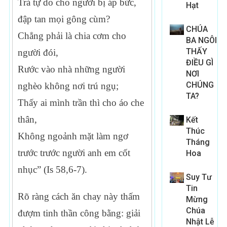
Trả tự do cho người bị áp bức,
Hạt
đập tan mọi gông cùm?
CHÚA
Chẳng phải là chia cơm cho
BA NGÔI
THẤY
người đói,
ĐIỀU GÌ
Rước vào nhà những người
NƠI
CHÚNG
nghèo không nơi trú ngụ;
TA?
Thấy ai mình trần thì cho áo che
thân,
Kết
Thúc
Không ngoảnh mặt làm ngơ
Tháng
trước trước người anh em cốt
Hoa
nhục” (Is 58,6-7).
Suy Tư
Tin
Rõ ràng cách ăn chay này thấm
Mừng
Chúa
đượm tinh thần công bằng: giải
Nhật Lễ