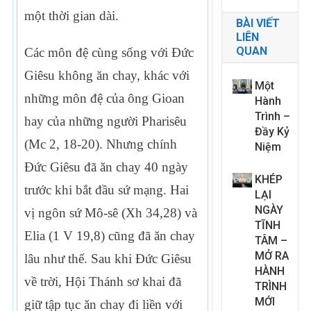
một thời gian dài.
BÀI VIẾT
LIÊN
QUAN
Các môn đệ cùng sống với Đức
Giêsu không ăn chay, khác với
Một
những môn đệ của ông Gioan
Hành
Trình –
hay của những người Pharisêu
Đầy Kỷ
(Mc 2, 18-20). Nhưng chính
Niệm
Đức Giêsu đã ăn chay 40 ngày
KHÉP
trước khi bắt đầu sứ mạng. Hai
LẠI
NGÀY
vị ngôn sứ Mô-sê (Xh 34,28) và
TĨNH
Elia (1 V 19,8) cũng đã ăn chay
TÂM –
MỞ RA
lâu như thế. Sau khi Đức Giêsu
HÀNH
về trời, Hội Thánh sơ khai đã
TRÌNH
MỚI
giữ tập tục ăn chay đi liền với