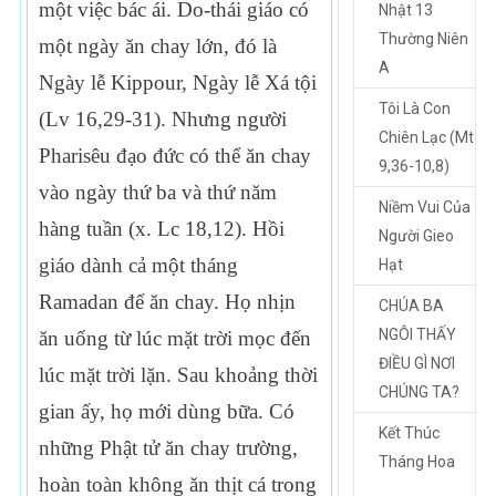
một việc bác ái. Do-thái giáo có
Nhật 13
Thường Niên
một ngày ăn chay lớn, đó là
A
Ngày lễ Kippour, Ngày lễ Xá tội
Tôi Là Con
(Lv 16,29-31). Nhưng người
Chiên Lạc (Mt
Pharisêu đạo đức có thể ăn chay
9,36-10,8)
vào ngày thứ ba và thứ năm
Niềm Vui Của
hàng tuần (x. Lc 18,12). Hồi
Người Gieo
giáo dành cả một tháng
Hạt
Ramadan để ăn chay. Họ nhịn
CHÚA BA
NGÔI THẤY
ăn uống từ lúc mặt trời mọc đến
ĐIỀU GÌ NƠI
lúc mặt trời lặn. Sau khoảng thời
CHÚNG TA?
gian ấy, họ mới dùng bữa. Có
Kết Thúc
những Phật tử ăn chay trường,
Tháng Hoa
hoàn toàn không ăn thịt cá trong