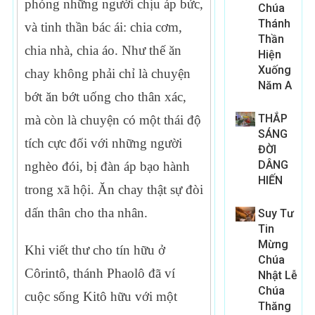
phóng những người chịu áp bức,
Chúa
Thánh
và tinh thần bác ái: chia cơm,
Thần
chia nhà, chia áo. Như thế ăn
Hiện
Xuống
chay không phải chỉ là chuyện
Năm A
bớt ăn bớt uống cho thân xác,
THẮP
mà còn là chuyện có một thái độ
SÁNG
tích cực đối với những người
ĐỜI
DÂNG
nghèo đói, bị đàn áp bạo hành
HIẾN
trong xã hội. Ăn chay thật sự đòi
dấn thân cho tha nhân.
Suy Tư
Tin
Mừng
Khi viết thư cho tín hữu ở
Chúa
Côrintô, thánh Phaolô đã ví
Nhật Lễ
Chúa
cuộc sống Kitô hữu với một
Thăng