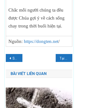
Chắc mỗi người chúng ta đều
được Chúa gợi ý về cách sống
chay trong thời buổi hiện tại.
Nguồn:
https://dongten.net
/
Điều
Sứ điệp Đức Thánh Cha gửi Phiên họp thứ 47 của Quỹ Quốc tế về Phát triển Nông nghiệp năm 2024
Tại sao Thứ Tư Lễ Tro là “phụng vụ sự chết”
hướng
BÀI VIẾT LIÊN QUAN
bài
viết