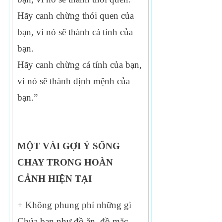
Hãy canh chừng thói quen của
bạn, vì nó sẽ thành cá tính của
bạn.
Hãy canh chừng cá tính của bạn,
vì nó sẽ thành định mệnh của
bạn.”
MỘT VÀI GỢI Ý SỐNG
CHAY TRONG HOÀN
CẢNH HIỆN TẠI
+ Không phung phí những gì
Chúa ban như đồ ăn, đồ mặc,