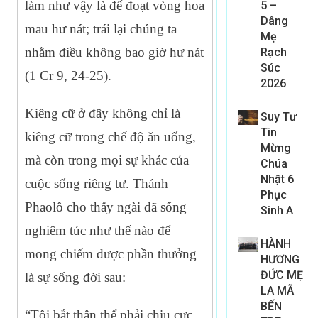
làm như vậy là để đoạt vòng hoa
5 –
Dâng
mau hư nát; trái lại chúng ta
Mẹ
nhằm điều không bao giờ hư nát
Rạch
Súc
(1 Cr 9, 24-25).
2026
Kiêng cữ ở đây không chỉ là
Suy Tư
Tin
kiêng cữ trong chế độ ăn uống,
Mừng
mà còn trong mọi sự khác của
Chúa
Nhật 6
cuộc sống riêng tư. Thánh
Phục
Phaolô cho thấy ngài đã sống
Sinh A
nghiêm túc như thế nào để
HÀNH
mong chiếm được phần thưởng
HƯƠNG
ĐỨC MẸ
là sự sống đời sau:
LA MÃ
BẾN
“Tôi bắt thân thể phải chịu cực