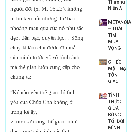
Thường
Niên A
người đời (x. Mt 16,23), không
bị lôi kéo bởi những thứ hào
METANOIA
nhoáng mau qua của nó như sắc
– TRÁI
TIM
đẹp, tiền bạc, quyền lực… Sống
MÙA
chay là làm chủ được đôi mắt
VỌNG
của mình trước vô số hình ảnh
CHIẾC
mà thế gian luôn cung cấp cho
MẶT NẠ
TÔN
chúng ta:
GIÁO
“Kẻ nào yêu thế gian thì tình
TỈNH
THỨC
yêu của Chúa Cha không ở
GIỮA
trong kẻ ấy,
BÓNG
TỐI ĐỜI
vì mọi sự trong thế gian: như
MÌNH
dục vọng của tính xác thịt,