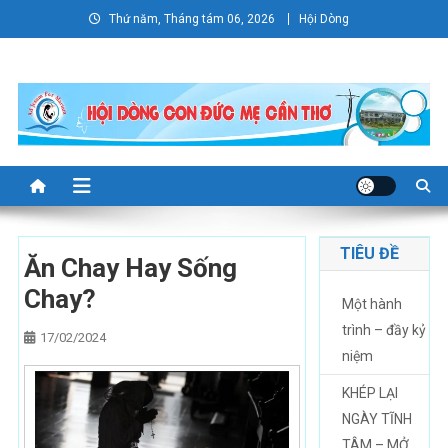
Skip
Thứ năm, Tháng tám 06, 2026
Hội Dòng
to
content
TIÊU ĐỀ
Ăn Chay Hay Sống
Chay?
Một hành
trình – đầy kỷ
17/02/2024
niệm
KHÉP LẠI
NGÀY TĨNH
TÂM – MỞ