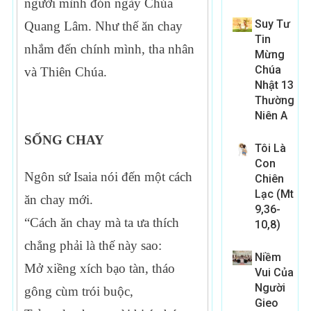
người mình đón ngày Chúa
Suy Tư
Quang Lâm. Như thế ăn chay
Tin
nhắm đến chính mình, tha nhân
Mừng
Chúa
và Thiên Chúa.
Nhật 13
Thường
Niên A
SỐNG CHAY
Tôi Là
Con
Ngôn sứ Isaia nói đến một cách
Chiên
Lạc (Mt
ăn chay mới.
9,36-
“Cách ăn chay mà ta ưa thích
10,8)
chẳng phải là thế này sao:
Niềm
Mở xiềng xích bạo tàn, tháo
Vui Của
Người
gông cùm trói buộc,
Gieo