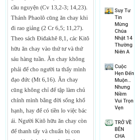
cầu nguyện (Cv 13,2-3; 14,23).
Suy Tư
Tin
Thánh Phaolô cũng ăn chay khi
Mừng
đi rao giảng (2 Cr 6,5; 11,27).
Chúa
Nhật 14
Theo sách Điđakhê 8,1, các Kitô
Thường
hữu ăn chay vào thứ tư và thứ
Niên A
sáu hàng tuần. Ăn chay không
Cuộc
phải để cho người ta thấy mình
Hẹn Đến
đạo đức (Mt 6,16). Ăn chay
Muộn…
Nhưng
cũng không chỉ để tập làm chủ
Niềm
chính mình bằng đời sống khổ
Vui Trọn
Vẹn
hạnh, hay để có tiền lo việc bác
ái. Người Kitô hữu ăn chay còn
TRỞ VỀ
BÊN
để thanh tẩy và chuẩn bị con
CHA