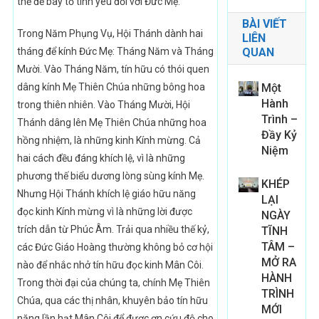
thế để bày tỏ tình yêu đối với Đức Mẹ.
BÀI VIẾT
Trong Năm Phụng Vụ, Hội Thánh dành hai
LIÊN
tháng để kính Đức Mẹ: Tháng Năm và Tháng
QUAN
Mười. Vào Tháng Năm, tín hữu có thói quen
dâng kính Mẹ Thiên Chúa những bông hoa
Một
Hành
trong thiên nhiên. Vào Tháng Mười, Hội
Trình –
Thánh dâng lên Mẹ Thiên Chúa những hoa
Đầy Kỷ
hồng nhiệm, là những kinh Kính mừng. Cả
Niệm
hai cách đều đáng khích lệ, vì là những
phương thế biểu dương lòng sùng kính Mẹ.
KHÉP
Nhưng Hội Thánh khích lệ giáo hữu năng
LẠI
đọc kinh Kính mừng vì là những lời được
NGÀY
trích dẫn từ Phúc Âm. Trải qua nhiều thế kỷ,
TĨNH
TÂM –
các Đức Giáo Hoàng thường không bỏ cơ hội
MỞ RA
nào để nhắc nhở tín hữu đọc kinh Mân Côi.
HÀNH
Trong thời đại của chúng ta, chính Mẹ Thiên
TRÌNH
Chúa, qua các thị nhân, khuyên bảo tín hữu
MỚI
năng lần hạt Mân Côi để được ơn cứu độ cho