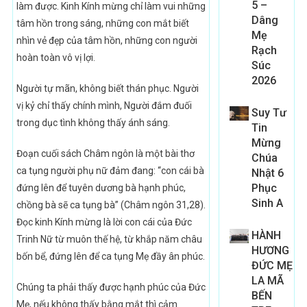
5 –
làm được. Kinh Kính mừng chỉ làm vui những
Dâng
tâm hồn trong sáng, những con mắt biết
Mẹ
nhìn vẻ đẹp của tâm hồn, những con người
Rạch
hoàn toàn vô vị lợi.
Súc
2026
Người tự mãn, không biết thán phục. Người
vị kỷ chỉ thấy chính mình, Người đắm đuối
Suy Tư
trong dục tình không thấy ánh sáng.
Tin
Mừng
Đoạn cuối sách Châm ngôn là một bài thơ
Chúa
ca tụng người phụ nữ đảm đang: “con cái bà
Nhật 6
Phục
đứng lên để tuyên dương bà hạnh phúc,
Sinh A
chồng bà sẽ ca tụng bà” (Châm ngôn 31,28).
Đọc kinh Kính mừng là lời con cái của Đức
HÀNH
Trinh Nữ từ muôn thế hệ, từ khắp năm châu
HƯƠNG
bốn bể, đứng lên để ca tụng Mẹ đầy ân phúc.
ĐỨC MẸ
LA MÃ
Chúng ta phải thấy được hạnh phúc của Đức
BẾN
Mẹ, nếu không thấy bằng mắt thì cảm