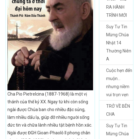
RA HÀNH
TRÌNH MỚI
Suy Tư Tin
Mừng Chúa
Nhật 14
Thường Niên
A
Cuộc hẹn đến
muộn…
nhưng niềm
Cha Pio Pietrelcina (1887-1968) là một vị
vui trọn vẹn
thánh của thế kỷ XX. Ngay từ khi còn sống
TRỞ VỀ BÊN
ngài được Chúa ban cho nhiều đặc sủng,
CHA
làm nhiều dấu lạ, giúp đỡ nhiều người sống
đức tin và chữa lành nhiều tật bệnh hồn xác.
Suy Tư Tin
Ngài được ĐGH Gioan-Phaolô II phong chân
Mừng Chúa