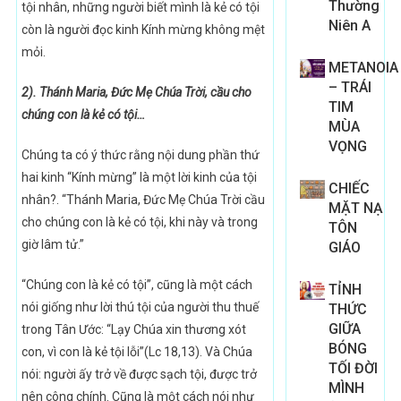
Thường
tội nhân, những người biết mình là kẻ có tội
Niên A
còn là người đọc kinh Kính mừng không mệt
mỏi.
METANOIA
– TRÁI
2). Thánh Maria, Đức Mẹ Chúa Trời, cầu cho
TIM
chúng con là kẻ có tội…
MÙA
VỌNG
Chúng ta có ý thức rằng nội dung phần thứ
hai kinh “Kính mừng” là một lời kinh của tội
CHIẾC
nhân?. “Thánh Maria, Đức Mẹ Chúa Trời cầu
MẶT NẠ
cho chúng con là kẻ có tội, khi này và trong
TÔN
giờ lâm tử.”
GIÁO
“Chúng con là kẻ có tội”, cũng là một cách
TỈNH
nói giống như lời thú tội của người thu thuế
THỨC
GIỮA
trong Tân Ước: “Lạy Chúa xin thương xót
BÓNG
con, vì con là kẻ tội lỗi”(Lc 18,13). Và Chúa
TỐI ĐỜI
nói: người ấy trở về được sạch tội, được trở
MÌNH
nên công chính. Cũng là một cách nói như