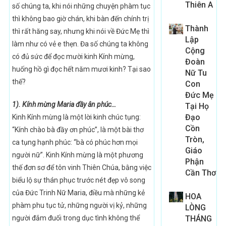
Thiên A
số chúng ta, khi nói những chuyện phàm tục
thì không bao giờ chán, khi bàn đến chính trị
Thành
thì rất hăng say, nhưng khi nói về Đức Mẹ thì
Lập
làm như có vẻ e thẹn. Đa số chúng ta không
Cộng
có đủ sức để đọc mười kinh Kính mừng,
Đoàn
huống hồ gì đọc hết năm mươi kinh? Tại sao
Nữ Tu
thế?
Con
Đức Mẹ
1). Kính mừng Maria đầy ân phúc…
Tại Họ
Đạo
Kinh Kính mừng là một lời kinh chúc tụng:
Cồn
“Kính chào bà đầy ơn phúc”, là một bài thơ
Tròn,
ca tụng hạnh phúc: “bà có phúc hơn mọi
Giáo
người nữ”. Kinh Kính mừng là một phương
Phận
thế đơn sơ để tôn vinh Thiên Chúa, bằng việc
Cần Thơ
biểu lộ sự thán phục trước nét đẹp vô song
của Đức Trinh Nữ Maria, điều mà những kẻ
HOA
phàm phu tục tử, những người vị kỷ, những
LÒNG
người đắm đuối trong dục tình không thể
THÁNG