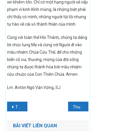
xin khiêm tốn. Chỉ có một hạng người sẽ vấp
phạm vì kinh Kính mừng, là những biệt phái
chỉ thấy có mình, những người tội lỗi nhưng
tự hào về cái vỏ thánh thiện của mình.
Cùng với toàn thể Hôi Thánh, chúng ta dâng
lời chúc tụng Mẹ và cùng với Người đi vào
mầu nhiệm Chúa Cứu Thế, để cho những
biến cố vui, thương, mừng của đời sống
chúng ta được thánh hóa bởi mầu nhiệm
cứu chuộc của Con Thiên Chúa. Amen.
Lm. Antôn Ngô Văn Vững, SJ.
Điều
Thứ Sáu đầu tháng, tuần 26 thường niên.
Thượng hội đồng, đánh cược lớn của Đức Phanxicô cho tương lai của Giáo hội
hướng
BÀI VIẾT LIÊN QUAN
bài