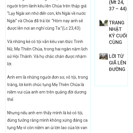
(Mt 24,
người trộm lành kêu lên Chúa trên thập giá:
37 – 44)
“Lạy Ngài xin nhớ đến con, khi Ngài về nước
Ngài” và Chúa đã trả lời: “Hôm nay anh sẽ
TRANG
được lên nơi an nghỉ cùng Ta.”(Lc 23,43).
NHẬT
KÝ CUỐI
Và những kẻ có tội vẫn kêu van Đức Trinh
CÙNG
Nữ, Mẹ Thiên Chúa, trong hai ngàn năm lịch
LỜI TỪ
sử Hội Thánh. Và họ chắc chắn được nhậm
GIÃ LÊN
lời.
ĐƯỜNG
Anh em là những người đơn sơ, vô tội, trong
trắng, lời kinh chúc tụng Mẹ Thiên Chúa là
niềm vui của anh em trên quảng đời dương
thế.
Nhưng nếu anh em thấy mình là kẻ có tội,
đừng tưởng rằng mình không xứng đáng ca
tụng Mẹ vì còn niềm an ủi lớn lao của lời van