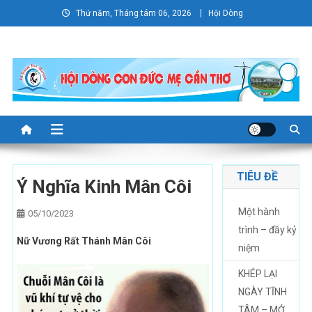
Skip
Thứ năm, Tháng tám 06, 2026
Hội Dòng
to
content
TIÊU ĐỀ
Ý Nghĩa Kinh Mân Côi
Một hành
05/10/2023
trình – đầy kỷ
Nữ Vương Rất Thánh Mân Côi
niệm
KHÉP LẠI
NGÀY TĨNH
TÂM – MỞ