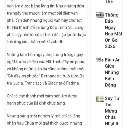
TRE
nghiệm được bằng lòng tin. Như những đứa
trẻ ngây thơ muốn làm một bài diễn văn
Thông
phải cần đến những người văn hay chữ tốt,
Báo
Ngày
thì Hội thánh để ca tụng Đức Trinh Nữ, cũng
Họp Mặt
phải cậy nhờ lời của Thiên Sứ, lặp lại lời được
Ơn Gọi
linh ứng của thánh nữ Elizabeth.
2026
Những tâm hồn ngây thơ, trong trắng ngây
Bình An
ngất trước vẻ đẹp của Nữ Trinh đầy ơn phúc,
Giữa
và không ngừng lặp lại cũng không mệt mỏi:
Những
“Bà đầy ơn phước.” Bernadette ở Lộ Đức. Ba
Biến
trẻ: Lucia, Francisco và Giacinta ở Fatima.
Động
Chỉ có các thánh mới cảm nghiệm được
Suy Tư
hạnh phúc của lời kinh chúc tụng.
Tin
Mừng
Nhưng bằng một nghịch lý mà chỉ có lòng
Chúa
nhân hậu Chúa mới giải thích được, những
Nhật II