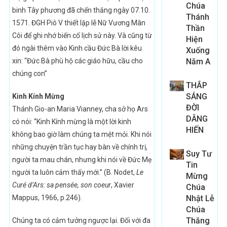
Chúa
binh Tây phương đã chến thắng ngày 07.10.
Thánh
1571. ĐGH Piô V thiết lập lễ Nữ Vương Mân
Thần
Côi để ghi nhớ biến cố lịch sử này. Và cũng từ
Hiện
đó ngài thêm vào Kinh cầu Đức Bà lời kêu
Xuống
xin: “Đức Bà phù hộ các giáo hữu, cầu cho
Năm A
chúng con”
THẮP
SÁNG
Kinh Kính Mừng
ĐỜI
Thánh Gio-an Maria Vianney, cha sở họ Ars
DÂNG
có nói: “Kinh Kính mừng là một lời kinh
HIẾN
không bao giờ làm chúng ta mệt mỏi. Khi nói
những chuyện trần tục hay bàn về chính trị,
Suy Tư
người ta mau chán, nhưng khi nói về Đức Mẹ
Tin
người ta luôn cảm thấy mới.” (B. Nodet,
Le
Mừng
Curé d’Ars: sa pensée, son coeur
, Xavier
Chúa
Mappus, 1966, p.246).
Nhật Lễ
Chúa
Thăng
Chúng ta có cảm tưởng ngược lại. Đối với đa