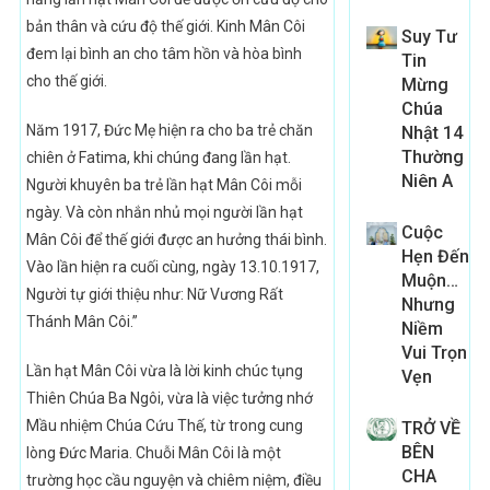
bản thân và cứu độ thế giới. Kinh Mân Côi
Suy Tư
đem lại bình an cho tâm hồn và hòa bình
Tin
cho thế giới.
Mừng
Chúa
Năm 1917, Đức Mẹ hiện ra cho ba trẻ chăn
Nhật 14
Thường
chiên ở Fatima, khi chúng đang lần hạt.
Niên A
Người khuyên ba trẻ lần hạt Mân Côi mỗi
ngày. Và còn nhắn nhủ mọi người lần hạt
Cuộc
Mân Côi để thế giới được an hưởng thái bình.
Hẹn Đến
Vào lần hiện ra cuối cùng, ngày 13.10.1917,
Muộn…
Người tự giới thiệu như: Nữ Vương Rất
Nhưng
Thánh Mân Côi.”
Niềm
Vui Trọn
Lần hạt Mân Côi vừa là lời kinh chúc tụng
Vẹn
Thiên Chúa Ba Ngôi, vừa là việc tưởng nhớ
Mầu nhiệm Chúa Cứu Thế, từ trong cung
TRỞ VỀ
BÊN
lòng Đức Maria. Chuỗi Mân Côi là một
CHA
trường học cầu nguyện và chiêm niệm, điều