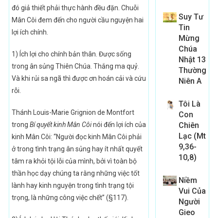
đó giả thiết phải thực hành đều đặn. Chuỗi
Suy Tư
Mân Côi đem đến cho người cầu nguyện hai
Tin
lợi ích chính.
Mừng
Chúa
1) Ích lợi cho chính bản thân. Được sống
Nhật 13
trong ân sủng Thiên Chúa. Thắng ma quỷ.
Thường
Và khi rủi sa ngã thì được ơn hoán cải và cứu
Niên A
rỗi.
Tôi Là
Thánh Louis-Marie Grignion de Montfort
Con
trong
Bí quyết kinh Mân Côi
nói đến lợi ích của
Chiên
Lạc (Mt
kinh Mân Côi: “Người đọc kinh Mân Côi phải
9,36-
ở trong tình trạng ân sủng hay ít nhất quyết
10,8)
tâm ra khỏi tội lỗi của mình, bởi vì toàn bộ
thần học dạy chúng ta rằng những việc tốt
Niềm
lành hay kinh nguyện trong tình trạng tội
Vui Của
trọng, là những công việc chết” (§117).
Người
Gieo