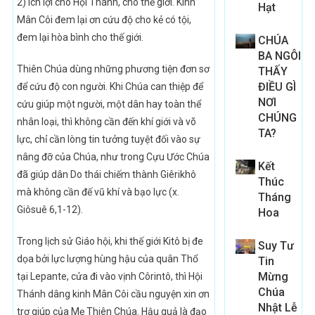
2) Ích lợi cho Hội Thánh, cho thế giới. Kinh
Hạt
Mân Côi đem lại ơn cứu độ cho kẻ có tội,
đem lại hòa bình cho thế giới.
CHÚA
BA NGÔI
Thiên Chúa dùng những phương tiện đơn sơ
THẤY
ĐIỀU GÌ
để cứu độ con người. Khi Chúa can thiệp để
NƠI
cứu giúp một người, một dân hay toàn thể
CHÚNG
nhân loại, thì không cần đến khí giới và võ
TA?
lực, chỉ cần lòng tin tưởng tuyệt đối vào sự
nâng đỡ của Chúa, như trong Cựu Ước Chúa
Kết
đã giúp dân Do thái chiếm thành Giêrikhô
Thúc
mà không cần đế vũ khí và bạo lực (x.
Tháng
Giôsuê 6,1-12).
Hoa
Trong lịch sử Giáo hội, khi thế giới Kitô bị đe
Suy Tư
dọa bởi lực lượng hùng hậu của quân Thổ
Tin
Mừng
tại Lepante, cửa đi vào vịnh Côrintô, thì Hội
Chúa
Thánh dâng kinh Mân Côi cầu nguyện xin ơn
Nhật Lễ
trợ giúp của Mẹ Thiên Chúa. Hậu quả là đạo