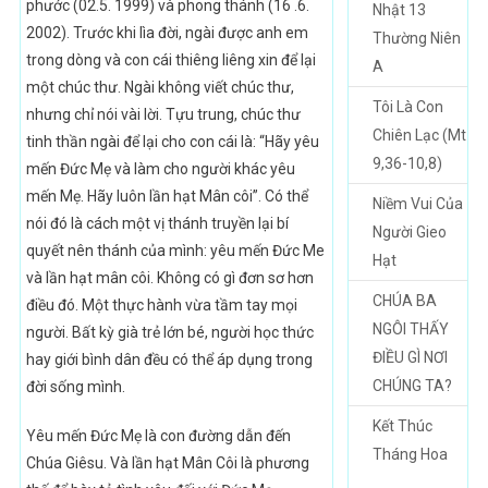
phước (02.5. 1999) và phong thánh (16 .6.
Nhật 13
2002). Trước khi lìa đời, ngài được anh em
Thường Niên
trong dòng và con cái thiêng liêng xin để lại
A
một chúc thư. Ngài không viết chúc thư,
Tôi Là Con
nhưng chỉ nói vài lời. Tựu trung, chúc thư
Chiên Lạc (Mt
tinh thần ngài để lại cho con cái là: “Hãy yêu
9,36-10,8)
mến Đức Mẹ và làm cho người khác yêu
mến Mẹ. Hãy luôn lần hạt Mân côi”. Có thể
Niềm Vui Của
nói đó là cách một vị thánh truyền lại bí
Người Gieo
quyết nên thánh của mình: yêu mến Đức Me
Hạt
và lần hạt mân côi. Không có gì đơn sơ hơn
CHÚA BA
điều đó. Một thực hành vừa tầm tay mọi
NGÔI THẤY
người. Bất kỳ già trẻ lớn bé, người học thức
ĐIỀU GÌ NƠI
hay giới bình dân đều có thể áp dụng trong
CHÚNG TA?
đời sống mình.
Kết Thúc
Yêu mến Đức Mẹ là con đường dẫn đến
Tháng Hoa
Chúa Giêsu. Và lần hạt Mân Côi là phương