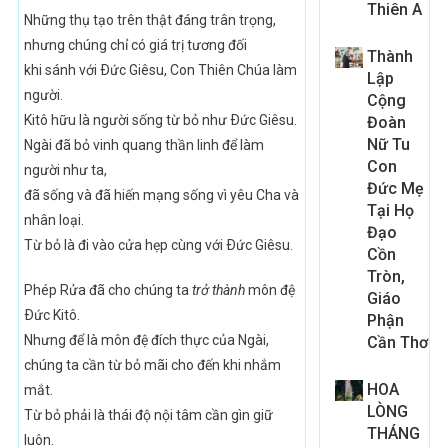
Thiên A
Những thụ tạo trên thật đáng trân trọng,
nhưng chúng chỉ có giá trị tương đối
Thành
khi sánh với Ðức Giêsu, Con Thiên Chúa làm
Lập
người.
Cộng
Kitô hữu là người sống từ bỏ như Ðức Giêsu.
Đoàn
Nữ Tu
Ngài đã bỏ vinh quang thần linh để làm
Con
người như ta,
Đức Mẹ
đã sống và đã hiến mạng sống vì yêu Cha và
Tại Họ
nhân loại.
Đạo
Từ bỏ là đi vào cửa hẹp cùng với Ðức Giêsu.
Cồn
Tròn,
Phép Rửa đã cho chúng ta
trở thành
môn đệ
Giáo
Ðức Kitô.
Phận
Nhưng để là môn đệ đích thực của Ngài,
Cần Thơ
chúng ta cần từ bỏ mãi cho đến khi nhắm
HOA
mắt.
LÒNG
Từ bỏ phải là thái độ nội tâm cần gìn giữ
THÁNG
luôn.