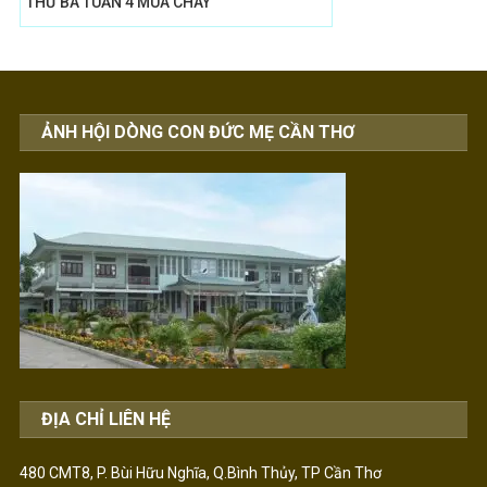
THỨ BA TUẦN 4 MÙA CHAY
ẢNH HỘI DÒNG CON ĐỨC MẸ CẦN THƠ
ĐỊA CHỈ LIÊN HỆ
480 CMT8, P. Bùi Hữu Nghĩa, Q.Bình Thủy, TP Cần Thơ