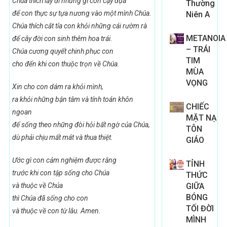
Chúa thích lấy đi những gì con cậy dựa
Thường
để con thực sự tựa nương vào một mình Chúa.
Niên A
Chúa thích cắt tỉa con khỏi những cái rườm rà
METANOIA
để cây đời con sinh thêm hoa trái.
– TRÁI
Chúa cương quyết chinh phục con
TIM
cho đến khi con thuộc trọn về Chúa.
MÙA
VỌNG
Xin cho con dám ra khỏi mình,
ra khỏi những bận tâm và tính toán khôn
CHIẾC
ngoan
MẶT NẠ
để sống theo những đòi hỏi bất ngờ của Chúa,
TÔN
dù phải chịu mất mát và thua thiệt.
GIÁO
Ước gì con cảm nghiệm được rằng
TỈNH
trước khi con tập sống cho Chúa
THỨC
và thuộc về Chúa
GIỮA
BÓNG
thì Chúa đã sống cho con
TỐI ĐỜI
và thuộc về con từ lâu. Amen.
MÌNH