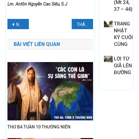
(Mt 24,
Lm. Antôn Nguyễn Cao Siêu, S.J
37 – 44)
Điều
TRANG
Nhận biết ánh nhìn của Chúa Giêsu qua Kinh thánh
THÁNH GIOAN THÁNH GIÁ
NHẬT
hướng
KÝ CUỐI
BÀI VIẾT LIÊN QUAN
CÙNG
bài
viết
LỜI TỪ
GIÃ LÊN
ĐƯỜNG
THỨ BA TUẦN 10 THƯỜNG NIÊN