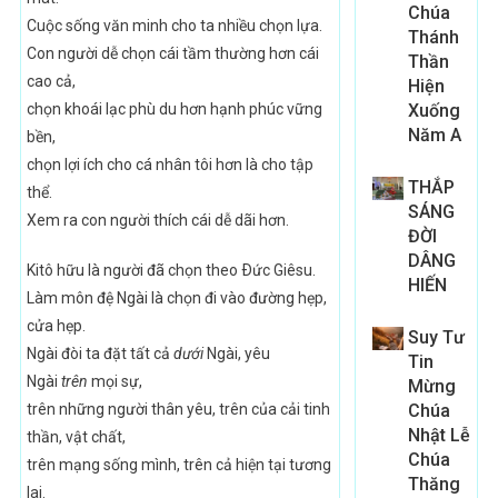
Chúa
Cuộc sống văn minh cho ta nhiều chọn lựa.
Thánh
Con người dễ chọn cái tầm thường hơn cái
Thần
cao cả,
Hiện
chọn khoái lạc phù du hơn hạnh phúc vững
Xuống
Năm A
bền,
chọn lợi ích cho cá nhân tôi hơn là cho tập
THẮP
thể.
SÁNG
Xem ra con người thích cái dễ dãi hơn.
ĐỜI
DÂNG
Kitô hữu là người đã chọn theo Ðức Giêsu.
HIẾN
Làm môn đệ Ngài là chọn đi vào đường hẹp,
cửa hẹp.
Suy Tư
Ngài đòi ta đặt tất cả
dưới
Ngài, yêu
Tin
Ngài
trên
mọi sự,
Mừng
trên những người thân yêu, trên của cải tinh
Chúa
Nhật Lễ
thần, vật chất,
Chúa
trên mạng sống mình, trên cả hiện tại tương
Thăng
lai.