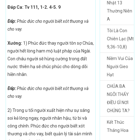
Nhật 13
Ðáp Ca: Tv 111, 1-2. 4-5. 9
Thường Niên
A
Ðáp:
Phúc đức cho người biết xót thương và
cho vay.
Tôi Là Con
Chiên Lạc (Mt
Xướng:
1) Phúc đức thay người tôn sợ Chúa,
9,36-10,8)
người hết lòng ham mộ luật pháp của Ngài.
Niềm Vui Của
Con cháu người sẽ hùng cường trong đất
nước: thiên hạ sẽ chúc phúc cho dòng dõi
Người Gieo
hiền nhân.
Hạt
CHÚA BA
Ðáp:
Phúc đức cho người biết xót thương và
NGÔI THẤY
cho vay.
ĐIỀU GÌ NƠI
2) Trong u tối người xuất hiện như sự sáng
CHÚNG TA?
soi kẻ lòng ngay, người nhân hậu, từ bi và
Kết Thúc
công chính. Phúc đức cho người biết xót
Tháng Hoa
thương và cho vay, biết quản lý tài sản mình