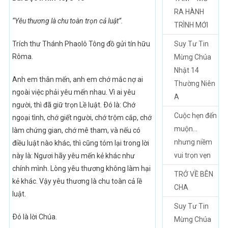
RA HÀNH
“Yêu thương là chu toàn trọn cả luật”.
TRÌNH MỚI
Trích thư Thánh Phaolô Tông đồ gửi tín hữu
Suy Tư Tin
Rôma.
Mừng Chúa
Nhật 14
Anh em thân mến, anh em chớ mắc nợ ai
Thường Niên
ngoài việc phải yêu mến nhau. Vì ai yêu
A
người, thì đã giữ trọn Lề luật. Ðó là: Chớ
Cuộc hẹn đến
ngoại tình, chớ giết người, chớ trộm cắp, chớ
muộn…
làm chứng gian, chớ mê tham, và nếu có
nhưng niềm
điều luật nào khác, thì cũng tóm lại trong lời
vui trọn vẹn
này là: Ngươi hãy yêu mến kẻ khác như
chính mình. Lòng yêu thương không làm hại
TRỞ VỀ BÊN
kẻ khác. Vậy yêu thương là chu toàn cả lề
CHA
luật.
Suy Tư Tin
Ðó là lời Chúa.
Mừng Chúa