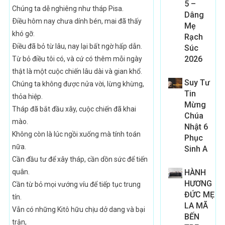
5 –
Chúng ta dễ nghiêng như tháp Pisa.
Dâng
Ðiều hôm nay chưa dính bén, mai đã thấy
Mẹ
khó gỡ.
Rạch
Ðiều đã bỏ từ lâu, nay lại bất ngờ hấp dẫn.
Súc
2026
Từ bỏ điều tôi có, và cứ có thêm mỗi ngày
thật là một cuộc chiến lâu dài và gian khổ.
Suy Tư
Chúng ta không được nửa vời, lừng khừng,
Tin
thỏa hiệp.
Mừng
Tháp đã bắt đầu xây, cuộc chiến đã khai
Chúa
mào.
Nhật 6
Không còn là lúc ngồi xuống mà tính toán
Phục
nữa.
Sinh A
Cần đầu tư để xây tháp, cần dồn sức để tiến
quân.
HÀNH
HƯƠNG
Cần từ bỏ mọi vướng víu để tiếp tục trung
ĐỨC MẸ
tín.
LA MÃ
Vẫn có những Kitô hữu chịu dở dang và bại
BẾN
trận,