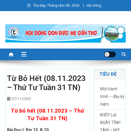
Skip
Thứ bảy, Tháng tám 08, 2026
Hội Dòng
to
content
TIÊU ĐỀ
Từ Bỏ Hết (08.11.2023
– Thứ Tư Tuần 31 TN)
Một hành
trình – đầy kỷ
07/11/2023
niệm
Từ bỏ hết (08.11.2023 – Thứ
KHÉP LẠI
Tư Tuần 31 TN)
NGÀY TĨNH
Bài Ðọc I: Rm 13, 8-10
TÂM – MỞ