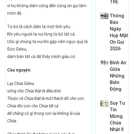
TRE
vì họ không dám sống đến cùng ơn gọi làm
môn đệ.
Thông
Báo
Từ bỏ là cách diễn tả một tình yêu.
Ngày
Khi yêu người ta vui lòng từ bỏ tất cả.
Họp Mặt
Ước gì chúng ta vui khi gặp viên ngọc quý là
Ơn Gọi
2026
Ðức Giêsu,
dám bán tất cả để thấy mình giàu có.
Bình An
Giữa
Cầu nguyện:
Những
Biến
Lạy Chúa Giêsu,
Động
sống cho Chúa thật là điều khó.
Thuộc về Chúa thật là một thách đố cho con.
Suy Tư
Chúa đòi con cho Chúa tất cả
Tin
để chẳng có gì trong con lại không là của
Mừng
Chúa.
Chúa
Nhật II