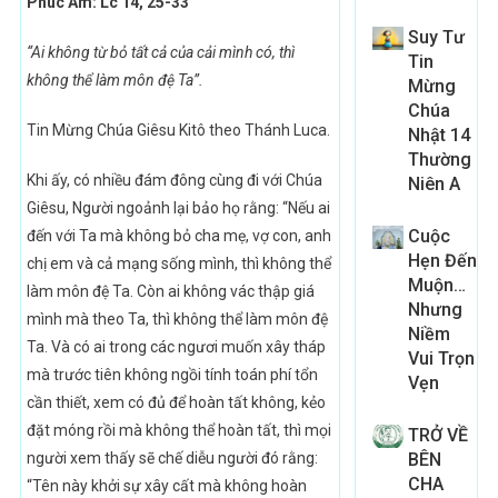
Phúc Âm: Lc 14, 25-33
Suy Tư
“Ai không từ bỏ tất cả của cải mình có, thì
Tin
không thể làm môn đệ Ta”.
Mừng
Chúa
Tin Mừng Chúa Giêsu Kitô theo Thánh Luca.
Nhật 14
Thường
Khi ấy, có nhiều đám đông cùng đi với Chúa
Niên A
Giêsu, Người ngoảnh lại bảo họ rằng: “Nếu ai
Cuộc
đến với Ta mà không bỏ cha mẹ, vợ con, anh
Hẹn Đến
chị em và cả mạng sống mình, thì không thể
Muộn…
làm môn đệ Ta. Còn ai không vác thập giá
Nhưng
mình mà theo Ta, thì không thể làm môn đệ
Niềm
Ta. Và có ai trong các ngươi muốn xây tháp
Vui Trọn
mà trước tiên không ngồi tính toán phí tổn
Vẹn
cần thiết, xem có đủ để hoàn tất không, kẻo
đặt móng rồi mà không thể hoàn tất, thì mọi
TRỞ VỀ
người xem thấy sẽ chế diễu người đó rằng:
BÊN
CHA
“Tên này khởi sự xây cất mà không hoàn