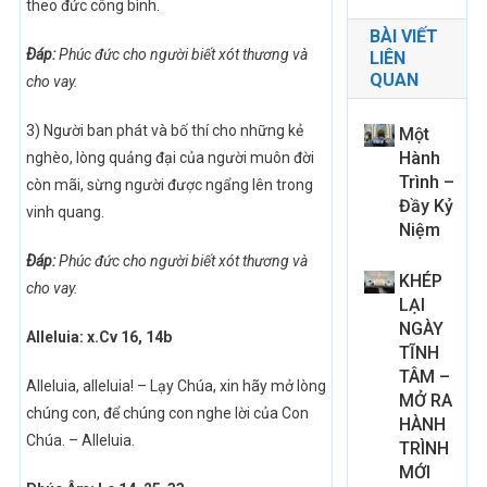
theo đức công bình.
BÀI VIẾT
Ðáp:
Phúc đức cho người biết xót thương và
LIÊN
QUAN
cho vay.
3) Người ban phát và bố thí cho những kẻ
Một
Hành
nghèo, lòng quảng đại của người muôn đời
Trình –
còn mãi, sừng người được ngẩng lên trong
Đầy Kỷ
vinh quang.
Niệm
Ðáp:
Phúc đức cho người biết xót thương và
KHÉP
cho vay.
LẠI
NGÀY
Alleluia: x.Cv 16, 14b
TĨNH
TÂM –
Alleluia, alleluia! – Lạy Chúa, xin hãy mở lòng
MỞ RA
chúng con, để chúng con nghe lời của Con
HÀNH
Chúa. – Alleluia.
TRÌNH
MỚI