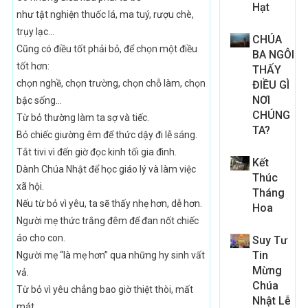
Hạt
như tật nghiện thuốc lá, ma tuý, rượu chè,
trụy lạc…
CHÚA
Cũng có điều tốt phải bỏ, để chọn một điều
BA NGÔI
tốt hơn:
THẤY
chọn nghề, chọn trường, chọn chỗ làm, chọn
ĐIỀU GÌ
NƠI
bậc sống…
CHÚNG
Từ bỏ thường làm ta sợ và tiếc.
TA?
Bỏ chiếc giường êm để thức dậy đi lễ sáng.
Tắt tivi vì đến giờ đọc kinh tối gia đình.
Kết
Dành Chúa Nhật để học giáo lý và làm việc
Thúc
xã hội.
Tháng
Nếu từ bỏ vì yêu, ta sẽ thấy nhẹ hơn, dễ hơn.
Hoa
Người mẹ thức trắng đêm để đan nốt chiếc
áo cho con.
Suy Tư
Tin
Người mẹ “là mẹ hơn” qua những hy sinh vất
Mừng
vả.
Chúa
Từ bỏ vì yêu chẳng bao giờ thiệt thòi, mất
Nhật Lễ
mát.