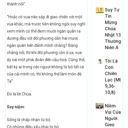
thành nổi”.
Suy Tư
Tin
“Hoặc có vua nào sắp đi giao chiến với một
Mừng
vua khác, mà trước tiên không ngồi suy nghĩ
Chúa
xem mình có thể đem mười ngàn quân ra
Nhật 13
đương đầu với đối phương dẫn hai mươi
Thường
ngàn quân tiến đánh mình chăng? Bằng
Niên A
chẳng nổi, thì khi đối phương còn ở xa, vua
ấy sai một phái đoàn đến cầu hoà. Cũng thế,
Tôi Là
bất kỳ ai trong các ngươi không từ bỏ tất cả
Con
Chiên
của cải mình có, thì không thể làm môn đệ
Lạc (Mt
Ta”.
9,36-
10,8)
Ðó là lời Chúa.
Niềm
Suy niệm:
Vui Của
Người
Sống là chấp nhận từ bỏ.
Gieo
Có những điều xấu phải từ bỏ