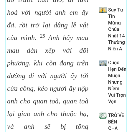
Suy Tư
hoà với người anh em ấy
Tin
Mừng
đã, rồi trở lại dâng lễ vật
Chúa
25
Nhật 14
của mình.
Anh hãy mau
Thường
Niên A
mau dàn xếp với đối
phương, khi còn đang trên
Cuộc
Hẹn Đến
đường đi với người ấy tới
Muộn…
Nhưng
cửa công, kẻo người ấy nộp
Niềm
Vui Trọn
anh cho quan toà, quan toà
Vẹn
lại giao anh cho thuộc hạ,
TRỞ VỀ
BÊN
và anh sẽ bị tống
CHA