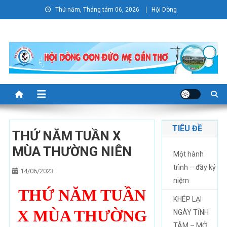
Skip
Thứ năm, Tháng tám 06, 2026
Hội Dòng
to
content
TIÊU ĐỀ
THỨ NĂM TUẦN X
MÙA THƯỜNG NIÊN
Một hành
trình – đầy kỷ
14/06/2023
niệm
THỨ NĂM TUẦN
KHÉP LẠI
X MÙA THƯỜNG
NGÀY TĨNH
TÂM – MỞ