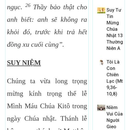
26
ngục.
Thầy bảo thật cho
Suy Tư
Tin
anh biết: anh sẽ không ra
Mừng
Chúa
khỏi đó, trước khi trả hết
Nhật 13
Thường
đồng xu cuối cùng”.
Niên A
SUY NIỆM
Tôi Là
Con
Chiên
Chúng ta vừa long trọng
Lạc (Mt
9,36-
mừng kính trọng thể lễ
10,8)
Mình Máu Chúa Kitô trong
Niềm
Vui Của
ngày Chúa nhật. Thánh lễ
Người
Gieo