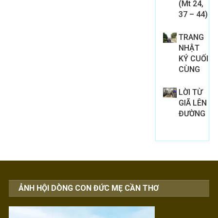
(Mt 24,
37 – 44)
TRANG
NHẬT
KÝ CUỐI
CÙNG
LỜI TỪ
GIÃ LÊN
ĐƯỜNG
ẢNH HỘI DÒNG CON ĐỨC MẸ CẦN THƠ