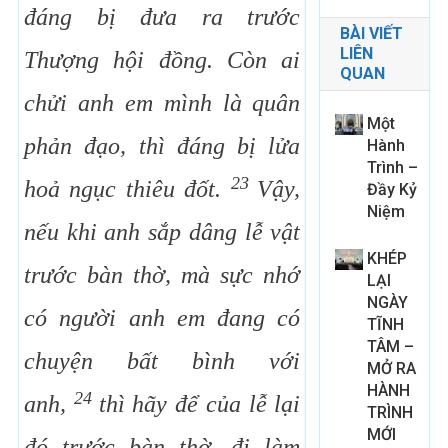
đáng bị đưa ra trước
BÀI VIẾT
LIÊN
Thượng hội đồng. Còn ai
QUAN
chửi anh em mình là quân
Một
phản đạo, thì đáng bị lửa
Hành
Trình –
23
hoả ngục thiêu đốt.
Vậy,
Đầy Kỷ
Niệm
nếu khi anh sắp dâng lễ vật
KHÉP
trước bàn thờ, mà sực nhớ
LẠI
NGÀY
có người anh em đang có
TĨNH
TÂM –
chuyện bất bình với
MỞ RA
HÀNH
24
anh,
thì hãy để của lễ lại
TRÌNH
MỚI
đó trước bàn thờ, đi làm