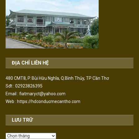
ĐỊA CHỈ LIÊN HỆ
480 CMT8, P. Bùi Hữu Nghĩa, Q.Bình Thủy, TP Cần Thơ
Sđt : 02923826395
Email : fiatmaryct@yahoo.com
Web :
https://hdconducmecantho.com
LƯU TRỮ
Lưu