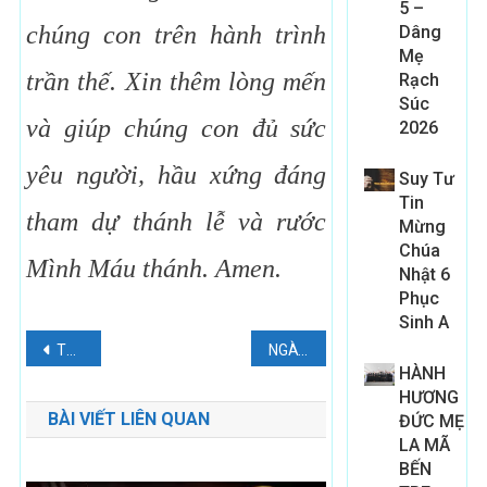
5 –
chúng con trên hành trình
Dâng
Mẹ
trần thế. Xin thêm lòng mến
Rạch
Súc
và giúp chúng con đủ sức
2026
yêu người, hầu xứng đáng
Suy Tư
Tin
tham dự thánh lễ và rước
Mừng
Chúa
Mình Máu thánh. Amen.
Nhật 6
Phục
Sinh A
Điều
Thánh An-tôn Padua, Ngày 13 tháng 6
NGÀY TÌM HIỂU ƠN GỌI
HÀNH
hướng
HƯƠNG
BÀI VIẾT LIÊN QUAN
ĐỨC MẸ
bài
LA MÃ
viết
BẾN