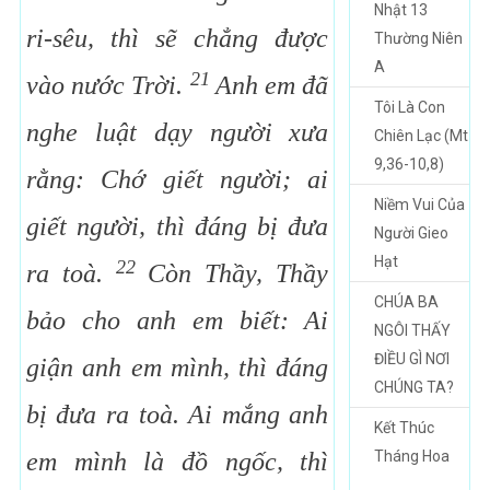
Nhật 13
ri-sêu, thì sẽ chẳng được
Thường Niên
A
21
vào nước Trời.
Anh em đã
Tôi Là Con
nghe luật dạy người xưa
Chiên Lạc (Mt
9,36-10,8)
rằng: Chớ giết người; ai
Niềm Vui Của
giết người, thì đáng bị đưa
Người Gieo
Hạt
22
ra toà.
Còn Thầy, Thầy
CHÚA BA
bảo cho anh em biết: Ai
NGÔI THẤY
ĐIỀU GÌ NƠI
giận anh em mình, thì đáng
CHÚNG TA?
bị đưa ra toà. Ai mắng anh
Kết Thúc
em mình là đồ ngốc, thì
Tháng Hoa