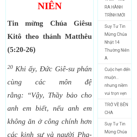
NIÊN
RA HÀNH
TRÌNH MỚI
Tin mừng Chúa Giêsu
Suy Tư Tin
Mừng Chúa
Kitô theo thánh Matthêu
Nhật 14
(
5:20-26
)
Thường Niên
A
20
Khi ấy, Đức Giê-su phán
Cuộc hẹn đến
muộn…
cùng các môn đệ
nhưng niềm
vui trọn vẹn
rằng:
“Vậy, Thầy bảo cho
TRỞ VỀ BÊN
anh em biết, nếu anh em
CHA
không ăn ở công chính hơn
Suy Tư Tin
Mừng Chúa
các kinh sư và người Pha-