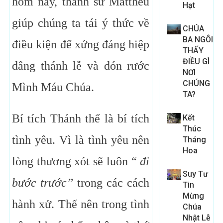
hôm nay, thánh sử Matthêu
Hạt
giúp chúng ta tái ý thức về
CHÚA
BA NGÔI
điều kiện để xứng đáng hiệp
THẤY
ĐIỀU GÌ
dâng thánh lễ và đón rước
NƠI
CHÚNG
Mình Máu Chúa.
TA?
Bí tích Thánh thể là bí tích
Kết
Thúc
tình yêu. Vì là tình yêu nên
Tháng
Hoa
lòng thương xót sẽ luôn “
đi
Suy Tư
bước trước”
trong các cách
Tin
Mừng
hành xử. Thế nên trong tình
Chúa
Nhật Lễ