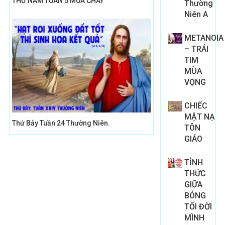
THỨ NĂM TUẦN 5 MÙA CHAY
Thường
Niên A
METANOIA
– TRÁI
TIM
MÙA
VỌNG
CHIẾC
MẶT NẠ
Thứ Bảy Tuần 24 Thường Niên.
TÔN
GIÁO
TỈNH
THỨC
GIỮA
BÓNG
TỐI ĐỜI
MÌNH