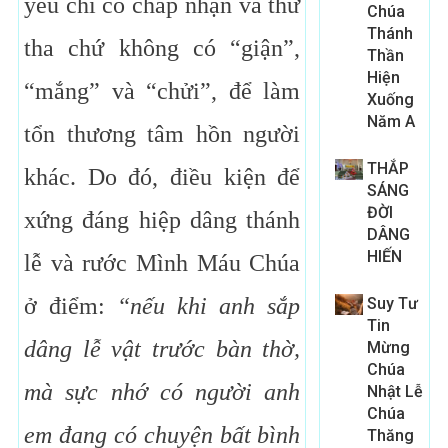
yêu chỉ có chấp nhận và thứ
Chúa
Thánh
tha chứ không có “giận”,
Thần
Hiện
“mắng” và “chửi”, để làm
Xuống
Năm A
tổn thương tâm hồn người
THẮP
khác. Do đó, điều kiện để
SÁNG
ĐỜI
xứng đáng hiệp dâng thánh
DÂNG
HIẾN
lễ và rước Mình Máu Chúa
ở điểm:
“nếu khi anh sắp
Suy Tư
Tin
dâng lễ vật trước bàn thờ,
Mừng
Chúa
mà sực nhớ có người anh
Nhật Lễ
Chúa
em đang có chuyện bất bình
Thăng