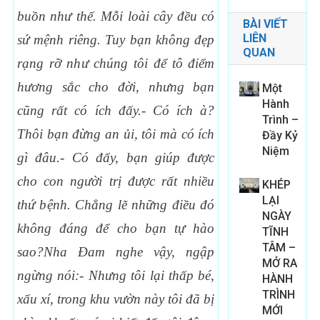
bu
ồn nh
ư th
ế. M
ỗi loài cây
đều có
BÀI VIẾT
LIÊN
s
ứ m
ệnh riêng. Tuy b
ạn không
đẹp
QUAN
r
ạng r
ỡ nh
ư chúng tôi
để tô
đi
ểm
h
ương s
ắc cho
đời, nh
ưng b
ạn
Một
Hành
c
ũng r
ất có ích
đấy.- Có ích à?
Trình –
Thôi b
ạn
đừng an
ủi, tôi mà có ích
Đầy Kỷ
Niệm
gì
đâu.- Có
đấy, b
ạn giúp
được
cho con ng
ười tr
ị
được r
ất nhi
ều
KHÉP
LẠI
th
ứ b
ệnh. Ch
ẳng l
ẽ nh
ững
đi
ều
đó
NGÀY
không
đáng
để cho b
ạn t
ự hào
TĨNH
TÂM –
sao?Nha
Đam nghe v
ậy, ng
ập
MỞ RA
ng
ừng nói:- Nh
ưng tôi l
ại th
ấp bé,
HÀNH
TRÌNH
x
ấu xí, trong khu v
ườn này tôi
đã b
ị
MỚI