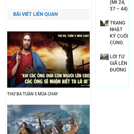
(Mt 24,
hướng
37 – 44)
BÀI VIẾT LIÊN QUAN
bài
TRANG
viết
NHẬT
KÝ CUỐI
CÙNG
LỜI TỪ
GIÃ LÊN
ĐƯỜNG
THỨ BA TUẦN 5 MÙA CHAY