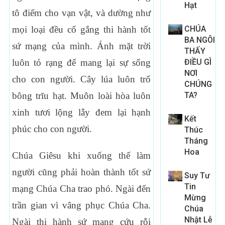
Hạt
tô điểm cho vạn vật, và dường như
mọi loại đều cố gắng thi hành tốt
CHÚA
BA NGÔI
sứ mạng của mình. Ánh mặt trời
THẤY
luôn tỏ rạng để mang lại sự sống
ĐIỀU GÌ
NƠI
cho con người. Cây lúa luôn trổ
CHÚNG
bông trĩu hạt. Muôn loài hòa luôn
TA?
xinh tươi lộng lẫy đem lại hạnh
Kết
phúc cho con người.
Thúc
Tháng
Hoa
Chúa Giêsu khi xuống thế làm
người cũng phải hoàn thành tốt sứ
Suy Tư
Tin
mạng Chúa Cha trao phó. Ngài đến
Mừng
trần gian vì vâng phục Chúa Cha.
Chúa
Nhật Lễ
Ngài thi hành sứ mạng cứu rỗi