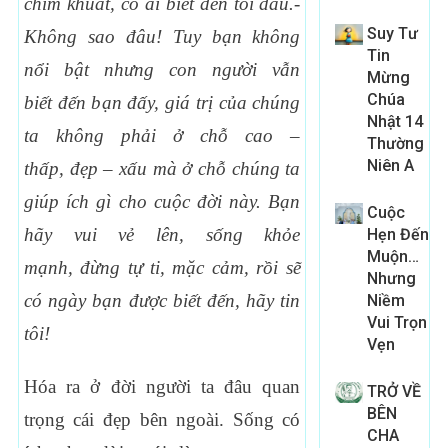
chìm khu
ất, có ai bi
ết
đến tôi
đâu.-
Suy Tư
Không sao
đâu! Tuy b
ạn không
Tin
n
ổi b
ật nh
ưng con ng
ười v
ẫn
Mừng
Chúa
bi
ết
đến b
ạn
đấy, giá tr
ị c
ủa chúng
Nhật 14
ta không ph
ải
ở ch
ỗ cao –
Thường
Niên A
th
ấp,
đẹp – x
ấu mà
ở ch
ỗ chúng ta
giúp ích gì cho cu
ộc
đời này. B
ạn
Cuộc
hãy vui v
ẻ lên, s
ống kh
ỏe
Hẹn Đến
Muộn…
m
ạnh,
đừng t
ự ti, m
ặc c
ảm, r
ồi s
ẽ
Nhưng
có ngày b
ạn
được bi
ết
đến, hãy tin
Niềm
Vui Trọn
tôi!
Vẹn
Hóa ra ở đời người ta đâu quan
TRỞ VỀ
BÊN
trọng cái đẹp bên ngoài. Sống có
CHA