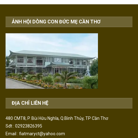
ẢNH HỘI DÒNG CON ĐỨC MẸ CẦN THƠ
ĐỊA CHỈ LIÊN HỆ
480 CMT8, P. Bùi Hữu Nghĩa, Q.Bình Thủy, TP Cần Thơ
Sđt : 02923826395
Email : fiatmaryct@yahoo.com