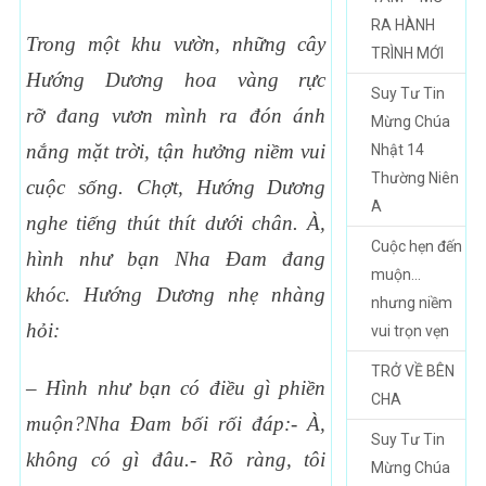
RA HÀNH
Trong m
ột khu v
ườn, nh
ững cây
TRÌNH MỚI
H
ướng D
ương hoa vàng r
ực
Suy Tư Tin
r
ỡ
đang v
ươn mình ra
đón ánh
Mừng Chúa
n
ắng m
ặt tr
ời, t
ận h
ưởng ni
ềm vui
Nhật 14
Thường Niên
cu
ộc s
ống. Ch
ợt, H
ướng D
ương
A
nghe ti
ếng thút thít d
ưới chân. À,
Cuộc hẹn đến
hình nh
ư b
ạn Nha
Đam
đang
muộn…
khóc. H
ướng D
ương nh
ẹ nhàng
nhưng niềm
h
ỏi:
vui trọn vẹn
TRỞ VỀ BÊN
– Hình nh
ư b
ạn có
đi
ều gì phi
ền
CHA
mu
ộn?Nha
Đam b
ối r
ối
đáp:- À,
Suy Tư Tin
không có gì
đâu.- Rõ ràng, tôi
Mừng Chúa