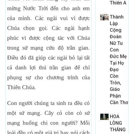
Thiên A
mừng Nước Trời đến cho anh em
Thành
của mình. Các ngài vui vì được
Lập
Chúa chọn gọi. Các ngài hạnh
Cộng
Đoàn
phúc vì được cộng tác với Chúa
Nữ Tu
trong sứ mạng cứu độ trần gian.
Con
Đức Mẹ
Điều đó đã giúp các ngài bỏ lại tất
Tại Họ
cả danh lợi thú trần gian để chỉ
Đạo
Cồn
phụng sự cho chương trình của
Tròn,
Thiên Chúa.
Giáo
Phận
Cần Thơ
Con người chúng ta sinh ra đều có
một sứ mạng. Cây cỏ còn có sứ
HOA
mạng huống chi con người? Mỗi
LÒNG
THÁNG
loài đều có một giá trị hay nói cách