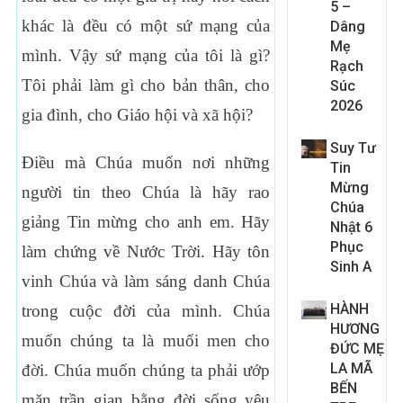
5 –
khác là đều có một sứ mạng của
Dâng
Mẹ
mình. Vậy sứ mạng của tôi là gì?
Rạch
Tôi phải làm gì cho bản thân, cho
Súc
2026
gia đình, cho Giáo hội và xã hội?
Suy Tư
Điều mà Chúa muốn nơi những
Tin
Mừng
người tin theo Chúa là hãy rao
Chúa
giảng Tin mừng cho anh em. Hãy
Nhật 6
Phục
làm chứng về Nước Trời. Hãy tôn
Sinh A
vinh Chúa và làm sáng danh Chúa
HÀNH
trong cuộc đời của mình. Chúa
HƯƠNG
muốn chúng ta là muối men cho
ĐỨC MẸ
LA MÃ
đời. Chúa muốn chúng ta phải ướp
BẾN
mặn trần gian bằng đời sống yêu