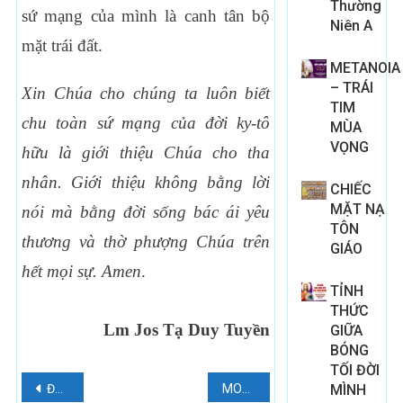
Thường
sứ mạng của mình là canh tân bộ
Niên A
mặt trái đất.
METANOIA
– TRÁI
Xin Chúa cho chúng ta luôn bi
ết
TIM
chu toàn s
ứ m
ạng c
ủa
đời ky-tô
MÙA
VỌNG
h
ữu là gi
ới thi
ệu Chúa cho tha
nhân. Gi
ới thi
ệu không b
ằng l
ời
CHIẾC
MẶT NẠ
nói mà b
ằng
đời s
ống bác ái yêu
TÔN
th
ương và th
ờ ph
ượng Chúa trên
GIÁO
h
ết m
ọi s
ự. Amen
.
TỈNH
THỨC
Lm Jos Tạ Duy Tuyền
GIỮA
BÓNG
TỐI ĐỜI
Điều
ĐỨC MARIA TRONG ÂM NHẠC
MONG
MÌNH