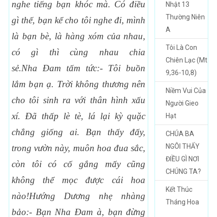
nghe ti
ếng b
ạn khóc mà. Có
đi
ều
Nhật 13
Thường Niên
gì th
ế, b
ạn k
ể cho tôi nghe
đi, mình
A
là b
ạn bè, là hàng xóm c
ủa nhau,
Tôi Là Con
có gì thì cùng nhau chia
Chiên Lạc (Mt
s
ẻ.Nha
Đam t
ấm t
ức:- Tôi bu
ồn
9,36-10,8)
l
ắm b
ạn
ạ. Tr
ời không th
ương nên
Niềm Vui Của
cho tôi sinh ra v
ới thân hình x
ấu
Người Gieo
xí.
Đã th
ấp lè tè, lá l
ại k
ỳ qu
ặc
Hạt
ch
ẳng gi
ống ai. B
ạn th
ấy
đấy,
CHÚA BA
NGÔI THẤY
trong v
ườn này, muôn hoa
đua s
ắc,
ĐIỀU GÌ NƠI
còn tôi có c
ố g
ắng m
ấy c
ũng
CHÚNG TA?
không th
ể m
ọc
được cái hoa
Kết Thúc
nào!H
ướng D
ương nh
ẹ nhàng
Tháng Hoa
b
ảo:- B
ạn Nha
Đam à, b
ạn
đừng