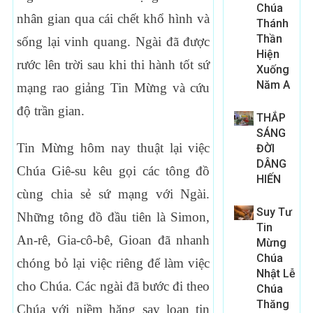
Chúa
nhân gian qua cái chết khổ hình và
Thánh
Thần
sống lại vinh quang. Ngài đã được
Hiện
rước lên trời sau khi thi hành tốt sứ
Xuống
Năm A
mạng rao giảng Tin Mừng và cứu
độ trần gian.
THẮP
SÁNG
Tin Mừng hôm nay thuật lại việc
ĐỜI
DÂNG
Chúa Giê-su kêu gọi các tông đồ
HIẾN
cùng chia sẻ sứ mạng với Ngài.
Suy Tư
Những tông đồ đầu tiên là Simon,
Tin
An-rê, Gia-cô-bê, Gioan đã nhanh
Mừng
Chúa
chóng bỏ lại việc riêng để làm việc
Nhật Lễ
cho Chúa. Các ngài đã bước đi theo
Chúa
Thăng
Chúa với niềm hăng say loan tin