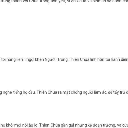
và trung thành với Chúa trong tình yêu, vì ơn Chúa và bình an sẽ dành ch
ôi hằng liên lỉ ngợi khen Người. Trong Thiên Chúa linh hồn tôi hãnh diện
ng nghe tiếng họ cầu. Thiên Chúa ra mặt chống người làm ác, để tẩy trừ d
 họ khỏi mọi nỗi âu lo. Thiên Chúa gần gũi những kẻ đoạn trường, và cứ