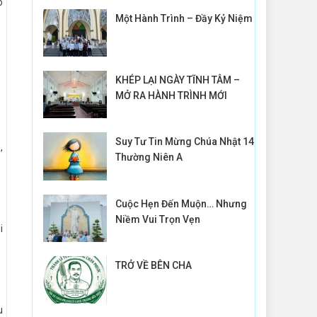
o
Một Hành Trình – Đầy Kỷ Niệm
KHÉP LẠI NGÀY TĨNH TÂM –
MỞ RA HÀNH TRÌNH MỚI
Suy Tư Tin Mừng Chúa Nhật 14
,
Thường Niên A
Cuộc Hẹn Đến Muộn… Nhưng
Niềm Vui Trọn Vẹn
i
TRỞ VỀ BÊN CHA
u