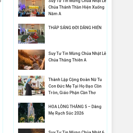
ô
Suy Tư Tin Mừng Chúa Nhật Lễ
Chúa Thánh Thần Hiện Xuống
Năm A
THẮP SÁNG ĐỜI DÂNG HIẾN
Suy Tư Tin Mừng Chúa Nhật Lễ
Chúa Thăng Thiên A
Thành Lập Cộng Đoàn Nữ Tu
Con Đức Mẹ Tại Họ Đạo Cồn
Tròn, Giáo Phận Cần Thơ
HOA LÒNG THÁNG 5 – Dâng
Mẹ Rạch Súc 2026
Suy Tư Tin Mừng Chúa Nhật 6