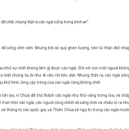
i đã chết, nhưng thật ra các ngài sống trong bình an”.
để sống vĩnh viễn. Nhưng bởi ác quỷ ghen tương, nên tử thần đột nhậ
au khổ sự chết không làm gì được các ngài. Ðối với con mắt người khôn
 từ biệt chúng ta, là như đi vào cõi tiêu diệt. Nhưng thật ra, các ngài sốn
ịu khổ hình, lòng cậy trông của các ngài cũng không chết.
ự lớn lao, vì Chúa đã thử thách các ngài như thử vàng trong lửa, và chấ
é mắt nhìn các ngài, các người công chính sẽ sáng chói và chiếu tỏ ra nh
, sẽ thống trị các quốc gia, và Thiên Chúa sẽ ngự trị trong các ngài muô