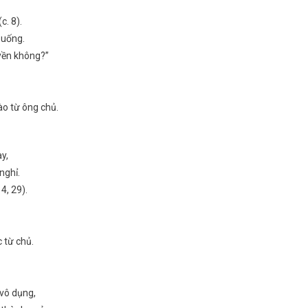
c. 8).
 uống.
uyền không?”
ào từ ông chủ.
y,
nghỉ.
4, 29).
 từ chủ.
 vô dụng,