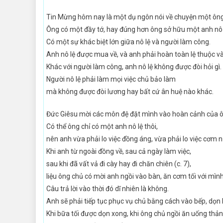
Tin Mừng hôm nay là một dụ ngôn nói về chuyện một ông
Ông có một đầy tớ, hay đúng hơn ông sở hữu một anh nô l
Có một sự khác biệt lớn giữa nô lệ và người làm công.
Anh nô lệ được mua về, và anh phải hoàn toàn lệ thuộc v
Khác với người làm công, anh nô lệ không được đòi hỏi gì.
Người nô lệ phải làm mọi việc chủ bảo làm
mà không được đòi lương hay bất cứ ân huệ nào khác.
Đức Giêsu mời các môn đệ đặt mình vào hoàn cảnh của ô
Có thể ông chỉ có một anh nô lệ thôi,
nên anh vừa phải lo việc đồng áng, vừa phải lo việc cơm 
Khi anh từ ngoài đồng về, sau cả ngày làm việc,
sau khi đã vất vả đi cày hay đi chăn chiên (c. 7),
liệu ông chủ có mời anh ngồi vào bàn, ăn cơm tối với mì
Câu trả lời vào thời đó dĩ nhiên là không.
Anh sẽ phải tiếp tục phục vụ chủ bằng cách vào bếp, dọn 
Khi bữa tối được dọn xong, khi ông chủ ngồi ăn uống thản