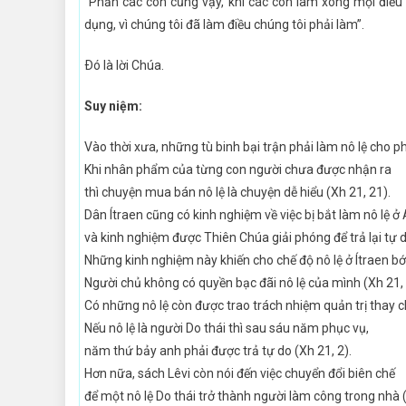
“Phần các con cũng vậy, khi các con làm xong mọi điều đ
dụng, vì chúng tôi đã làm điều chúng tôi phải làm”.
Ðó là lời Chúa.
Suy niệm:
Vào thời xưa, những tù binh bại trận phải làm nô lệ cho p
Khi nhân phẩm của từng con người chưa được nhận ra
thì chuyện mua bán nô lệ là chuyện dễ hiểu (Xh 21, 21).
Dân Ítraen cũng có kinh nghiệm về việc bị bắt làm nô lệ ở 
và kinh nghiệm được Thiên Chúa giải phóng để trả lại tự d
Những kinh nghiệm này khiến cho chế độ nô lệ ở Ítraen bớ
Người chủ không có quyền bạc đãi nô lệ của mình (Xh 21,
Có những nô lệ còn được trao trách nhiệm quản trị thay c
Nếu nô lệ là người Do thái thì sau sáu năm phục vụ,
năm thứ bảy anh phải được trả tự do (Xh 21, 2).
Hơn nữa, sách Lêvi còn nói đến việc chuyển đổi biên chế
để một nô lệ Do thái trở thành người làm công trong nhà (