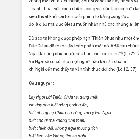
không một chút kiêu hãnh, đòi hỏi công lao hay tự hào về
Thanh thoát với chính những công việc lớn lao mình đã l
siêu thoát khỏi cái tôi muốn phình to bằng công đức,
đó là điều mà Đức Giêsu muốn nhắn nhủ cho những ai là
Dù sao ta không được phép nghĩ Thiên Chúa như một ông
Đức Giêsu đã mang lấy thân phận một nô lệ để cứu chúng 
Ngài đã sống như người hầu bàn cho các môn đệ (Lc 22, 2
Và Ngài sẽ cư xử như một người hầu bàn ăn cho ta
khi Ngài đến mà thấy ta vẫn tỉnh thức đợi chờ (Lc 12, 37).
Cầu nguyện:
Lạy Ngôi Lời Thiên Chúa rất đáng mến,
xin dạy con biết sống quảng đại,
biết phụng sự Chúa cho xứng với uy linh Ngài,
biết cho đi mà không tính toán,
biết chiến đấu không ngại thương tích,
biết làm việc không tìm an nghỉ,