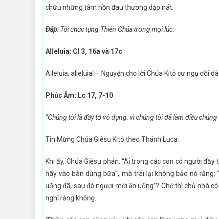
chữu những tâm hồn đau thương dập nát.
Ðáp:
Tôi chúc tụng Thiên Chúa trong mọi lúc.
Alleluia: Cl 3, 16a và 17c
Alleluia, alleluia! – Nguyện cho lời Chúa Kitô cư ngụ dồi
Phúc Âm: Lc 17, 7-10
“Chúng tôi là đầy tớ vô dụng: vì chúng tôi đã làm điều chúng 
Tin Mừng Chúa Giêsu Kitô theo Thánh Luca.
Khi ấy, Chúa Giêsu phán: “Ai trong các con có người đầy 
hãy vào bàn dùng bữa”, mà trái lại không bảo nó rằng: “
uống đã, sau đó ngươi mới ăn uống”? Chớ thì chủ nhà có
nghĩ rằng không.