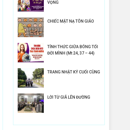
VỌNG
CHIẾC MẶT NẠ TÔN GIÁO
TỈNH THỨC GIỮA BÓNG TỐI
ĐỜI MÌNH (Mt 24, 37 – 44)
TRANG NHẬT KÝ CUỐI CÙNG
LỜI TỪ GIÃ LÊN ĐƯỜNG