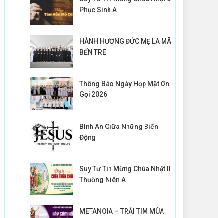
Phục Sinh A
HÀNH HƯƠNG ĐỨC MẸ LA MÃ
BẾN TRE
Thông Báo Ngày Họp Mặt Ơn
Gọi 2026
Bình An Giữa Những Biến
Động
Suy Tư Tin Mừng Chúa Nhật II
Thường Niên A
METANOIA – TRÁI TIM MÙA