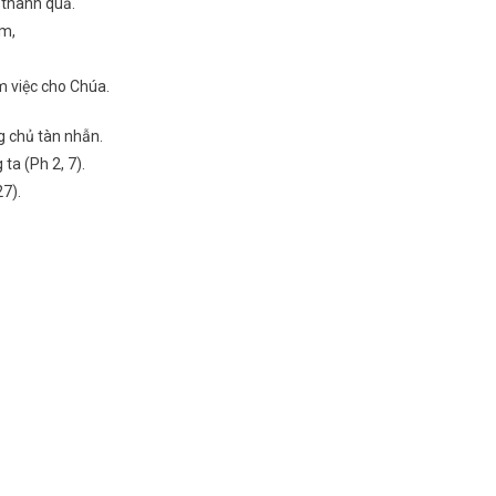
 thành quả.
àm,
m việc cho Chúa.
 chủ tàn nhẫn.
ta (Ph 2, 7).
7).