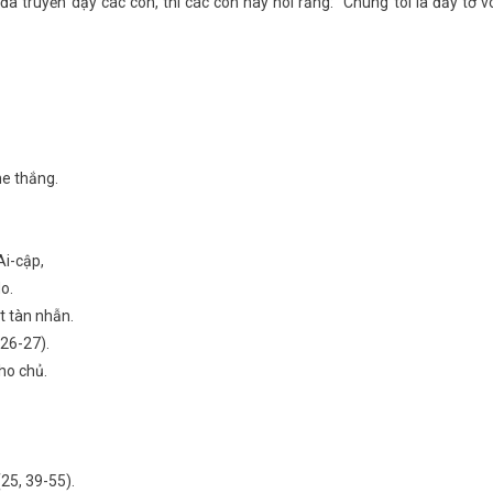
ã truyền dạy các con, thì các con hãy nói rằng: “Chúng tôi là đầy tớ v
he thắng.
Ai-cập,
o.
t tàn nhẫn.
 26-27).
ho chủ.
25, 39-55).