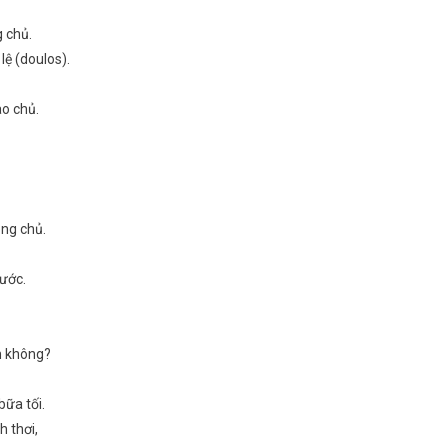
 chủ.
ệ (doulos).
ào chủ.
ng chủ.
nước.
nh không?
bữa tối.
h thơi,