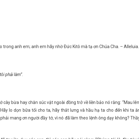
 dào trong anh em; anh em hãy nhờ Ðức Kitô mà tạ ơn Chúa Cha. – Alleluia.
tôi phải làm”.
tớ cày bừa hay chăn súc vật ngoài đồng trở về liền bảo nó rằng: “Mau lên
Hãy lo dọn bữa tối cho ta, hãy thắt lưng và hầu hạ ta cho đến khi ta ă
 phải mang ơn người đầy tớ, vì nó đã làm theo lệnh ông dạy không? Thầ