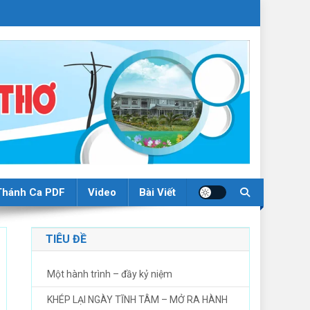
Thánh Ca PDF
Video
Bài Viết
TIÊU ĐỀ
Một hành trình – đầy kỷ niệm
KHÉP LẠI NGÀY TĨNH TÂM – MỞ RA HÀNH