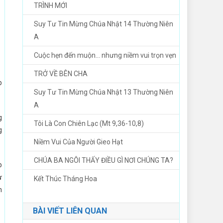
TRÌNH MỚI
Suy Tư Tin Mừng Chúa Nhật 14 Thường Niên
A
Cuộc hẹn đến muộn… nhưng niềm vui trọn vẹn
TRỞ VỀ BÊN CHA
p
Suy Tư Tin Mừng Chúa Nhật 13 Thường Niên
A
g
Tôi Là Con Chiên Lạc (Mt 9,36-10,8)
g
Niềm Vui Của Người Gieo Hạt
CHÚA BA NGÔI THẤY ĐIỀU GÌ NƠI CHÚNG TA?
p
ư
Kết Thúc Tháng Hoa
n
BÀI VIẾT LIÊN QUAN