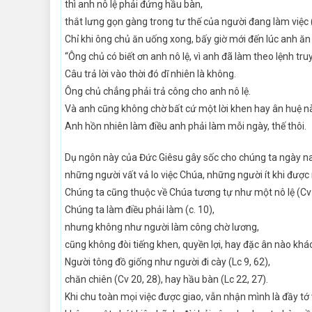
thì anh nô lệ phải đứng hầu bàn,
thắt lưng gọn gàng trong tư thế của người đang làm việc (
Chỉ khi ông chủ ăn uống xong, bấy giờ mới đến lúc anh ăn
“Ông chủ có biết ơn anh nô lệ, vì anh đã làm theo lệnh tr
Câu trả lời vào thời đó dĩ nhiên là không.
Ông chủ chẳng phải trả công cho anh nô lệ.
Và anh cũng không chờ bất cứ một lời khen hay ân huệ n
Anh hồn nhiên làm điều anh phải làm mỗi ngày, thế thôi.
Dụ ngôn này của Đức Giêsu gây sốc cho chúng ta ngày na
những người vất vả lo việc Chúa, những người ít khi được 
Chúng ta cũng thuộc về Chúa tương tự như một nô lệ (Cv 
Chúng ta làm điều phải làm (c. 10),
nhưng không như người làm công chờ lương,
cũng không đòi tiếng khen, quyền lợi, hay đặc ân nào khác
Người tông đồ giống như người đi cày (Lc 9, 62),
chăn chiên (Cv 20, 28), hay hầu bàn (Lc 22, 27).
Khi chu toàn mọi việc được giao, vẫn nhận mình là đầy tớ