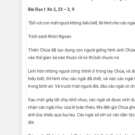
Bài Ðọc I: Kn 2, 23 – 3, 9
“Ðối với con mắt người không hiểu biết, thì hình như các ngà
Trích sách Khôn Ngoan.
Thiên Chúa đã tạo dựng con người giống hình ảnh Chúa 
vào thế gian: kẻ nào thuộc về nó thì bắt chước nó.
Linh hồn những người công chính ở trong tay Chúa, và đ
hiểu biết, thì hình như các ngài đã chết, và việc các ngài
trong bình an. Và trước mặt người đời, dầu các ngài có ch
Sau một giây lát chịu khổ nhục, các ngài sẽ được vinh d
nhận các ngài như của lễ toàn thiêu. Khi đến giờ Chúa gh
ánh lửa chiếu qua bụi lau. Các ngài sẽ xét xử các dân tộc
đời.