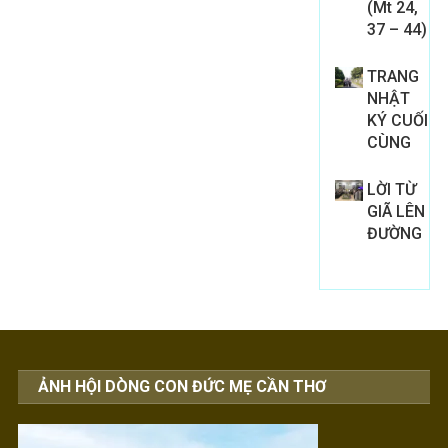
(Mt 24,
37 – 44)
TRANG
NHẬT
KÝ CUỐI
CÙNG
LỜI TỪ
GIÃ LÊN
ĐƯỜNG
ẢNH HỘI DÒNG CON ĐỨC MẸ CẦN THƠ