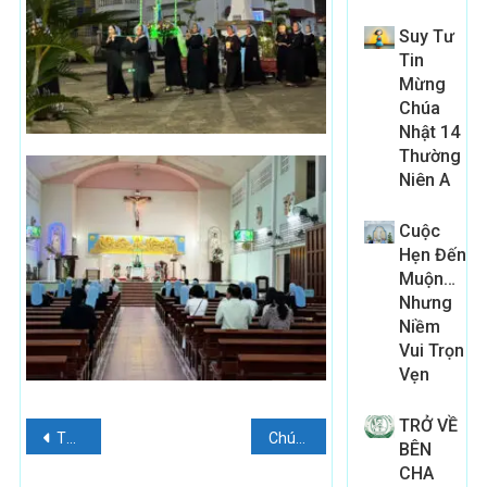
Suy Tư
Tin
Mừng
Chúa
Nhật 14
Thường
Niên A
Cuộc
Hẹn Đến
Muộn…
Nhưng
Niềm
Vui Trọn
Vẹn
TRỞ VỀ
Điều
THOÁNG NHÌN TRÍ TUỆ NHÂN TẠO THEO QUAN ĐIỂM KITÔ GIÁO: CƠ HỘI VÀ THÁCH ĐỐ
Chúa Nhật Tuần XXVII – Mùa Thường Niên: TÌM LẠI NỀN TẢNG HẠNH PHÚC GIA ĐÌNH
BÊN
hướng
CHA