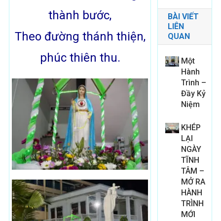
thành bước,
BÀI VIẾT
LIÊN
Theo đường thánh thiện,
QUAN
phúc thiên thu.
Một
Hành
Trình –
Đầy Kỷ
Niệm
KHÉP
LẠI
NGÀY
TĨNH
TÂM –
MỞ RA
HÀNH
TRÌNH
MỚI