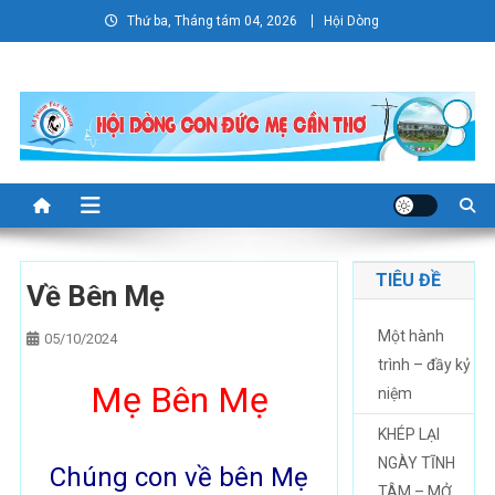
Skip
Thứ ba, Tháng tám 04, 2026
Hội Dòng
to
content
TIÊU ĐỀ
Về Bên Mẹ
Một hành
05/10/2024
trình – đầy kỷ
Mẹ Bên Mẹ
niệm
KHÉP LẠI
NGÀY TĨNH
Chúng con về bên Mẹ
TÂM – MỞ