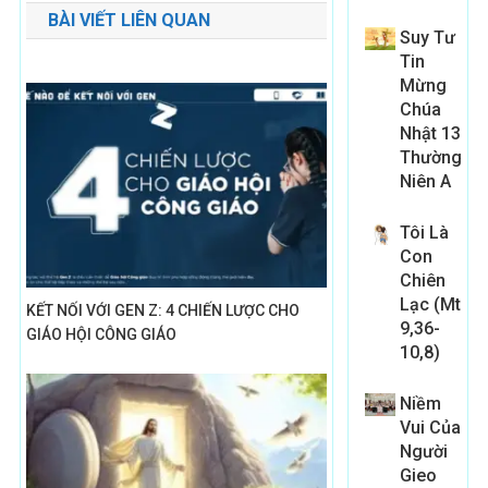
BÀI VIẾT LIÊN QUAN
bài
Suy Tư
Tin
viết
Mừng
Chúa
Nhật 13
Thường
Niên A
Tôi Là
Con
Chiên
Lạc (Mt
KẾT NỐI VỚI GEN Z: 4 CHIẾN LƯỢC CHO
9,36-
GIÁO HỘI CÔNG GIÁO
10,8)
Niềm
Vui Của
Người
Gieo