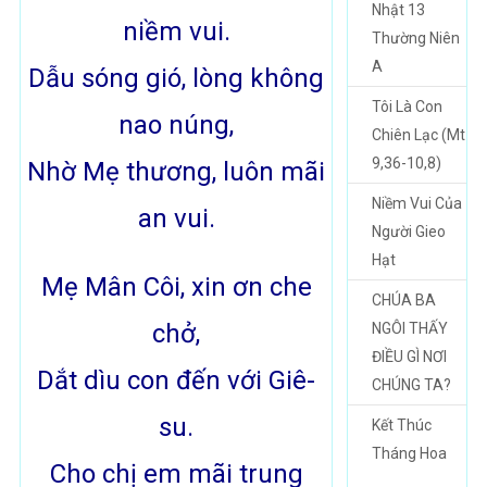
Nhật 13
niềm vui.
Thường Niên
A
Dẫu sóng gió, lòng không
Tôi Là Con
nao núng,
Chiên Lạc (Mt
9,36-10,8)
Nhờ Mẹ thương, luôn mãi
Niềm Vui Của
an vui.
Người Gieo
Hạt
Mẹ Mân Côi, xin ơn che
CHÚA BA
chở,
NGÔI THẤY
ĐIỀU GÌ NƠI
Dắt dìu con đến với Giê-
CHÚNG TA?
su.
Kết Thúc
Tháng Hoa
Cho chị em mãi trung