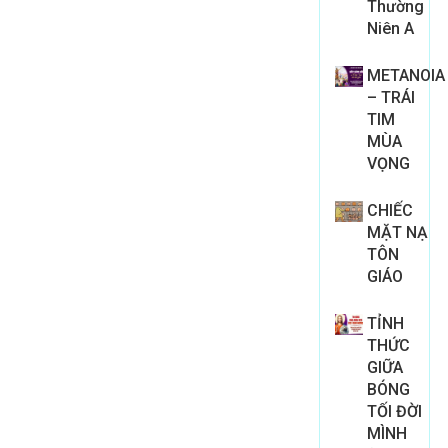
Thường
Niên A
METANOIA
– TRÁI
TIM
MÙA
VỌNG
CHIẾC
MẶT NẠ
TÔN
GIÁO
TỈNH
THỨC
GIỮA
BÓNG
TỐI ĐỜI
MÌNH