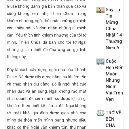
Giuse không đánh giá bản thân quá cao và
Suy Tư
cũng không xem nhẹ Thiên Chúa. Trong
Tin
khiêm nhường, ngài thú nhận những gì mình
Mừng
còn thiếu sót và đón nhận những gì mình
Chúa
Nhật 14
cần. Yêu thích tính khiêm nhường của tôi tớ
Thường
mình, Thiên Chúa đã ban cho tôi tớ Ngài
Niên A
những gì cần thiết để đáp ứng ơn gọi linh
thiêng này.
Cuộc
Hẹn Đến
Đây là cách xây dựng ngôi nhà của Thánh
Muộn…
Giuse. Nó được xây dựng bằng sự khiêm tốn
Nhưng
và chấp nhận dịu dàng. Đó là ngôi nhà của
Niềm
nhân đức và ân sủng. Ngài không rảo mắt
Vui Trọn
nhìn quanh để xem mình có được lợi ích gì
Vẹn
khi làm theo thiết kế của ai đó. Ngài không
TRỞ VỀ
rời mắt khỏi gia đình được giao phó cho
BÊN
mình để thỏa mãn mình bằng những điều
CHA
khác có thể. Ngài vẫn khiêm tốn, thú nhận