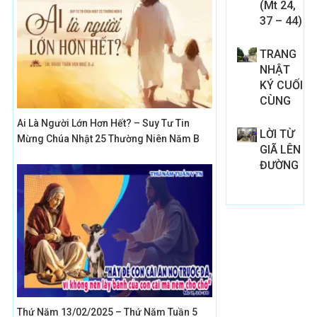
(Mt 24,
37 – 44)
TRANG
NHẬT
KÝ CUỐI
CÙNG
Ai Là Người Lớn Hơn Hết? – Suy Tư Tin
LỜI TỪ
Mừng Chúa Nhật 25 Thường Niên Năm B
GIÃ LÊN
ĐƯỜNG
Thứ Năm 13/02/2025 – Thứ Năm Tuần 5