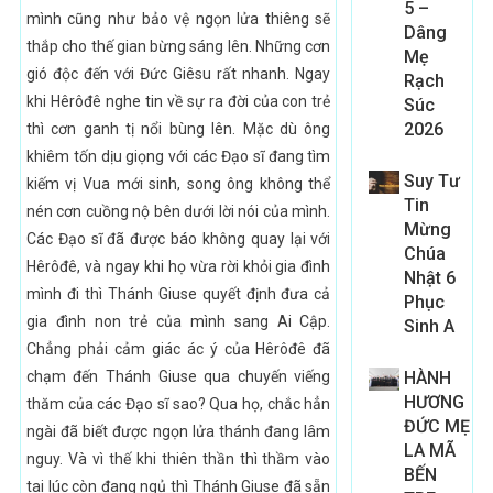
5 –
mình cũng như bảo vệ ngọn lửa thiêng sẽ
Dâng
thắp cho thế gian bừng sáng lên. Những cơn
Mẹ
gió độc đến với Đức Giêsu rất nhanh. Ngay
Rạch
khi Hêrôđê nghe tin về sự ra đời của con trẻ
Súc
2026
thì cơn ganh tị nổi bùng lên. Mặc dù ông
khiêm tốn dịu giọng với các Đạo sĩ đang tìm
Suy Tư
kiếm vị Vua mới sinh, song ông không thể
Tin
nén cơn cuồng nộ bên dưới lời nói của mình.
Mừng
Các Đạo sĩ đã được báo không quay lại với
Chúa
Hêrôđê, và ngay khi họ vừa rời khỏi gia đình
Nhật 6
mình đi thì Thánh Giuse quyết định đưa cả
Phục
gia đình non trẻ của mình sang Ai Cập.
Sinh A
Chẳng phải cảm giác ác ý của Hêrôđê đã
chạm đến Thánh Giuse qua chuyến viếng
HÀNH
HƯƠNG
thăm của các Đạo sĩ sao? Qua họ, chắc hẳn
ĐỨC MẸ
ngài đã biết được ngọn lửa thánh đang lâm
LA MÃ
nguy. Và vì thế khi thiên thần thì thầm vào
BẾN
tai lúc còn đang ngủ thì Thánh Giuse đã sẵn