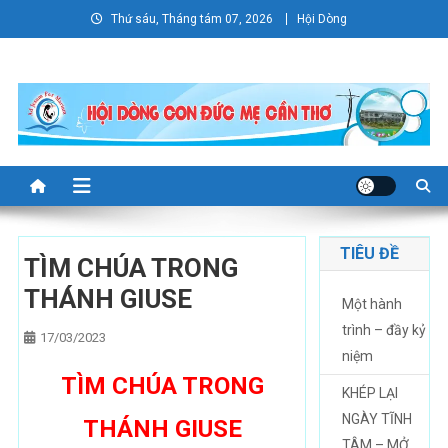
Skip
Thứ sáu, Tháng tám 07, 2026
Hội Dòng
to
content
TIÊU ĐỀ
TÌM CHÚA TRONG
THÁNH GIUSE
Một hành
trình – đầy kỷ
17/03/2023
niệm
TÌM CHÚA TRONG
KHÉP LẠI
NGÀY TĨNH
THÁNH GIUSE
TÂM – MỞ