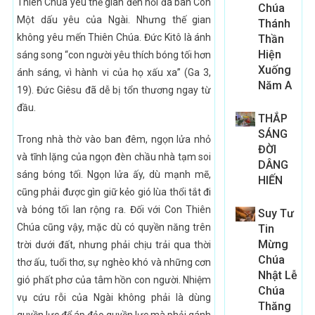
Thiên Chúa yêu thế gian đến nỗi đã ban Con
Chúa
Một dấu yêu của Ngài. Nhưng thế gian
Thánh
không yêu mến Thiên Chúa. Đức Kitô là ánh
Thần
Hiện
sáng song “con người yêu thích bóng tối hơn
Xuống
ánh sáng, vì hành vi của họ xấu xa” (Ga 3,
Năm A
19). Đức Giêsu đã dễ bị tổn thương ngay từ
đầu.
THẮP
SÁNG
Trong nhà thờ vào ban đêm, ngọn lửa nhỏ
ĐỜI
và tĩnh lặng của ngọn đèn chầu nhà tạm soi
DÂNG
sáng bóng tối. Ngọn lửa ấy, dù mạnh mẽ,
HIẾN
cũng phải được gìn giữ kẻo gió lùa thổi tắt đi
và bóng tối lan rộng ra. Đối với Con Thiên
Suy Tư
Chúa cũng vậy, mặc dù có quyền năng trên
Tin
Mừng
trời dưới đất, nhưng phải chịu trải qua thời
Chúa
thơ ấu, tuổi thơ, sự nghèo khó và những cơn
Nhật Lễ
gió phất phơ của tâm hồn con người. Nhiệm
Chúa
vụ cứu rỗi của Ngài không phải là dùng
Thăng