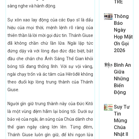
TRE
sàng nghe và hành động.
Thông
Sự xôn xao lay động của các Đạo sĩ là dấu
Báo
hiệu của mọi thời; mệnh lệnh rõ ràng của
Ngày
thiên thần là lời mời gọi đức tin. Thánh Giuse
Họp Mặt
đã không chần chừ lần lữa. Ngài lập tức
Ơn Gọi
2026
đứng dậy và với lòng đạo đức đặc biệt, bắt
đầu che chắn cho Ánh Sáng Thế Gian khỏi
Bình An
bóng tối đang thống lĩnh. Với sự vội vàng,
Giữa
ngài chạy trốn và ác tâm của Hêrôđê không
Những
theo đuổi kịp lòng trung thành của Thánh
Biến
Giuse.
Động
Người gìn giữ trung thành này của Đức Kitô
Suy Tư
là một vùng đệm hãm lại bóng tối. Dưới sự
Tin
bảo vệ của ngài, ân sủng của Chúa dành cho
Mừng
thế gian ngày càng lớn lên. Từng đêm,
Chúa
Nhật II
Thánh Giuse luôn gìn giữ, để khi ngọn lửa