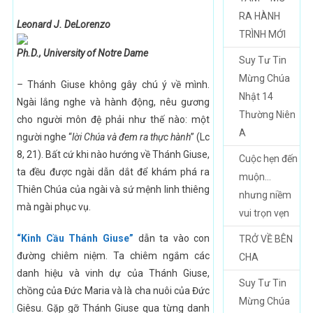
RA HÀNH
Leonard J. DeLorenzo
TRÌNH MỚI
Ph.D., University of Notre Dame
Suy Tư Tin
Mừng Chúa
–
Thánh Giuse không gây chú ý về mình.
Nhật 14
Ngài lắng nghe và hành động, nêu gương
Thường Niên
cho người môn đệ phải như thế nào: một
A
người nghe “
lời Chúa và đem ra thực hành
” (Lc
8, 21). Bất cứ khi nào hướng về Thánh Giuse,
Cuộc hẹn đến
ta đều được ngài dẫn dắt để khám phá ra
muộn…
Thiên Chúa của ngài và sứ mệnh linh thiêng
nhưng niềm
mà ngài phục vụ.
vui trọn vẹn
“Kinh Cầu Thánh Giuse”
dẫn ta vào con
TRỞ VỀ BÊN
đường chiêm niệm. Ta chiêm ngắm các
CHA
danh hiệu và vinh dự của Thánh Giuse,
Suy Tư Tin
chồng của Đức Maria và là cha nuôi của Đức
Mừng Chúa
Giêsu. Gặp gỡ Thánh Giuse qua từng danh