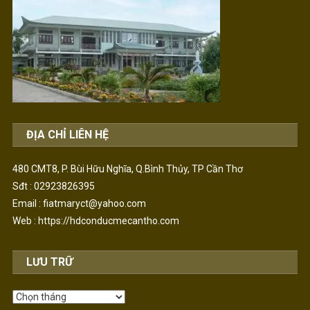
ĐỊA CHỈ LIÊN HỆ
480 CMT8, P. Bùi Hữu Nghĩa, Q.Bình Thủy, TP Cần Thơ
Sđt : 02923826395
Email : fiatmaryct@yahoo.com
Web :
https://hdconducmecantho.com
LƯU TRỮ
Lưu