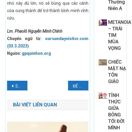
Thường
nhỏ này đủ lớn, nó sẽ bùng qua các cánh
Niên A
cửa cung thánh để trở thành bình minh vĩnh
cửu.
METANOIA
– TRÁI
Lm. Phaolô Nguyễn Minh Chính
TIM
Chuyển ngữ từ:
oursundayvisitor.com
MÙA
(03.3.2023)
VỌNG
Nguồn:
gpquinhon.org
CHIẾC
MẶT NẠ
TÔN
GIÁO
Điều
Suy Niệm Thứ Năm Tuần III Mùa Chay
ĐỂ ĐỒNG HÀNH VỚI TRẺ NỮ TUỔI THANH THIẾU NIÊN
hướng
TỈNH
THỨC
BÀI VIẾT LIÊN QUAN
bài
GIỮA
BÓNG
viết
TỐI ĐỜI
MÌNH