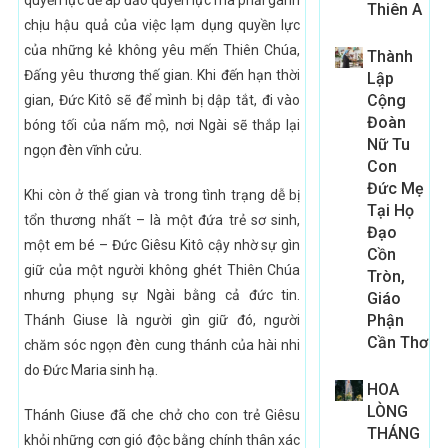
quyền lực để áp đảo quyền lực mà phải gánh
Thiên A
chịu hậu quả của việc lạm dụng quyền lực
của những kẻ không yêu mến Thiên Chúa,
Thành
Đấng yêu thương thế gian. Khi đến hạn thời
Lập
Cộng
gian, Đức Kitô sẽ để mình bị dập tắt, đi vào
Đoàn
bóng tối của nấm mộ, nơi Ngài sẽ thắp lại
Nữ Tu
ngọn đèn vĩnh cửu.
Con
Đức Mẹ
Khi còn ở thế gian và trong tình trạng dễ bị
Tại Họ
tổn thương nhất – là một đứa trẻ sơ sinh,
Đạo
một em bé – Đức Giêsu Kitô cậy nhờ sự gìn
Cồn
giữ của một người không ghét Thiên Chúa
Tròn,
nhưng phụng sự Ngài bằng cả đức tin.
Giáo
Phận
Thánh Giuse là người gìn giữ đó, người
Cần Thơ
chăm sóc ngọn đèn cung thánh của hài nhi
do Đức Maria sinh hạ.
HOA
LÒNG
Thánh Giuse đã che chở cho con trẻ Giêsu
THÁNG
khỏi những cơn gió độc bằng chính thân xác