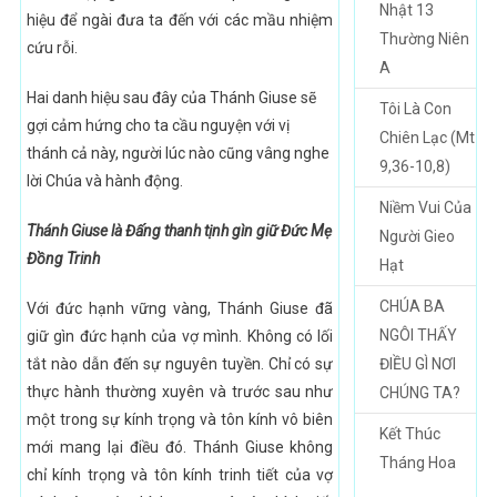
Nhật 13
hiệu để ngài đưa ta đến với các mầu nhiệm
Thường Niên
cứu rỗi.
A
Hai danh hiệu sau đây của Thánh Giuse sẽ
Tôi Là Con
gợi cảm hứng cho ta cầu nguyện với vị
Chiên Lạc (Mt
thánh cả này, người lúc nào cũng vâng nghe
9,36-10,8)
lời Chúa và hành động.
Niềm Vui Của
Thánh Giuse là Đấng thanh tịnh gìn giữ Đức Mẹ
Người Gieo
Đồng Trinh
Hạt
CHÚA BA
Với đức hạnh vững vàng, Thánh Giuse đã
NGÔI THẤY
giữ gìn đức hạnh của vợ mình. Không có lối
tắt nào dẫn đến sự nguyên tuyền. Chỉ có sự
ĐIỀU GÌ NƠI
thực hành thường xuyên và trước sau như
CHÚNG TA?
một trong sự kính trọng và tôn kính vô biên
Kết Thúc
mới mang lại điều đó. Thánh Giuse không
Tháng Hoa
chỉ kính trọng và tôn kính trinh tiết của vợ