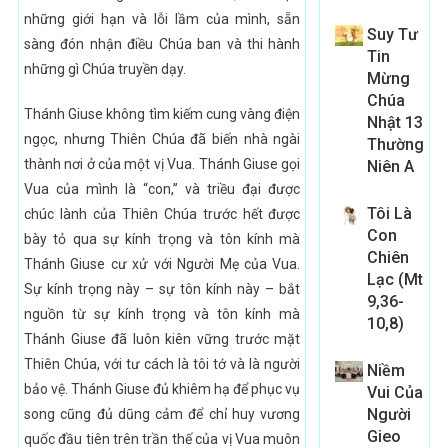
những giới hạn và lỗi lầm của mình, sẵn
Suy Tư
sàng đón nhận điều Chúa ban và thi hành
Tin
những gì Chúa truyền dạy.
Mừng
Chúa
Thánh Giuse không tìm kiếm cung vàng điện
Nhật 13
ngọc, nhưng Thiên Chúa đã biến nhà ngài
Thường
thành nơi ở của một vị Vua. Thánh Giuse gọi
Niên A
Vua của mình là “con,” và triều đại được
Tôi Là
chúc lành của Thiên Chúa trước hết được
Con
bày tỏ qua sự kính trọng và tôn kính mà
Chiên
Thánh Giuse cư xử với Người Mẹ của Vua.
Lạc (Mt
Sự kính trọng này – sự tôn kính này – bắt
9,36-
nguồn từ sự kính trọng và tôn kính mà
10,8)
Thánh Giuse đã luôn kiên vững trước mặt
Thiên Chúa, với tư cách là tôi tớ và là người
Niềm
bảo vệ. Thánh Giuse đủ khiêm hạ để phục vụ
Vui Của
Người
song cũng đủ dũng cảm để chỉ huy vương
Gieo
quốc đầu tiên trên trần thế của vị Vua muôn