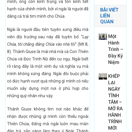
mình, ông còn kính trọng và tôn kính tiết
hạnh của chính mình, bởi vì ngài là người đã
BÀI VIẾT
LIÊN
dâng cả trái tim mình cho Chúa.
QUAN
Ngài là người đầu tiên tuyên xưng điều mà
Một
viên đội trưởng sau này đã tuyên bố: “
Lạy
Hành
Chúa, tôi chẳng đáng Chúa vào nhà tôi
” (Mt 8,
Trình –
8). Thánh Giuse là mái nhà mà cả Con Thiên
Đầy Kỷ
Chúa và Đức Trinh Nữ đến cư ngụ. Ngài biết
Niệm
rõ rằng đây là một vinh dự và nghĩa vụ mà
mình không xứng đáng. Ngài đòi buộc phải
KHÉP
có đức hạnh vượt quá những gì mình có nếu
LẠI
muốn xây dựng một nơi ở phù hợp cho
NGÀY
TĨNH
những quý nhân như vậy.
TÂM –
MỞ RA
Thánh Giuse không tìm nơi nào khác để
HÀNH
nhận được những gì mình còn thiếu ngoài
TRÌNH
Thiên Chúa, Đấng mà ngài luôn mau mắn
MỚI
đáp trả, sẵn sàng làm theo ý Ngài. Thánh