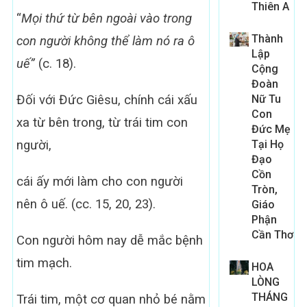
Thiên A
“
Mọi thứ từ bên ngoài vào trong
Thành
con người không thể làm nó ra ô
Lập
uế”
(c. 18).
Cộng
Đoàn
Đối với Đức Giêsu, chính cái xấu
Nữ Tu
Con
xa từ bên trong, từ trái tim con
Đức Mẹ
người,
Tại Họ
Đạo
Cồn
cái ấy mới làm cho con người
Tròn,
nên ô uế. (cc. 15, 20, 23).
Giáo
Phận
Cần Thơ
Con người hôm nay dễ mắc bệnh
tim mạch.
HOA
LÒNG
THÁNG
Trái tim, một cơ quan nhỏ bé nằm