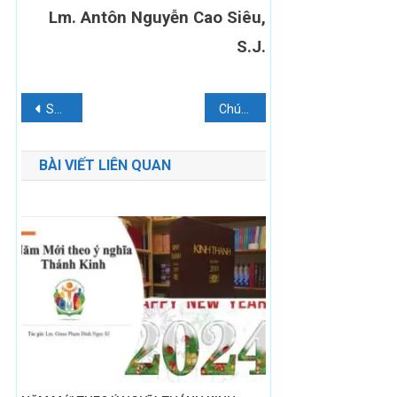
Lm. Antôn Nguyễn Cao Siêu,
S.J.
Điều
Suy Niệm Thứ 3 Tuần 5 Thường Niên
Chúa Thánh Thần khi cầu nguyện với Kinh Thánh
hướng
BÀI VIẾT LIÊN QUAN
bài
viết