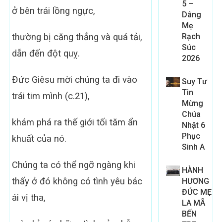
5 –
ở bên trái lồng ngực,
Dâng
Mẹ
thường bị căng thẳng và quá tải,
Rạch
Súc
dẫn đến đột quỵ.
2026
Đức Giêsu mời chúng ta đi vào
Suy Tư
Tin
trái tim mình (c.21),
Mừng
Chúa
khám phá ra thế giới tối tăm ẩn
Nhật 6
Phục
khuất của nó.
Sinh A
Chúng ta có thể ngỡ ngàng khi
HÀNH
thấy ở đó không có tình yêu bác
HƯƠNG
ĐỨC MẸ
ái vị tha,
LA MÃ
BẾN