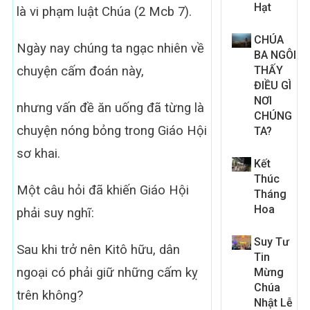
Hạt
là vi phạm luật Chúa (2 Mcb 7).
CHÚA
Ngày nay chúng ta ngạc nhiên về
BA NGÔI
chuyện cấm đoán này,
THẤY
ĐIỀU GÌ
NƠI
nhưng vấn đề ăn uống đã từng là
CHÚNG
chuyện nóng bỏng trong Giáo Hội
TA?
sơ khai.
Kết
Thúc
Một câu hỏi đã khiến Giáo Hội
Tháng
Hoa
phải suy nghĩ:
Suy Tư
Sau khi trở nên Kitô hữu, dân
Tin
ngoại có phải giữ những cấm kỵ
Mừng
Chúa
trên không?
Nhật Lễ