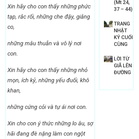
(Mt 24,
Xin hãy cho con thấy
những phức
37 – 44)
tạp, rắc rối, những che đậy, giằng
TRANG
co,
NHẬT
KÝ CUỐI
những mâu thuẫn và vô lý nơi
CÙNG
con.
LỜI TỪ
GIÃ LÊN
Xin hãy cho con thấy
những nhỏ
ĐƯỜNG
mọn, ích kỷ,
những yếu đuối, khô
khan,
những cứng cỏi và tự ái nơi con.
Xin cho con ý thức
những lo âu, sợ
hãi
đang đè nặng làm con ngột