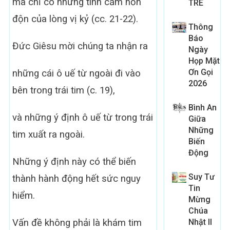
mà chỉ có những tình cảm hỗn
TRE
độn của lòng vị kỷ (cc. 21-22).
Thông
Báo
Đức Giêsu mời chúng ta nhận ra
Ngày
Họp Mặt
Ơn Gọi
những cái ô uế từ ngoài đi vào
2026
bên trong trái tim (c. 19),
Bình An
và những ý định ô uế từ trong trái
Giữa
Những
tim xuất ra ngoài.
Biến
Động
Những ý định này có thể biến
Suy Tư
thành hành động hết sức nguy
Tin
hiểm.
Mừng
Chúa
Vấn đề không phải là khám tim
Nhật II