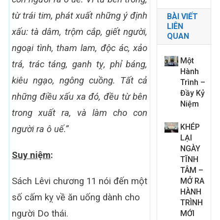
từ trái tim, phát xuất những ý định
BÀI VIẾT
LIÊN
xấu: tà dâm, trộm cắp, giết người,
QUAN
ngoại tình, tham lam, độc ác, xảo
Một
trá, trác táng, ganh tỵ, phỉ báng,
Hành
kiêu ngạo, ngông cuồng. Tất cả
Trình –
Đầy Kỷ
những điều xấu xa đó, đều từ bên
Niệm
trong xuất ra, và làm cho con
KHÉP
người ra ô uế.”
LẠI
NGÀY
Suy ni
ệ
m
:
TĨNH
TÂM –
Sách Lêvi chương 11 nói đến một
MỞ RA
HÀNH
số cấm kỵ về ăn uống dành cho
TRÌNH
người Do thái.
MỚI