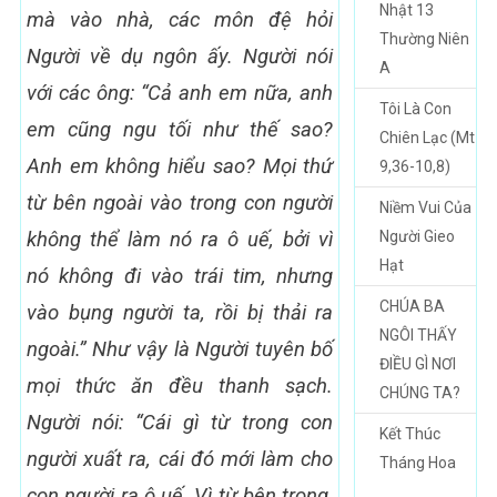
Nhật 13
mà vào nhà, các môn đệ hỏi
Thường Niên
Người về dụ ngôn ấy. Người nói
A
với các ông: “Cả anh em nữa, anh
Tôi Là Con
em cũng ngu tối như thế sao?
Chiên Lạc (Mt
Anh em không hiểu sao? Mọi thứ
9,36-10,8)
từ bên ngoài vào trong con người
Niềm Vui Của
không thể làm nó ra ô uế, bởi vì
Người Gieo
Hạt
nó không đi vào trái tim, nhưng
CHÚA BA
vào bụng người ta, rồi bị thải ra
NGÔI THẤY
ngoài.” Như vậy là Người tuyên bố
ĐIỀU GÌ NƠI
mọi thức ăn đều thanh sạch.
CHÚNG TA?
Người nói: “Cái gì từ trong con
Kết Thúc
người xuất ra, cái đó mới làm cho
Tháng Hoa
con người ra ô uế. Vì từ bên trong,