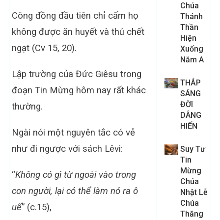
Chúa
Công đồng đầu tiên chỉ cấm họ
Thánh
Thần
không được ăn huyết và thú chết
Hiện
ngạt (Cv 15, 20).
Xuống
Năm A
Lập trường của Đức Giêsu trong
THẮP
đoạn Tin Mừng hôm nay rất khác
SÁNG
ĐỜI
thường.
DÂNG
HIẾN
Ngài nói một nguyên tắc có vẻ
như đi ngược với sách Lêvi:
Suy Tư
Tin
Mừng
“
Không có gì từ ngoài vào trong
Chúa
con người, lại có thể làm nó ra ô
Nhật Lễ
Chúa
uế
” (c.15),
Thăng