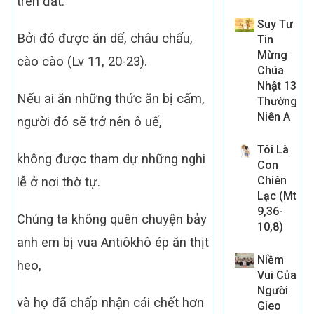
trên đất.
Suy Tư
Bởi đó được ăn dế, châu chấu,
Tin
Mừng
cào cào (Lv 11, 20-23).
Chúa
Nhật 13
Nếu ai ăn những thức ăn bị cấm,
Thường
Niên A
người đó sẽ trở nên ô uế,
Tôi Là
không được tham dự những nghi
Con
Chiên
lễ ở nơi thờ tự.
Lạc (Mt
9,36-
Chúng ta không quên chuyện bảy
10,8)
anh em bị vua Antiôkhô ép ăn thịt
Niềm
heo,
Vui Của
Người
và họ đã chấp nhận cái chết hơn
Gieo