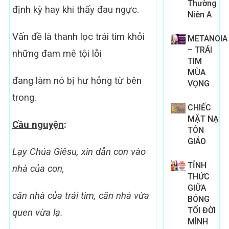
Thường
định kỳ hay khi thấy đau ngực.
Niên A
Vấn đề là thanh lọc trái tim khỏi
METANOIA
– TRÁI
những đam mê tội lỗi
TIM
MÙA
đang làm nó bị hư hỏng từ bên
VỌNG
trong.
CHIẾC
MẶT NẠ
Cầu nguy
ệ
n
:
TÔN
GIÁO
Lạy Chúa Giêsu,
xin dẫn con vào
TỈNH
nhà của con,
THỨC
GIỮA
căn nhà của trái tim,
căn nhà vừa
BÓNG
TỐI ĐỜI
quen vừa lạ.
MÌNH