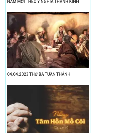
NĂM MỚI THEO Ý NGHĨA THÁNH KINH
04.04.2023 THỨ BA TUẦN THÁNH.