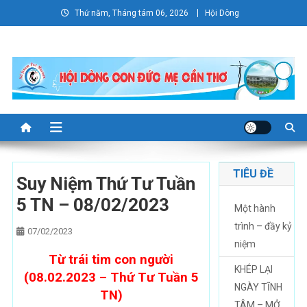
Skip
Thứ năm, Tháng tám 06, 2026
Hội Dòng
to
content
TIÊU ĐỀ
Suy Niệm Thứ Tư Tuần
5 TN – 08/02/2023
Một hành
trình – đầy kỷ
07/02/2023
niệm
Từ trái tim con người
KHÉP LẠI
(08.02.2023 – Thứ Tư Tuần 5
NGÀY TĨNH
TN)
TÂM – MỞ