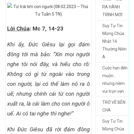
RA HÀNH
TRÌNH MỚI
Suy Tư Tin
Lời Chúa
: Mc 7, 14-23
Mừng Chúa
Nhật 14
Khi ấy, Ðức Giêsu lại gọi đám
Thường Niên
đông tới mà bảo: “Xin mọi người
A
nghe tôi nói đây, và hiểu cho rõ:
Cuộc hẹn đến
Không có gì từ ngoài vào trong
muộn…
con người, lại có thể làm nó ra ô
nhưng niềm
vui trọn vẹn
uế; nhưng chính cái từ con người
TRỞ VỀ BÊN
xuất ra, là cái làm cho con người ô
CHA
uế. Ai có tai nghe thì nghe!”
Suy Tư Tin
Khi Ðức Giêsu đã rời đám đông
Mừng Chúa