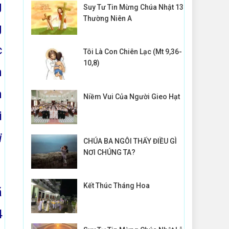
g
Suy Tư Tin Mừng Chúa Nhật 13
Thường Niên A
g
c
Tôi Là Con Chiên Lạc (Mt 9,36-
10,8)
h
n
Niềm Vui Của Người Gieo Hạt
i
i
CHÚA BA NGÔI THẤY ĐIỀU GÌ
NƠI CHÚNG TA?
Kết Thúc Tháng Hoa
ã
4