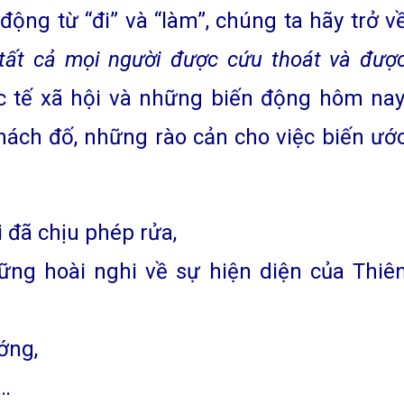
 động từ “đi” và “làm”, chúng ta hãy trở v
ất cả mọi người được cứu thoát và đượ
c tế xã hội và những biến động hôm nay
hách đố, những rào cản cho việc biến ướ
 đã chịu phép rửa,
ững hoài nghi về sự hiện diện của Thiê
ướng,
ẹ…