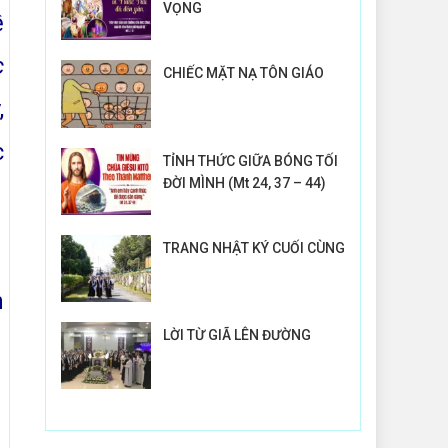
VỌNG
ề
c
CHIẾC MẶT NẠ TÔN GIÁO
,
c
TỈNH THỨC GIỮA BÓNG TỐI
ĐỜI MÌNH (Mt 24, 37 – 44)
TRANG NHẬT KÝ CUỐI CÙNG
n
LỜI TỪ GIÃ LÊN ĐƯỜNG