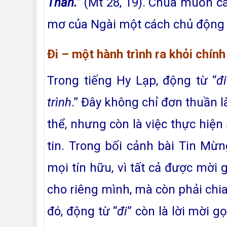
Thần.”
(Mt 28, 19). Chúa muốn cá
mơ của Ngài một cách chủ động 
Đi – một hành trình ra khỏi chín
Trong tiếng Hy Lạp, động từ “
đi
trình
.” Đây không chỉ đơn thuần 
thể, nhưng còn là việc thực hiệ
tin. Trong bối cảnh bài Tin Mừn
mọi tín hữu, vì tất cả được mời 
cho riêng mình, mà còn phải chi
đó, động từ “
đi
” còn là lời mời 