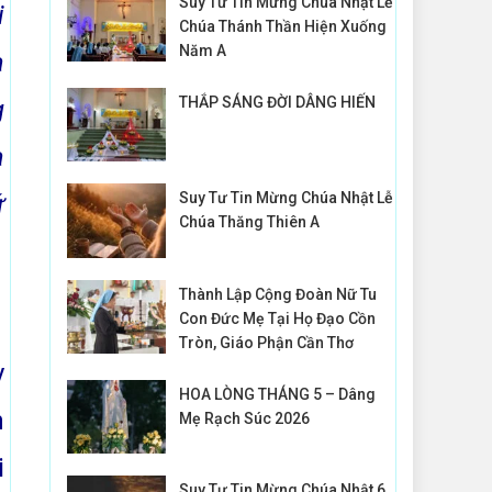
Suy Tư Tin Mừng Chúa Nhật Lễ
i
Chúa Thánh Thần Hiện Xuống
Năm A
a
THẮP SÁNG ĐỜI DÂNG HIẾN
g
a
ứ
Suy Tư Tin Mừng Chúa Nhật Lễ
Chúa Thăng Thiên A
Thành Lập Cộng Đoàn Nữ Tu
Con Đức Mẹ Tại Họ Đạo Cồn
Tròn, Giáo Phận Cần Thơ
y
HOA LÒNG THÁNG 5 – Dâng
n
Mẹ Rạch Súc 2026
i
Suy Tư Tin Mừng Chúa Nhật 6