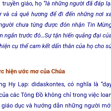
ị truyền giáo, họ
“là những người đã đáp lạ
sự và cả quê hương để đi đến những nơi x
gười chưa từng được đón nhận Tin Mừn
an ngắn trước đó…Sự tận hiến quảng đại củ
 hiện cụ thể cam kết dấn thân của họ cho s
ực hiện ước mơ của Chúa
ng Hy Lạp: didaskontes, có nghĩa là “dạ
của các Tông Đồ không chỉ trong việc loa
c giáo dục và hướng dẫn những người mớ