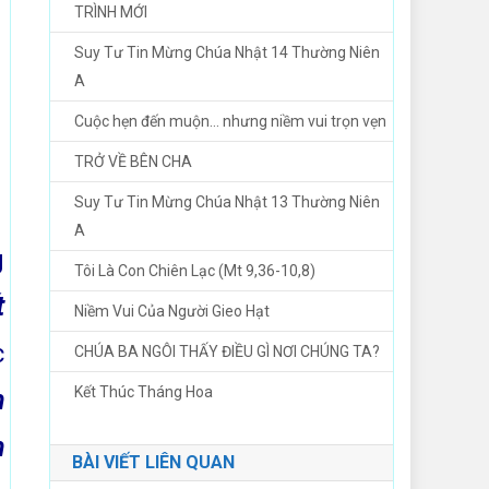
TRÌNH MỚI
Suy Tư Tin Mừng Chúa Nhật 14 Thường Niên
A
Cuộc hẹn đến muộn… nhưng niềm vui trọn vẹn
TRỞ VỀ BÊN CHA
Suy Tư Tin Mừng Chúa Nhật 13 Thường Niên
A
g
Tôi Là Con Chiên Lạc (Mt 9,36-10,8)
t
Niềm Vui Của Người Gieo Hạt
c
CHÚA BA NGÔI THẤY ĐIỀU GÌ NƠI CHÚNG TA?
Kết Thúc Tháng Hoa
n
h
BÀI VIẾT LIÊN QUAN