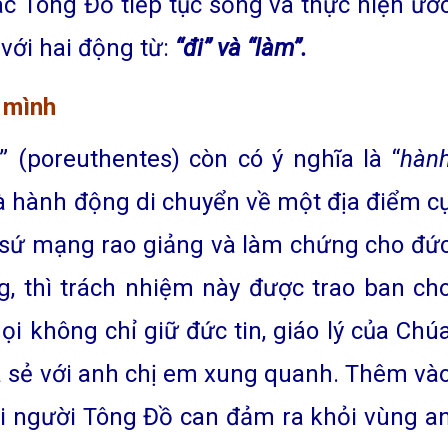
c Tông Đồ tiếp tục sống và thực hiện ướ
với hai động từ:
“đi” và “làm”.
h mình
” (poreuthentes) còn có ý nghĩa là “
hàn
là hành động di chuyển về một địa điểm c
n sứ mạng rao giảng và làm chứng cho đứ
g, thì trách nhiệm này được trao ban ch
gọi không chỉ giữ đức tin, giáo lý của Chú
a sẻ với anh chị em xung quanh. Thêm và
gọi người Tông Đồ can đảm ra khỏi vùng a