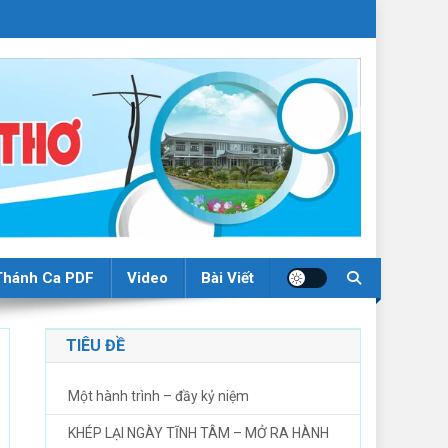
Thánh Ca PDF
Video
Bài Viết
TIÊU ĐỀ
Một hành trình – đầy kỷ niệm
KHÉP LẠI NGÀY TĨNH TÂM – MỞ RA HÀNH