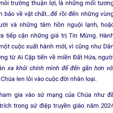
 môi trường thuận lợi, là những mối tươn
m bảo về vật chất…để rồi đến những vùn
gười và những tâm hồn nguội lạnh, hoặ
a tiếp cận những giá trị Tin Mừng. Hàn
một cuộc xuất hành mới, vì cũng như Dâ
ng từ Ai Cập tiến về miền Đất Hứa, ngườ
hân
xa khỏi chính mình để đến gần hơn vớ
húa len lỏi vào cuộc đời nhân loại.
 tham gia vào sứ mạng của Chúa như đ
trích trong sứ điệp truyền giáo năm 202