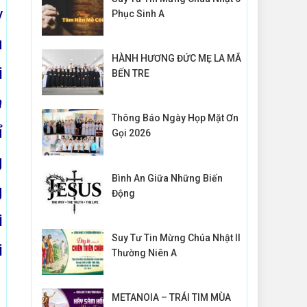
y
Phục Sinh A
u
HÀNH HƯƠNG ĐỨC MẸ LA MÃ
i
BẾN TRE
a
Thông Báo Ngày Họp Mặt Ơn
ỉ
Gọi 2026
g
Bình An Giữa Những Biến
g
Động
i
Suy Tư Tin Mừng Chúa Nhật II
i
Thường Niên A
METANOIA – TRÁI TIM MÙA