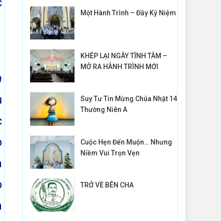
c
Một Hành Trình – Đầy Kỷ Niệm
KHÉP LẠI NGÀY TĨNH TÂM –
MỞ RA HÀNH TRÌNH MỚI
h
ụ
Suy Tư Tin Mừng Chúa Nhật 14
Thường Niên A
c
o
Cuộc Hẹn Đến Muộn… Nhưng
Niềm Vui Trọn Vẹn
a
o
TRỞ VỀ BÊN CHA
n