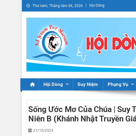
Skip
Hội Dòng
Thứ năm, Tháng tám 06, 2026
to
content
Hội Dòng
Suy Niệm
Phụng Vụ
Sống Ước Mơ Của Chúa | Suy 
Niên B (Khánh Nhật Truyền Gi
21/10/2024