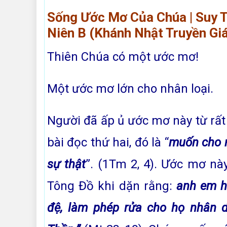
Sống Ước Mơ Của Chúa | Suy 
Niên B (Khánh Nhật Truyền Gi
Thiên Chúa có một ước mơ!
Một ước mơ lớn cho nhân loại.
Người đã ấp ủ ước mơ này từ rất 
bài đọc thứ hai, đó là “
muốn cho m
sự thật
”. (1Tm 2, 4). Ước mơ nà
Tông Đồ khi dặn rằng:
anh em
h
đệ, làm phép rửa cho họ nhân 