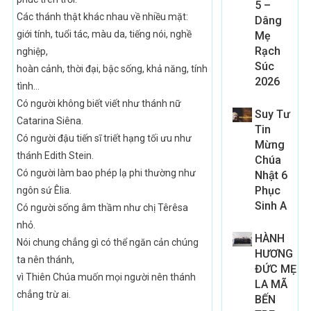
5 –
Các thánh thật khác nhau về nhiều mặt:
Dâng
giới tính, tuổi tác, màu da, tiếng nói, nghề
Mẹ
Rạch
nghiệp,
Súc
hoàn cảnh, thời đại, bậc sống, khả năng, tính
2026
tình…
Có người không biết viết như thánh nữ
Suy Tư
Catarina Siêna.
Tin
Có người đậu tiến sĩ triết hạng tối ưu như
Mừng
thánh Edith Stein.
Chúa
Có người làm bao phép lạ phi thường như
Nhật 6
Phục
ngôn sứ Êlia.
Sinh A
Có người sống âm thầm như chị Têrêsa
nhỏ.
HÀNH
Nói chung chẳng gì có thể ngăn cản chúng
HƯƠNG
ta nên thánh,
ĐỨC MẸ
vì Thiên Chúa muốn mọi người nên thánh
LA MÃ
chẳng trừ ai.
BẾN