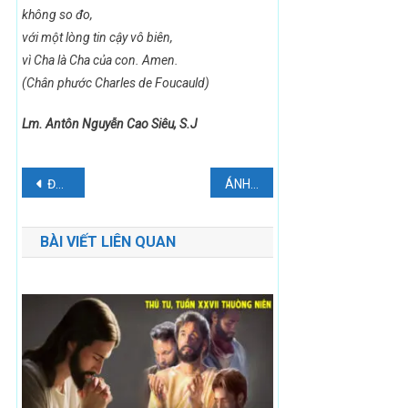
không so đo,
với một lòng tin cậy vô biên,
vì Cha là Cha của con.
Amen.
(Chân phước Charles de Foucauld)
Lm. Antôn Nguyễn Cao Siêu, S.J
Điều
Đức Phanxicô: “Chủ nghĩa giáo sĩ trị là roi đòn, là tai họa”
ÁNH SÁNG CỦA THƯỢNG HỘI ĐỒNG TRONG BÓNG TỐI CỦA THẾ GIAN
hướng
BÀI VIẾT LIÊN QUAN
bài
viết