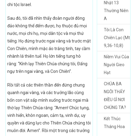
Nhật 13
chi tộc Israel.
Thường Niên
Sau đó, tôi đã nhìn thấy đoàn người đông
A
đảo không thể đếm được, họ thuộc đủ mọi
Tôi Là Con
nước, mọi chi họ, mọi dân tộc và mọi thứ
Chiên Lạc (Mt
tiếng. Họ đứng trước ngai vàng và trước mặt
9,36-10,8)
Con Chiên, mình mặc áo trắng tinh, tay cầm
nhành lá thiên tuế. Họ lớn tiếng tung hô
Niềm Vui Của
rằng: “Kính lạy Thiên Chúa chúng tôi, Ðấng
Người Gieo
ngự trên ngai vàng, và Con Chiên”.
Hạt
CHÚA BA
Rồi tất cả các thiên thần đến đứng chung
NGÔI THẤY
quanh ngai vàng, và các trưởng lão cùng
ĐIỀU GÌ NƠI
bốn con vật sấp mình xuống trước ngai mà
CHÚNG TA?
thờ lạy Thiên Chúa rằng: “Amen! Chúc tụng,
vinh hiển, khôn ngoan, cảm tạ, vinh dự, uy
Kết Thúc
quyền và dũng lực cho Thiên Chúa chúng tôi
Tháng Hoa
muôn đời. Amen”. Rồi một trong các trưởng