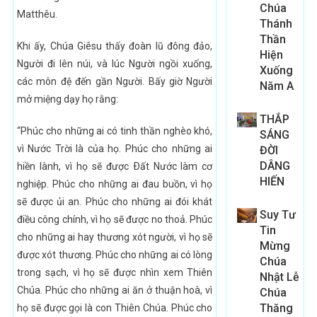
Chúa
Matthêu.
Thánh
Thần
Khi ấy, Chúa Giêsu thấy đoàn lũ đông đảo,
Hiện
Người đi lên núi, và lúc Người ngồi xuống,
Xuống
các môn đệ đến gần Người. Bấy giờ Người
Năm A
mở miệng dạy họ rằng:
THẮP
“Phúc cho những ai có tinh thần nghèo khó,
SÁNG
vì Nước Trời là của họ. Phúc cho những ai
ĐỜI
DÂNG
hiền lành, vì họ sẽ được Ðất Nước làm cơ
HIẾN
nghiệp. Phúc cho những ai đau buồn, vì họ
sẽ được ủi an. Phúc cho những ai đói khát
Suy Tư
điều công chính, vì họ sẽ được no thoả. Phúc
Tin
cho những ai hay thương xót người, vì họ sẽ
Mừng
được xót thương. Phúc cho những ai có lòng
Chúa
trong sạch, vì họ sẽ được nhìn xem Thiên
Nhật Lễ
Chúa. Phúc cho những ai ăn ở thuận hoà, vì
Chúa
Thăng
họ sẽ được gọi là con Thiên Chúa. Phúc cho