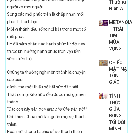
Thường
người và mọi người.
Niên A
Sống các mối phúc trên là chấp nhận mối
phúc bị bách hại.
METANOIA
– TRÁI
Mỗi vị thánh đều sống nổi bật trong một số
TIM
mối phúc.
MÙA
Họ đã nếm phần nào hạnh phúc từ đời này
VỌNG
trước khi hưởng hạnh phúc trọn vẹn bền
vững trên trời.
CHIẾC
MẶT NẠ
Chúng ta thường nghĩ nên thánh là chuyện
TÔN
cao siêu
GIÁO
dành cho một thiểu số hết sức đặc biệt.
Thật ra mọi Kitô hữu đều được mời gọi nên
TỈNH
thánh.
THỨC
GIỮA
“
Các con hãy nên trọn lành như Cha trên trời.
”
BÓNG
Chỉ Thiên Chúa mới là nguồn mọi sự thánh
TỐI ĐỜI
thiện.
MÌNH
Ngài mời chúng ta chia sẻ sự thánh thiện