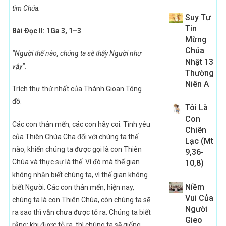
tìm Chúa.
Suy Tư
Tin
Bài Ðọc II: 1Ga 3, 1–3
Mừng
Chúa
“Người thế nào, chúng ta sẽ thấy Người như
Nhật 13
vậy”.
Thường
Niên A
Trích thư thứ nhất của Thánh Gioan Tông
đồ.
Tôi Là
Con
Các con thân mến, các con hãy coi: Tình yêu
Chiên
của Thiên Chúa Cha đối với chúng ta thế
Lạc (Mt
nào, khiến chúng ta được gọi là con Thiên
9,36-
Chúa và thực sự là thế. Vì đó mà thế gian
10,8)
không nhận biết chúng ta, vì thế gian không
Niềm
biết Người. Các con thân mến, hiện nay,
Vui Của
chúng ta là con Thiên Chúa, còn chúng ta sẽ
Người
ra sao thì vẫn chưa được tỏ ra. Chúng ta biết
Gieo
rằng: khi được tỏ ra, thì chúng ta sẽ giống