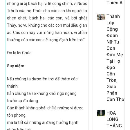
Thiên A
những ai bị bách hại vì lẽ công chính, vì Nước
Trời là của họ. Phúc cho các con khi người ta
Thành
ghen ghét, bách hại các con, và bởi ghét
Lập
Thầy, họ vu khống cho các con mọi điều gian
Cộng
ác. Các con hãy vui mừng hân hoan, vì phần
Đoàn
thưởng của các con sẽ trọng đại ở trên trời”.
Nữ Tu
Con
Ðó là lời Chúa.
Đức Mẹ
Tại Họ
Suy niệm:
Đạo
Cồn
Nếu chúng ta được lên trời để thăm các
Tròn,
thánh,
Giáo
Phận
hẳn chúng ta sẽ không khỏi ngỡ ngàng
Cần Thơ
trước sự đa dạng.
Các thánh không phải chỉ là những vị được
HOA
tôn phong,
LÒNG
mà là tất cả những ai đang hưởng hạnh
THÁNG
phúc trên trời.