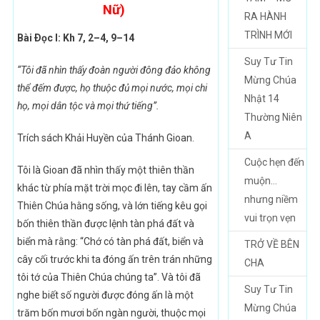
Nữ)
RA HÀNH
TRÌNH MỚI
Bài Ðọc I: Kh 7, 2–4, 9–14
Suy Tư Tin
“Tôi đã nhìn thấy đoàn người đông đảo không
Mừng Chúa
thể đếm được, họ thuộc đủ mọi nước, mọi chi
Nhật 14
họ, mọi dân tộc và mọi thứ tiếng”.
Thường Niên
A
Trích sách Khải Huyền của Thánh Gioan.
Cuộc hẹn đến
Tôi là Gioan đã nhìn thấy một thiên thần
muộn…
khác từ phía mặt trời mọc đi lên, tay cầm ấn
nhưng niềm
Thiên Chúa hằng sống, và lớn tiếng kêu gọi
vui trọn vẹn
bốn thiên thần được lệnh tàn phá đất và
biển mà rằng: “Chớ có tàn phá đất, biển và
TRỞ VỀ BÊN
cây cối trước khi ta đóng ấn trên trán những
CHA
tôi tớ của Thiên Chúa chúng ta”. Và tôi đã
Suy Tư Tin
nghe biết số người được đóng ấn là một
Mừng Chúa
trăm bốn mươi bốn ngàn người, thuộc mọi