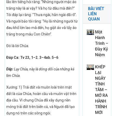
lão lên tiếng hỏi rằng: “Những người mặc áo
trắng này là ai vậy? Và họ từ đâu mà đến?”
BÀI VIẾT
LIÊN
Tôi đáp lại rằng: “Thưa ngài, hẳn ngài đã rõ”.
QUAN
Và người bảo tôi rằng: “Họ là những người từ
đau khổ lớn lao mà đến, họ giặt áo và tẩy áo
Một
trắng trong máu Con Chiên”.
Hành
Trình –
Ðó là lời Chúa.
Đầy Kỷ
Niệm
Ðáp Ca: Tv 23, 1–2. 3–4ab. 5–6
KHÉP
Ðáp:
Lạy Chúa, này là dòng dõi của những kẻ
LẠI
tìm Chúa.
NGÀY
TĨNH
Xướng: 1) Trái đất và muôn loài trên mặt
TÂM –
đất là của Chúa, hoàn cầu và muôn vật trên
MỞ RA
địa cầu. Vì chưng Chúa đã xây dựng nền
HÀNH
TRÌNH
móng trái đất trên biển cả, và Người đã tạo
MỚI
dựng nó trên các sông ngòi.