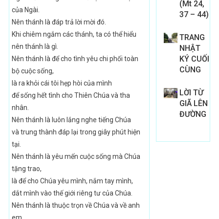
(Mt 24,
của Ngài.
37 – 44)
Nên thánh là đáp trả lời mời đó.
Khi chiêm ngắm các thánh, ta có thể hiểu
TRANG
nên thánh là gì.
NHẬT
KÝ CUỐI
Nên thánh là để cho tình yêu chi phối toàn
CÙNG
bộ cuộc sống,
là ra khỏi cái tôi hẹp hòi của mình
LỜI TỪ
để sống hết tình cho Thiên Chúa và tha
GIÃ LÊN
nhân.
ĐƯỜNG
Nên thánh là luôn lắng nghe tiếng Chúa
và trung thành đáp lại trong giây phút hiện
tại.
Nên thánh là yêu mến cuộc sống mà Chúa
tặng trao,
là để cho Chúa yêu mình, nắm tay mình,
dắt mình vào thế giới riêng tư của Chúa.
Nên thánh là thuộc trọn về Chúa và về anh
em,