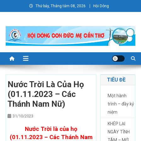
Skip
Thứ bảy, Tháng tám 08, 2026
Hội Dòng
to
content
TIÊU ĐỀ
Nước Trời Là Của Họ
(01.11.2023 – Các
Một hành
Thánh Nam Nữ)
trình – đầy kỷ
niệm
31/10/2023
KHÉP LẠI
Nước Trời là của họ
NGÀY TĨNH
(01.11.2023 – Các Thánh Nam
TÂM – MỞ