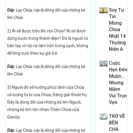
Suy Tư
Ðáp:
Lạy Chúa, này là dòng dõi của những kẻ
Tin
tìm Chúa.
Mừng
Chúa
2) Ai sẽ được trèo lên núi Chúa? Ai sẽ được
Nhật 14
dừng bước trong thánh điện? Ðó là người có
Thường
bàn tay vô tội và tâm hồn trong sạch, không
Niên A
để lòng xuôi theo sự giả trá.
Cuộc
Ðáp:
Lạy Chúa, này là dòng dõi của những kẻ
Hẹn Đến
tìm Chúa.
Muộn…
Nhưng
3) Người đó sẽ hưởng phúc lành của Chúa
Niềm
và lượng từ bi của Chúa, Ðấng giải thoát họ.
Vui Trọn
Vẹn
Ðấy là dòng dõi của những kẻ tìm Người,
những kẻ tìm tôn nhan Thiên Chúa của
TRỞ VỀ
Giacóp.
BÊN
CHA
Ðáp:
Lạy Chúa, này là dòng dõi của những kẻ