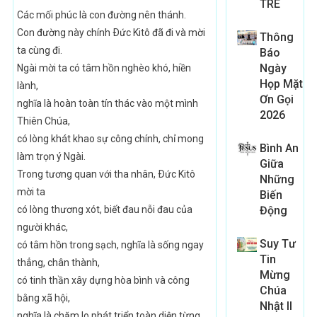
TRE
Các mối phúc là con đường nên thánh.
Con đường này chính Ðức Kitô đã đi và mời
Thông
ta cùng đi.
Báo
Ngày
Ngài mời ta có tâm hồn nghèo khó, hiền
Họp Mặt
lành,
Ơn Gọi
nghĩa là hoàn toàn tín thác vào một mình
2026
Thiên Chúa,
có lòng khát khao sự công chính, chỉ mong
Bình An
làm trọn ý Ngài.
Giữa
Trong tương quan với tha nhân, Ðức Kitô
Những
mời ta
Biến
có lòng thương xót, biết đau nỗi đau của
Động
người khác,
Suy Tư
có tâm hồn trong sạch, nghĩa là sống ngay
Tin
thẳng, chân thành,
Mừng
có tinh thần xây dựng hòa bình và công
Chúa
bằng xã hội,
Nhật II
nghĩa là chăm lo phát triển toàn diện từng