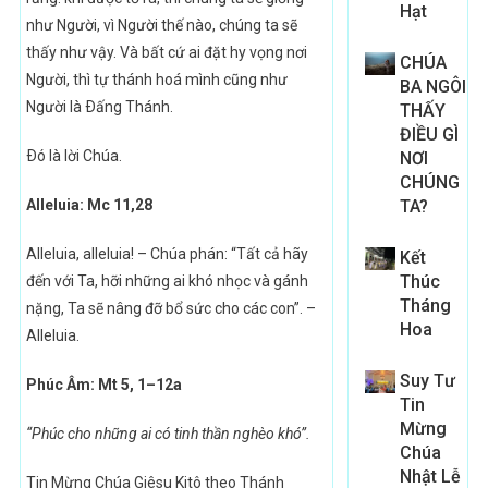
Hạt
như Người, vì Người thế nào, chúng ta sẽ
thấy như vậy. Và bất cứ ai đặt hy vọng nơi
CHÚA
Người, thì tự thánh hoá mình cũng như
BA NGÔI
Người là Ðấng Thánh.
THẤY
ĐIỀU GÌ
Ðó là lời Chúa.
NƠI
CHÚNG
Alleluia: Mc 11,28
TA?
Alleluia, alleluia! – Chúa phán: “Tất cả hãy
Kết
Thúc
đến với Ta, hỡi những ai khó nhọc và gánh
Tháng
nặng, Ta sẽ nâng đỡ bổ sức cho các con”. –
Hoa
Alleluia.
Suy Tư
Phúc Âm: Mt 5, 1–12a
Tin
Mừng
“Phúc cho những ai có tinh thần nghèo khó”.
Chúa
Nhật Lễ
Tin Mừng Chúa Giêsu Kitô theo Thánh