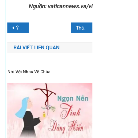
Nguồn:
vaticannews.va/vi
Điều
Ý cầu nguyện của ĐTC trong tháng 3: Cầu cho các vị tử đạo mới
Thánh Giá Trên Nóc Giáo Đường
hướng
BÀI VIẾT LIÊN QUAN
bài
viết
Nói Với Nhau Về Chúa