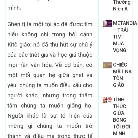
Thường
mình.
Niên A
METANOIA
Ghen tị là một tội ác đã được tìm
– TRÁI
hiểu không chỉ trong bối cảnh
TIM
MÙA
Kitô giáo: nó đã thu hút sự chú ý
VỌNG
của các triết gia và học giả thuộc
mọi nền văn hóa. Về cơ bản, có
CHIẾC
MẶT NẠ
một mối quan hệ giữa ghét và
TÔN
yêu: chúng ta muốn điều xấu cho
GIÁO
người khác, nhưng trong thâm
TỈNH
tâm chúng ta muốn giống họ.
THỨC
GIỮA
Người khác là sự tỏ hiện của
BÓNG
những gì chúng ta muốn trở
TỐI ĐỜI
MÌNH
thành và điều mà trong thực tế