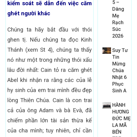
5 –
kiểm soát sẽ dẫn đến việc căm
Dâng
ghét người khác
Mẹ
Rạch
Chúng ta hãy bắt đầu với thói
Súc
2026
ghen tị. Nếu chúng ta đọc Kinh
Thánh (xem St 4), chúng ta thấy
Suy Tư
Tin
nó như một trong những thói xấu
Mừng
lâu đời nhất: Cain tỏ ra căm ghét
Chúa
Nhật 6
Abel khi nhận ra rằng các của lễ
Phục
hy sinh của em trai mình đều đẹp
Sinh A
lòng Thiên Chúa. Cain là con trai
HÀNH
cả của ông Adam và bà Evà, đã
HƯƠNG
ĐỨC MẸ
chiếm phần lớn tài sản thừa kế
LA MÃ
của cha mình; tuy nhiên, chỉ cần
BẾN