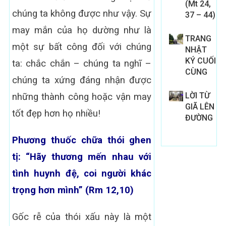
(Mt 24,
chúng ta không được như vậy. Sự
37 – 44)
may mắn của họ dường như là
TRANG
một sự bất công đối với chúng
NHẬT
KÝ CUỐI
ta: chắc chắn – chúng ta nghĩ –
CÙNG
chúng ta xứng đáng nhận được
LỜI TỪ
những thành công hoặc vận may
GIÃ LÊN
tốt đẹp hơn họ nhiều!
ĐƯỜNG
Phương thuốc chữa thói ghen
tị: “Hãy thương mến nhau với
tình huynh đệ, coi người khác
trọng hơn mình” (Rm 12,10)
Gốc rễ của thói xấu này là một