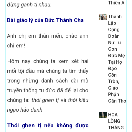
Thiên A
đừng ganh tị nhau.
Thành
Bài giáo lý của Đức Thánh Cha
Lập
Cộng
Anh chị em thân mến, chào anh
Đoàn
Nữ Tu
chị em!
Con
Đức Mẹ
Hôm nay chúng ta xem xét hai
Tại Họ
Đạo
mối tội đầu mà chúng ta tìm thấy
Cồn
trong những danh sách dài mà
Tròn,
Giáo
truyền thống tu đức đã để lại cho
Phận
chúng ta:
thói ghen tị
và
thói kiêu
Cần Thơ
ngạo
háo danh
.
HOA
LÒNG
Thói ghen tị nếu không được
THÁNG