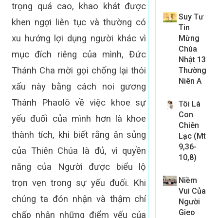
trọng quá cao, khao khát được
Suy Tư
khen ngợi liên tục và thường có
Tin
xu hướng lợi dụng người khác vì
Mừng
Chúa
mục đích riêng của mình, Đức
Nhật 13
Thánh Cha mời gọi chống lại thói
Thường
Niên A
xấu này bằng cách noi gương
Thánh Phaolô về việc khoe sự
Tôi Là
Con
yếu đuối của mình hơn là khoe
Chiên
thành tích, khi biết rằng ân sủng
Lạc (Mt
9,36-
của Thiên Chúa là đủ, vì quyền
10,8)
năng của Người được biểu lộ
Niềm
trọn vẹn trong sự yếu đuối. Khi
Vui Của
chúng ta đón nhận và thậm chí
Người
Gieo
chấp nhận những điểm yếu của