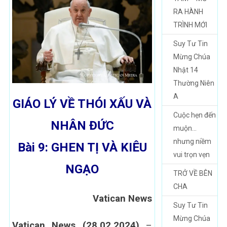
RA HÀNH
TRÌNH MỚI
Suy Tư Tin
Mừng Chúa
Nhật 14
Thường Niên
A
GIÁO LÝ VỀ THÓI XẤU VÀ
Cuộc hẹn đến
NHÂN ĐỨC
muộn…
nhưng niềm
Bài 9: GHEN TỊ VÀ KIÊU
vui trọn vẹn
NGẠO
TRỞ VỀ BÊN
CHA
Vatican News
Suy Tư Tin
Mừng Chúa
Vatican News (28.02.2024)
–