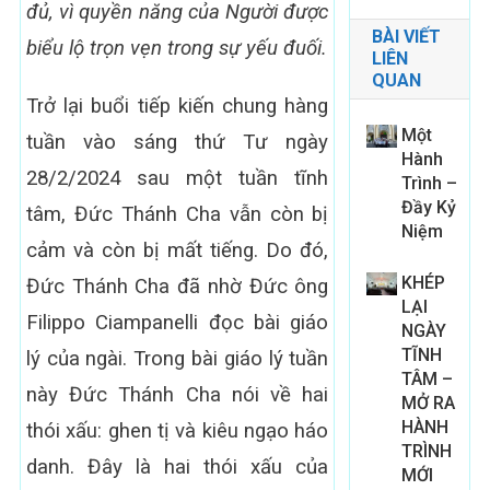
đủ, vì quyền năng của Người được
BÀI VIẾT
biểu lộ trọn vẹn trong sự yếu đuối.
LIÊN
QUAN
Trở lại buổi tiếp kiến chung hàng
Một
tuần vào sáng thứ Tư ngày
Hành
28/2/2024 sau một tuần tĩnh
Trình –
Đầy Kỷ
tâm, Đức Thánh Cha vẫn còn bị
Niệm
cảm và còn bị mất tiếng. Do đó,
KHÉP
Đức Thánh Cha đã nhờ Đức ông
LẠI
Filippo Ciampanelli đọc bài giáo
NGÀY
TĨNH
lý của ngài. Trong bài giáo lý tuần
TÂM –
này Đức Thánh Cha nói về hai
MỞ RA
HÀNH
thói xấu: ghen tị và kiêu ngạo háo
TRÌNH
danh. Đây là hai thói xấu của
MỚI