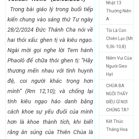
Nhật 13
Trong bài giáo lý trong buổi tiếp
Thường Niên
kiến chung vào sáng thứ Tư ngày
A
28/2/2024 Đức Thánh Cha nói về
Tôi Là Con
Chiên Lạc (Mt
hai thói xấu: ghen tị và kiêu ngạo.
9,36-10,8)
Ngài mời gọi nghe lời Tem hánh
Niềm Vui Của
Phaolô để chữa thói ghen tị: “Hãy
Người Gieo
thương mến nhau với tình huynh
Hạt
đệ, coi người khác trọng hơn
CHÚA BA
mình” (Rm 12,10); và chống lại
NGÔI THẤY
tính kiêu ngạo háo danh bằng
ĐIỀU GÌ NƠI
CHÚNG TA?
cách khoe sự yếu đuối của mình
hơn là khoe thành tích, khi biết
Kết Thúc
Tháng Hoa
rằng ân sủng của Thiên Chúa là