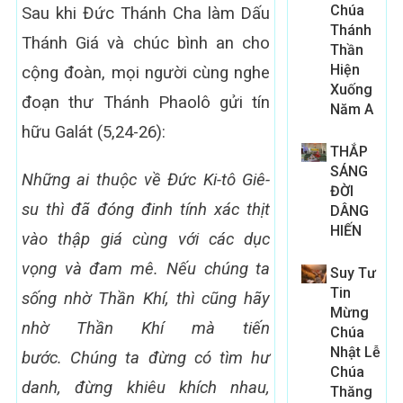
Chúa
Sau khi Đức Thánh Cha làm Dấu
Thánh
Thánh Giá và chúc bình an cho
Thần
Hiện
cộng đoàn, mọi người cùng nghe
Xuống
đoạn thư Thánh Phaolô gửi tín
Năm A
hữu Galát (5,24-26):
THẮP
SÁNG
Những ai thuộc về Đức Ki-tô Giê-
ĐỜI
su thì đã đóng đinh tính xác thịt
DÂNG
HIẾN
vào thập giá cùng với các dục
vọng và đam mê. Nếu chúng ta
Suy Tư
Tin
sống nhờ Thần Khí, thì cũng hãy
Mừng
nhờ Thần Khí mà tiến
Chúa
Nhật Lễ
bước. Chúng ta đừng có tìm hư
Chúa
danh, đừng khiêu khích nhau,
Thăng