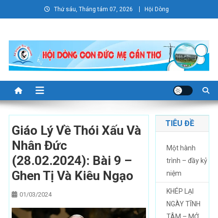
Skip
Thứ sáu, Tháng tám 07, 2026
Hội Dòng
to
content
TIÊU ĐỀ
Giáo Lý Về Thói Xấu Và
Nhân Đức
Một hành
(28.02.2024): Bài 9 –
trình – đầy kỷ
Ghen Tị Và Kiêu Ngạo
niệm
KHÉP LẠI
01/03/2024
NGÀY TĨNH
TÂM – MỞ