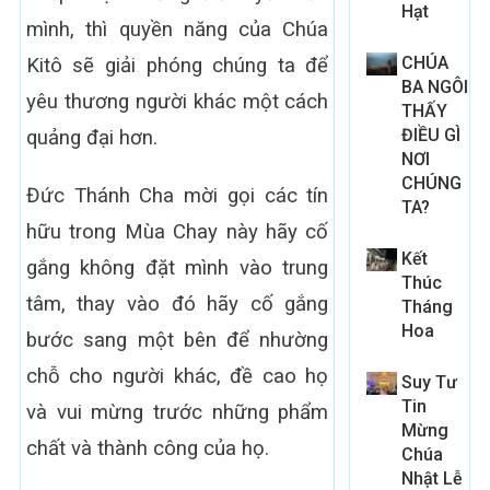
Hạt
mình, thì quyền năng của Chúa
CHÚA
Kitô sẽ giải phóng chúng ta để
BA NGÔI
yêu thương người khác một cách
THẤY
ĐIỀU GÌ
quảng đại hơn.
NƠI
CHÚNG
Đức Thánh Cha mời gọi các tín
TA?
hữu trong Mùa Chay này hãy cố
Kết
gắng không đặt mình vào trung
Thúc
tâm, thay vào đó hãy cố gắng
Tháng
Hoa
bước sang một bên để nhường
chỗ cho người khác, đề cao họ
Suy Tư
Tin
và vui mừng trước những phẩm
Mừng
chất và thành công của họ.
Chúa
Nhật Lễ