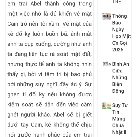
TRE
em trai Abel thành công trong
một việc nhỏ là đủ khiến vẻ mặt
Thông
Báo
Cain trở nên tối xầm. Vẻ mặt của
Ngày
kẻ đố kỵ luôn buồn bã: ánh mắt
Họp Mặt
Ơn Gọi
anh ta cụp xuống, dường như anh
2026
ta đang liên tục rà soát mặt đất,
nhưng thực tế anh ta không nhìn
Bình An
Giữa
thấy gì, bởi vì tâm trí bị bao phủ
Những
bởi những suy nghĩ đầy ác ý. Sự
Biến
Động
ghen tị đố kỵ nếu không được
kiểm soát sẽ dẫn đến việc căm
Suy Tư
Tin
ghét người khác. Abel sẽ bị giết
Mừng
dưới tay Cain, kẻ không thể chịu
Chúa
Nhật II
nổi trước hạnh phúc của em trai