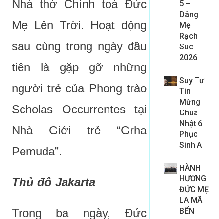
Nhà thờ Chính toà Đức
5 –
Dâng
Mẹ Lên Trời. Hoạt động
Mẹ
Rạch
sau cùng trong ngày đầu
Súc
2026
tiên là gặp gỡ những
Suy Tư
người trẻ của Phong trào
Tin
Mừng
Scholas Occurrentes tại
Chúa
Nhật 6
Nhà Giới trẻ “Grha
Phục
Sinh A
Pemuda”.
HÀNH
HƯƠNG
Thủ đô Jakarta
ĐỨC MẸ
LA MÃ
Trong ba ngày, Đức
BẾN