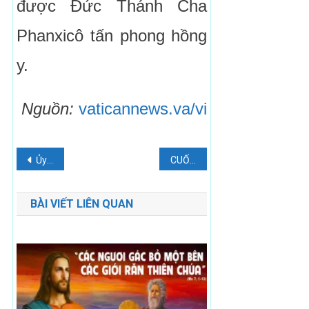
được Đức Thánh Cha
Phanxicô tấn phong hồng
y.
Nguồn:
vaticannews.va/vi
Điều
Ủy Ban Phụng Tự Trả Lời Về Sách Lễ Rôma
CUỐN SÁCH MỘT CHỮ
hướng
BÀI VIẾT LIÊN QUAN
bài
viết