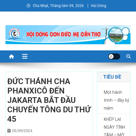
Skip
Chủ Nhật, Tháng tám 09, 2026
Hội Dòng
to
content
TIÊU ĐỀ
ĐỨC THÁNH CHA
PHANXICÔ ĐẾN
Một hành
JAKARTA BẮT ĐẦU
trình – đầy kỷ
CHUYẾN TÔNG DU THỨ
niệm
45
KHÉP LẠI
NGÀY TĨNH
03/09/2024
TÂM – MỞ