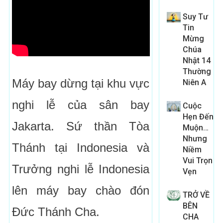
Suy Tư
Tin
Mừng
Chúa
Nhật 14
Thường
Máy bay dừng tại khu vực
Niên A
nghi lễ của sân bay
Cuộc
Hẹn Đến
Jakarta. Sứ thần Tòa
Muộn…
Nhưng
Thánh tại Indonesia và
Niềm
Vui Trọn
Trưởng nghi lễ Indonesia
Vẹn
lên máy bay chào đón
TRỞ VỀ
BÊN
Đức Thánh Cha.
CHA