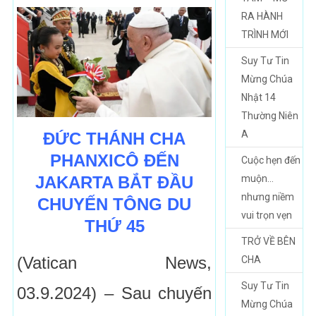
RA HÀNH
TRÌNH MỚI
Suy Tư Tin
Mừng Chúa
Nhật 14
Thường Niên
A
ĐỨC THÁNH CHA
PHANXICÔ ĐẾN
Cuộc hẹn đến
JAKARTA BẮT ĐẦU
muộn…
nhưng niềm
CHUYẾN TÔNG DU
vui trọn vẹn
THỨ 45
TRỞ VỀ BÊN
(Vatican News,
CHA
Suy Tư Tin
03.9.2024) – Sau chuyến
Mừng Chúa