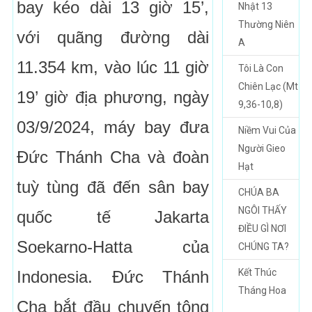
bay kéo dài 13 giờ 15’,
Nhật 13
Thường Niên
với quãng đường dài
A
11.354 km, vào lúc 11 giờ
Tôi Là Con
Chiên Lạc (Mt
19’ giờ địa phương, ngày
9,36-10,8)
03/9/2024, máy bay đưa
Niềm Vui Của
Người Gieo
Đức Thánh Cha và đoàn
Hạt
tuỳ tùng đã đến sân bay
CHÚA BA
NGÔI THẤY
quốc tế Jakarta
ĐIỀU GÌ NƠI
Soekarno-Hatta của
CHÚNG TA?
Kết Thúc
Indonesia. Đức Thánh
Tháng Hoa
Cha bắt đầu chuyến tông