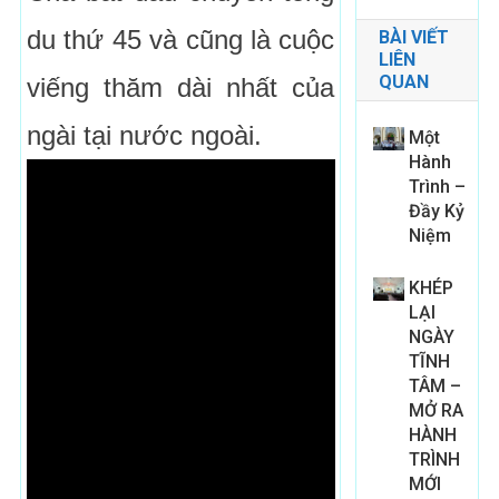
du thứ 45 và cũng là cuộc
BÀI VIẾT
LIÊN
QUAN
viếng thăm dài nhất của
ngài tại nước ngoài.
Một
Hành
Trình –
Đầy Kỷ
Niệm
KHÉP
LẠI
NGÀY
TĨNH
TÂM –
MỞ RA
HÀNH
TRÌNH
MỚI