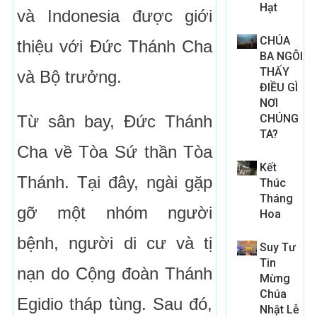
Hạt
và Indonesia được giới
CHÚA
thiệu với Đức Thánh Cha
BA NGÔI
THẤY
và Bộ trưởng.
ĐIỀU GÌ
NƠI
Từ sân bay, Đức Thánh
CHÚNG
TA?
Cha về Tòa Sứ thần Tòa
Kết
Thánh. Tại đây, ngài gặp
Thúc
Tháng
gỡ một nhóm người
Hoa
bệnh, người di cư và tị
Suy Tư
Tin
nạn do Cộng đoàn Thánh
Mừng
Chúa
Egidio tháp tùng. Sau đó,
Nhật Lễ