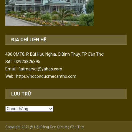
ĐỊA CHỈ LIÊN HỆ
480 CMT8, P. Bùi Hữu Nghĩa, Q.Bình Thủy, TP Cần Thơ
Sđt : 02923826395
Email : fiatmaryct@yahoo.com
Web :
https://hdconducmecantho.com
LƯU TRỮ
Lưu
Trữ
Copyright 2021@ Hội Dòng Con Đức Mẹ Cần Thơ