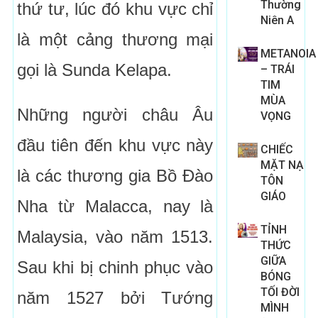
Thường
thứ tư, lúc đó khu vực chỉ
Niên A
là một cảng thương mại
METANOIA
gọi là Sunda Kelapa.
– TRÁI
TIM
MÙA
Những người châu Âu
VỌNG
đầu tiên đến khu vực này
CHIẾC
MẶT NẠ
là các thương gia Bồ Đào
TÔN
GIÁO
Nha từ Malacca, nay là
TỈNH
Malaysia, vào năm 1513.
THỨC
GIỮA
Sau khi bị chinh phục vào
BÓNG
TỐI ĐỜI
năm 1527 bởi Tướng
MÌNH