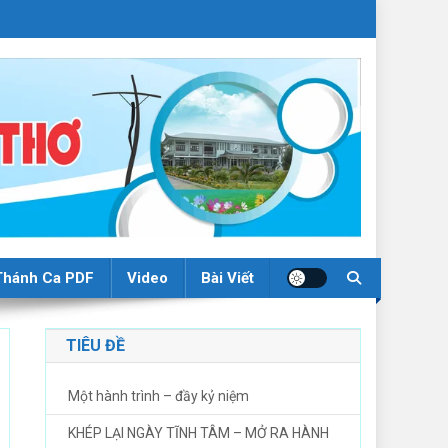
Thánh Ca PDF
Video
Bài Viết
TIÊU ĐỀ
Một hành trình – đầy kỷ niệm
KHÉP LẠI NGÀY TĨNH TÂM – MỞ RA HÀNH