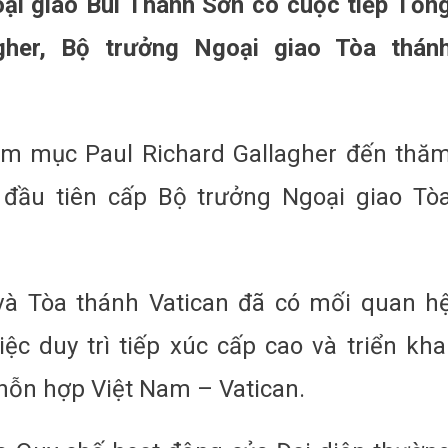
ại giao Bùi Thanh Sơn có cuộc tiếp Tổn
gher, Bộ trưởng Ngoại giao Tòa thán
ám mục Paul Richard Gallagher đến thă
đầu tiên cấp Bộ trưởng Ngoại giao Tò
 và Tòa thánh Vatican đã có mối quan h
iệc duy trì tiếp xúc cấp cao và triển kha
hỗn hợp Việt Nam – Vatican.