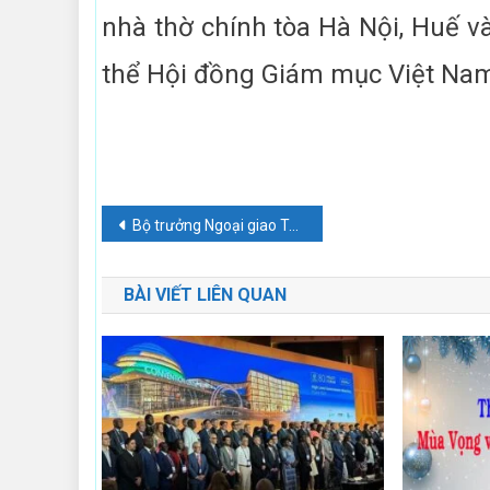
nhà thờ chính tòa Hà Nội, Huế 
thể Hội đồng Giám mục Việt Nam
Điều
Bộ trưởng Ngoại giao Tòa Thánh Vatican thăm Trung tâm quốc tế – Bệnh viện Nhi Trung ương tại Hà Nội
hướng
BÀI VIẾT LIÊN QUAN
bài
viết