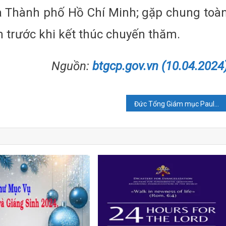
và Thành phố Hồ Chí Minh; gặp chung toà
 trước khi kết thúc chuyến thăm.
Nguồn:
btgcp.gov.vn (10.04.2024
Đức Tổng Giám mục Paul Richard Gallagher và phái đoàn Ngoại giao Tòa Thánh đến Tổng Giáo phận Huế