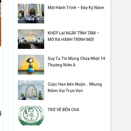
Một Hành Trình – Đầy Kỷ Niệm
KHÉP LẠI NGÀY TĨNH TÂM –
MỞ RA HÀNH TRÌNH MỚI
Suy Tư Tin Mừng Chúa Nhật 14
Thường Niên A
Cuộc Hẹn Đến Muộn… Nhưng
Niềm Vui Trọn Vẹn
TRỞ VỀ BÊN CHA
ê