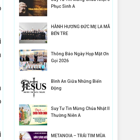
Phục Sinh A
ó
HÀNH HƯƠNG ĐỨC MẸ LA MÃ
BẾN TRE
i
n
Thông Báo Ngày Họp Mặt Ơn
Gọi 2026
Bình An Giữa Những Biến
n
Động
o
Suy Tư Tin Mừng Chúa Nhật II
Thường Niên A
i
METANOIA – TRÁI TIM MÙA