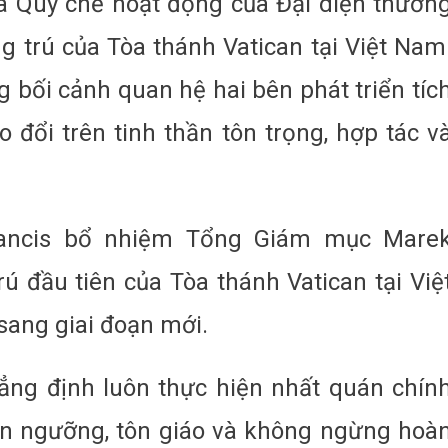
a Quy chế hoạt động của Đại diện thườn
g trú của Tòa thánh Vatican tại Việt Nam
g bối cảnh quan hệ hai bên phát triển tíc
ao đổi trên tinh thần tôn trọng, hợp tác v
rancis bổ nhiệm Tổng Giám mục Mare
ú đầu tiên của Tòa thánh Vatican tại Việ
sang giai đoạn mới.
ng định luôn thực hiện nhất quán chín
tín ngưỡng, tôn giáo và không ngừng hoà