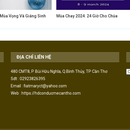
Mùa Vọng Và Giáng Sinh
Mùa Chay 2024: 24 Giờ Cho Chúa
ĐỊA CHỈ LIÊN HỆ
L
480 CMT8, P. Bùi Hữu Nghĩa, Q.Bình Thủy, TP Cần Thơ
T
Sđt : 02923826395
Email : fiatmaryct@yahoo.com
Web :
https://hdconducmecantho.com