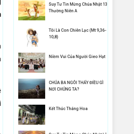
g
Suy Tư Tin Mừng Chúa Nhật 13
Thường Niên A
h
Tôi Là Con Chiên Lạc (Mt 9,36-
10,8)
m
Niềm Vui Của Người Gieo Hạt
a
CHÚA BA NGÔI THẤY ĐIỀU GÌ
ệ
NƠI CHÚNG TA?
i
Kết Thúc Tháng Hoa