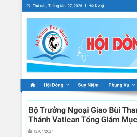
Skip
Hội Dòng
Thứ sáu, Tháng tám 07, 2026
to
content
Hội Dòng
Suy Niệm
Phụng Vụ
Bộ Trưởng Ngoại Giao Bùi Tha
Thánh Vatican Tổng Giám Mục 
12/04/2024