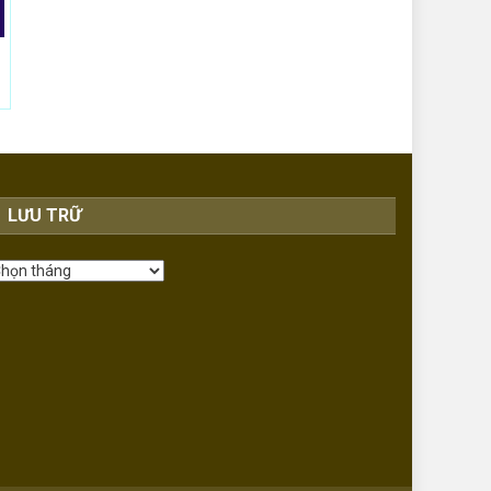
LƯU TRỮ
ưu
rữ