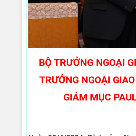
BỘ TRƯỞNG NGOẠI GI
TRƯỞNG NGOẠI GIAO
GIÁM MỤC
PAU