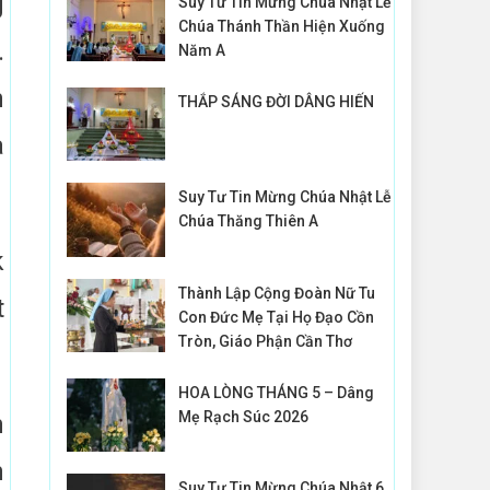
g
Suy Tư Tin Mừng Chúa Nhật Lễ
Chúa Thánh Thần Hiện Xuống
.
Năm A
h
THẮP SÁNG ĐỜI DÂNG HIẾN
à
Suy Tư Tin Mừng Chúa Nhật Lễ
Chúa Thăng Thiên A
k
Thành Lập Cộng Đoàn Nữ Tu
t
Con Đức Mẹ Tại Họ Đạo Cồn
Tròn, Giáo Phận Cần Thơ
HOA LÒNG THÁNG 5 – Dâng
Mẹ Rạch Súc 2026
h
n
Suy Tư Tin Mừng Chúa Nhật 6