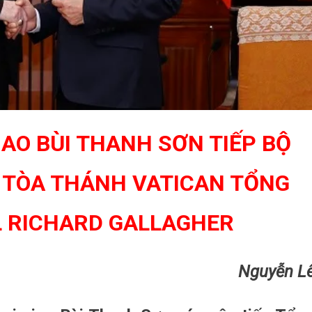
AO BÙI THANH SƠN TIẾP BỘ
 TÒA THÁNH VATICAN TỔNG
L RICHARD GALLAGHER
Nguyễn L