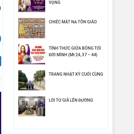
VỌNG
n
CHIẾC MẶT NẠ TÔN GIÁO
)
TỈNH THỨC GIỮA BÓNG TỐI
ĐỜI MÌNH (Mt 24, 37 – 44)
TRANG NHẬT KÝ CUỐI CÙNG
LỜI TỪ GIÃ LÊN ĐƯỜNG