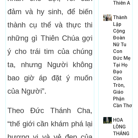
Thiên A
đảm và hy sinh, để biến
Thành
thành cụ thể và thực thi
Lập
Cộng
những gì Thiên Chúa gợi
Đoàn
Nữ Tu
ý cho trái tim của chúng
Con
Đức Mẹ
ta, nhưng Người không
Tại Họ
Đạo
bao giờ áp đặt ý muốn
Cồn
Tròn,
của Người”.
Giáo
Phận
Cần Thơ
Theo Đức Thánh Cha,
HOA
“thế giới cần khám phá lại
LÒNG
THÁNG
hương vị và vẻ đẹp của