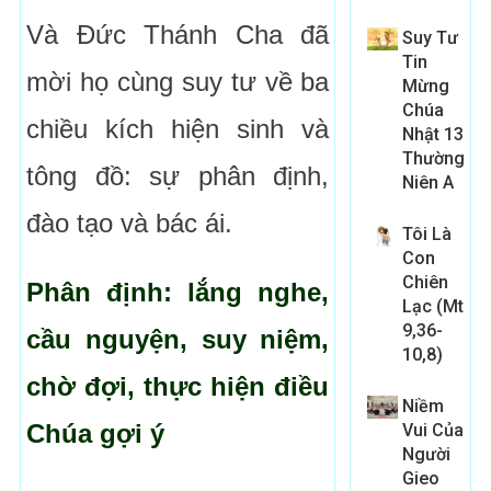
Và Đức Thánh Cha đã
Suy Tư
Tin
mời họ cùng suy tư về ba
Mừng
Chúa
chiều kích hiện sinh và
Nhật 13
Thường
tông đồ: sự phân định,
Niên A
đào tạo và bác ái.
Tôi Là
Con
Chiên
Phân định: lắng nghe,
Lạc (Mt
9,36-
cầu nguyện, suy niệm,
10,8)
chờ đợi, thực hiện điều
Niềm
Chúa gợi ý
Vui Của
Người
Gieo