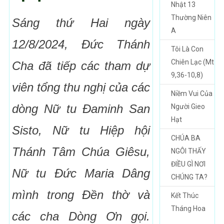
Nhật 13
Thường Niên
Sáng thứ Hai ngày
A
12/8/2024, Đức Thánh
Tôi Là Con
Chiên Lạc (Mt
Cha đã tiếp các tham dự
9,36-10,8)
viên tổng thu nghị của các
Niềm Vui Của
dòng Nữ tu Đaminh San
Người Gieo
Hạt
Sisto, Nữ tu Hiệp hội
CHÚA BA
Thánh Tâm Chúa Giêsu,
NGÔI THẤY
ĐIỀU GÌ NƠI
Nữ tu Đức Maria Dâng
CHÚNG TA?
mình trong Đền thờ và
Kết Thúc
Tháng Hoa
các cha Dòng Ơn gọi.