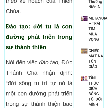
theo kế hoạch của Thiên
Thường
Niên A
Chúa.
METANOIA
– TRÁI
Đào tạo: đời tu là con
TIM
MÙA
đường phát triển trong
VỌNG
sự thánh thiện
CHIẾC
MẶT NẠ
Nói đến việc
đào tạo,
Đức
TÔN
GIÁO
Thánh Cha nhận định:
TỈNH
“đời sống tu trì tự nó là
THỨC
GIỮA
một con đường phát triển
BÓNG
TỐI ĐỜI
trong sự thánh thiện bao
MÌNH