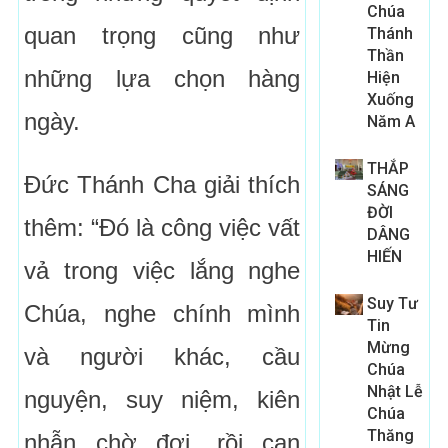
Chúa
quan trọng cũng như
Thánh
Thần
những lựa chọn hàng
Hiện
Xuống
ngày.
Năm A
THẮP
Đức Thánh Cha giải thích
SÁNG
ĐỜI
thêm: “Đó là công việc vất
DÂNG
HIẾN
vả trong việc lắng nghe
Suy Tư
Chúa, nghe chính mình
Tin
Mừng
và người khác, cầu
Chúa
Nhật Lễ
nguyện, suy niệm, kiên
Chúa
Thăng
nhẫn chờ đợi, rồi can