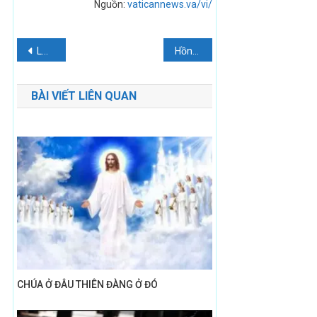
Nguồn:
vaticannews.va/vi/
Điều
LÀM THẾ NÀO ĐÁNH THỨC ƠN GỌI TU TRÌ TRONG CÁC GIA ĐÌNH?
Hồng ân Thánh Thể – Suy Niệm CN XX TN B
hướng
BÀI VIẾT LIÊN QUAN
bài
viết
CHÚA Ở ĐÂU THIÊN ĐÀNG Ở ĐÓ