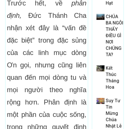
Trước hết, về
phân
Hạt
định,
Đức Thánh Cha
CHÚA
BA NGÔI
nhận xét đây là “vấn đề
THẤY
ĐIỀU GÌ
đặc biệt” trong đặc sủng
NƠI
CHÚNG
của các linh mục dòng
TA?
Ơn gọi, nhưng cũng liên
Kết
Thúc
quan đến mọi dòng tu và
Tháng
Hoa
mọi người theo nghĩa
Suy Tư
rộng hơn. Phân định là
Tin
một phần của cuộc sống,
Mừng
Chúa
trong những quyết định
Nhật Lễ