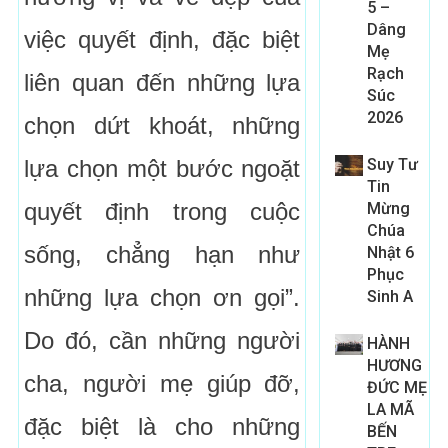
5 –
Dâng
việc quyết định, đặc biệt
Mẹ
Rạch
liên quan đến những lựa
Súc
2026
chọn dứt khoát, những
lựa chọn một bước ngoặt
Suy Tư
Tin
quyết định trong cuộc
Mừng
Chúa
sống, chẳng hạn như
Nhật 6
Phục
những lựa chọn ơn gọi”.
Sinh A
Do đó, cần những người
HÀNH
HƯƠNG
cha, người mẹ giúp đỡ,
ĐỨC MẸ
LA MÃ
đặc biệt là cho những
BẾN