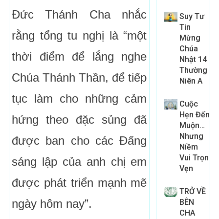
Đức Thánh Cha nhắc
Suy Tư
Tin
rằng tổng tu nghị là “một
Mừng
Chúa
thời điểm để lắng nghe
Nhật 14
Thường
Chúa Thánh Thần, để tiếp
Niên A
tục làm cho những cảm
Cuộc
Hẹn Đến
hứng theo đặc sủng đã
Muộn…
Nhưng
được ban cho các Đấng
Niềm
Vui Trọn
sáng lập của anh chị em
Vẹn
được phát triển mạnh mẽ
TRỞ VỀ
ngày hôm nay”.
BÊN
CHA