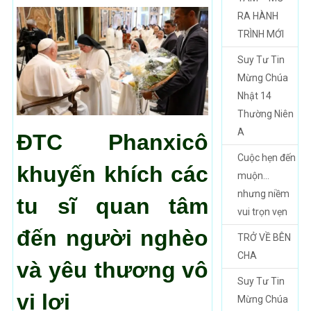
RA HÀNH
TRÌNH MỚI
Suy Tư Tin
Mừng Chúa
Nhật 14
Thường Niên
A
ĐTC Phanxicô
Cuộc hẹn đến
khuyến khích các
muộn…
nhưng niềm
tu sĩ quan tâm
vui trọn vẹn
đến người nghèo
TRỞ VỀ BÊN
CHA
và yêu thương vô
Suy Tư Tin
vị lợi
Mừng Chúa