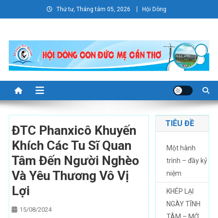
Skip
Thứ tư, Tháng tám 05, 2026
Hội Dòng
to
content
TIÊU ĐỀ
ĐTC Phanxicô Khuyến
Khích Các Tu Sĩ Quan
Một hành
Tâm Đến Người Nghèo
trình – đầy kỷ
Và Yêu Thương Vô Vị
niệm
Lợi
KHÉP LẠI
NGÀY TĨNH
15/08/2024
TÂM – MỞ