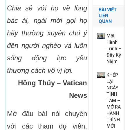
Chia sẻ với họ về lòng
BÀI VIẾT
LIÊN
bác ái, ngài mời gọi họ
QUAN
hãy thường xuyên chú ý
Một
Hành
đến người nghèo và luôn
Trình –
Đầy Kỷ
sống động lực yêu
Niệm
thương cách vô vị lợi.
KHÉP
LẠI
Hồng Thủy – Vatican
NGÀY
News
TĨNH
TÂM –
MỞ RA
Mở đầu bài nói chuyện
HÀNH
TRÌNH
với các tham dự viên,
MỚI