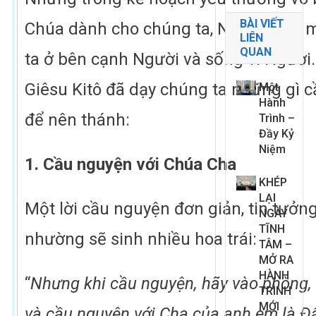
BÀI VIẾT
Chúa dành cho chúng ta, Người luôn
LIÊN
QUAN
ta ở bên cạnh Người và sống vì Người.
Giêsu Kitô đã dạy chúng ta những gì c
Một
Hành
để nên thánh:
Trình –
Đầy Kỷ
Niệm
1. Cầu nguyện với Chúa Cha
KHÉP
LẠI
Một lời cầu nguyện đơn giản, tin tưởn
NGÀY
TĨNH
nhường sẽ sinh nhiều hoa trái:
TÂM –
MỞ RA
HÀNH
“
Nhưng khi cầu nguyện, hãy vào phòng, 
TRÌNH
MỚI
và cầu nguyện với Cha của anh em là Đ