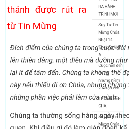
thánh được rút ra
RA HÀNH
TRÌNH MỚI
từ Tin Mừng
Suy Tư Tin
Mừng Chúa
Nhật 14
Đích điểm của chúng ta trong cuộc đời 
Thường Niên
A
lên thiên đàng, một điều mà dường như
Cuộc hẹn đến
lại ít để tâm đến. Chúng ta không thể đ
muộn…
nhưng niềm
này nếu thiếu đi ơn Chúa, nhưng chúng 
vui trọn vẹn
những phần việc phải làm của mình.
TRỞ VỀ BÊN
CHA
Chúng ta thường sống hàng ngày theo
Suy Tư Tin
Mừng Chúa
quen. Khi điều gì đó làm gián đoạn kế