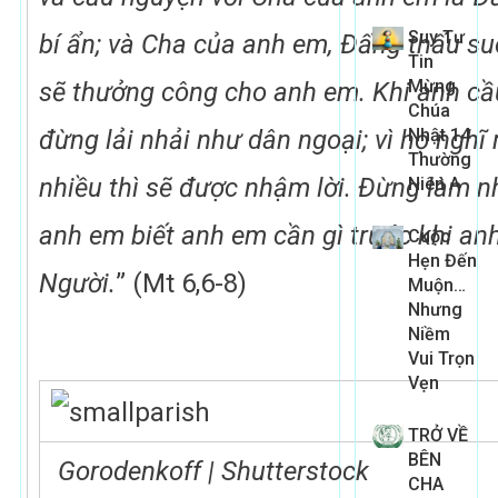
Suy Tư
bí ẩn; và Cha của anh em, Đấng thấu suố
Tin
Mừng
sẽ thưởng công cho anh em. Khi anh cầ
Chúa
đừng lải nhải như dân ngoại; vì họ nghĩ 
Nhật 14
Thường
nhiều thì sẽ được nhậm lời. Đừng làm n
Niên A
anh em biết anh em cần gì trước khi an
Cuộc
Hẹn Đến
Người.
” (Mt 6,6-8)
Muộn…
Nhưng
Niềm
Vui Trọn
Vẹn
TRỞ VỀ
BÊN
Gorodenkoff | Shutterstock
CHA