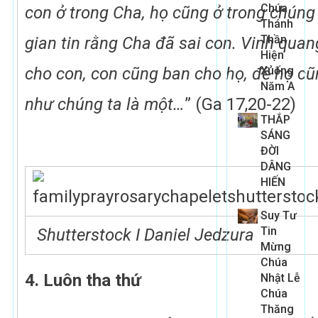
Chúa
con ở trong Cha, họ cũng ở trong chúng 
Thánh
Thần
gian tin rằng Cha đã sai con. Vinh qua
Hiện
cho con, con cũng ban cho họ, để họ c
Xuống
Năm A
như chúng ta là một…
” (Ga 17,20-22)
THẮP
SÁNG
ĐỜI
DÂNG
HIẾN
Suy Tư
Tin
Shutterstock I Daniel Jedzura
Mừng
Chúa
4. Luôn tha thứ
Nhật Lễ
Chúa
Thăng