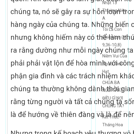
Nhật 13
chúng ta, nó sẽ gây ra sự hỗn loạn tro
Thường Niên
A
hàng ngày của chúng ta. Những biến 
Tôi Là Con
nhưng không hiếm này có thể làm chú
Chiên Lạc (Mt
9,36-10,8)
ra rằng dường như mỗi ngày chúng ta
Niềm Vui Của
phải phải vật lộn để hòa mình với công
Người Gieo
Hạt
phận gia đình và các trách nhiệm khác
CHÚA BA
chúng ta thường không dành thời gian
NGÔI THẤY
ĐIỀU GÌ NƠI
rằng từng người và tất cả chúng ta số
CHÚNG TA?
là để hướng về thiên đàng và là để nê
Kết Thúc
Tháng Hoa
Nhưng trong kế hoạch yêu thương vô