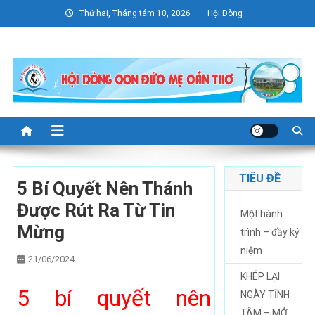
Skip
Thứ hai, Tháng tám 10, 2026
Hội Dòng
to
content
TIÊU ĐỀ
5 Bí Quyết Nên Thánh
Được Rút Ra Từ Tin
Một hành
Mừng
trình – đầy kỷ
niệm
21/06/2024
KHÉP LẠI
5 bí quyết nên
NGÀY TĨNH
TÂM – MỞ