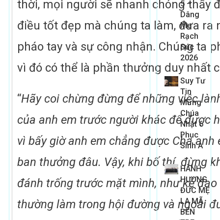
thời, mọi người sẽ nhanh chóng thấy
5 –
Dâng
điều tốt đẹp mà chúng ta làm, đưa ra
Mẹ
Rạch
pháo tay và sự công nhận. Chúng ta p
Súc
2026
vì đó có thể là phần thưởng duy nhất 
Suy Tư
Tin
“
Hãy coi chừng đừng để những việc làn
Mừng
Chúa
của anh em trước người khác để được h
Nhật 6
Phục
vì bấy giờ anh em chẳng được Cha anh e
Sinh A
ban thưởng đâu. Vậy, khi bố thí, đừng k
HÀNH
HƯƠNG
đánh trống trước mặt mình, như kẻ đạo
ĐỨC MẸ
LA MÃ
thường làm trong hội đường và ngoài đ
BẾN