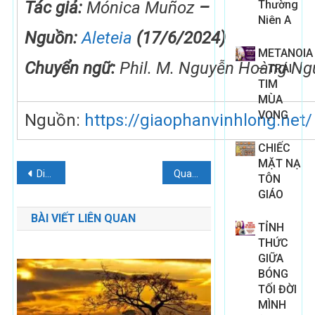
Tác giả:
Mónica Muñoz
–
Thường
Niên A
Nguồn:
Aleteia
(17/6/2024)
METANOIA
Chuyển ngữ:
Phil. M. Nguyễn Hoàng Ng
– TRÁI
TIM
MÙA
VỌNG
Nguồn:
https://giaophanvinhlong.net/
CHIẾC
MẶT NẠ
Điều
Diễn văn Đức Thánh Cha trong buổi tiếp các đại biểu của Liên đoàn Luther thế giới năm 2024
Quan niệm của thánh Augustinô về ý nghĩa thực sự của bình an
TÔN
GIÁO
hướng
BÀI VIẾT LIÊN QUAN
bài
TỈNH
THỨC
viết
GIỮA
BÓNG
TỐI ĐỜI
MÌNH