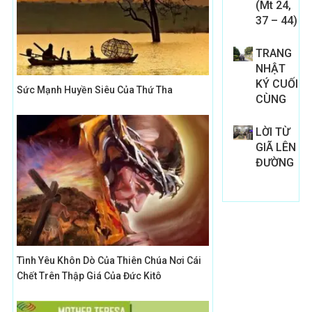
(Mt 24,
37 – 44)
TRANG
NHẬT
KÝ CUỐI
Sức Mạnh Huyền Siêu Của Thứ Tha
CÙNG
LỜI TỪ
GIÃ LÊN
ĐƯỜNG
Tình Yêu Khôn Dò Của Thiên Chúa Nơi Cái
Chết Trên Thập Giá Của Đức Kitô