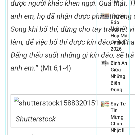
TRE
được người khác khen ngợi. Quả thật, T
anh em, họ đã nhận được phần thưởng c
Thông
Báo
Song khi bố thí, đừng cho tay trái biết v
Ngày
Họp Mặt
làm, để việc bố thí được kín đáo; và Ch
Ơn Gọi
2026
Đấng thấu suốt những gì kín đáo, sẽ tr
Bình An
anh em.
” (Mt 6,1-4)
Giữa
Những
Biến
Động
Suy Tư
Tin
Mừng
Shutterstock
Chúa
Nhật II