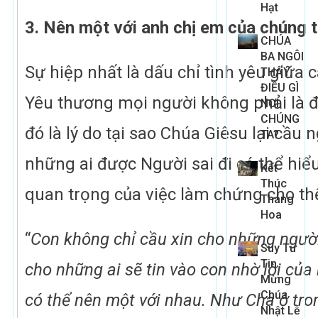
Hạt
3. Nên một với anh chị em của chúng 
CHÚA
BA NGÔI
Sự hiệp nhất là dấu chỉ tình yêu giữa c
THẤY
ĐIỀU GÌ
Yêu thương mọi người không phải là đ
NƠI
CHÚNG
đó là lý do tại sao Chúa Giêsu lại cầu
TA?
những ai được Người sai đi có thể hi
Kết
Thúc
quan trọng của việc làm chứng cho thế
Tháng
Hoa
“
Con không chỉ cầu xin cho những ngườ
Suy Tư
Tin
cho những ai sẽ tin vào con nhờ lời của 
Mừng
Chúa
có thể nên một với nhau. Như Cha ở tro
Nhật Lễ