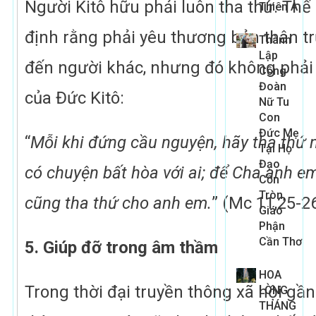
Người Kitô hữu phải luôn tha thứ. Thế
Thiên A
định rằng phải yêu thương bản thân tr
Thành
Lập
đến người khác, nhưng đó không phải l
Cộng
Đoàn
của Đức Kitô:
Nữ Tu
Con
Đức Mẹ
“
Mỗi khi đứng cầu nguyện, hãy tha thứ
Tại Họ
Đạo
có chuyện bất hòa với ai; để Cha anh em 
Cồn
Tròn,
cũng tha thứ cho anh em.
” (Mc 11,25-2
Giáo
Phận
Cần Thơ
5. Giúp đỡ trong âm thầm
HOA
Trong thời đại truyền thông xã hội gầ
LÒNG
THÁNG