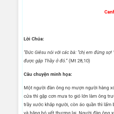
Can
Lời Chúa:
“Đức Giêsu nói với các bà: “chị em đừng sợ
được gặp Thầy ở đó.”
(Mt 28,10)
Câu chuyện minh họa:
Một người đàn ông nọ mượn người hàng xóm
cửa thì gặp cơn mưa to gió lớn làm ông tr
trầy xước khắp người, còn áo quần thì lấm 
và băng bó vết thương lại. Người đàn ông x