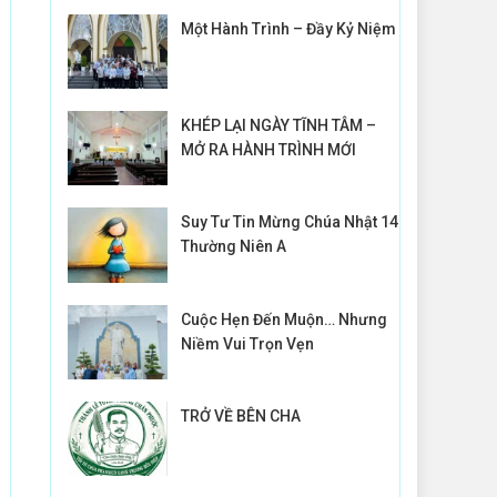
Một Hành Trình – Đầy Kỷ Niệm
KHÉP LẠI NGÀY TĨNH TÂM –
MỞ RA HÀNH TRÌNH MỚI
Suy Tư Tin Mừng Chúa Nhật 14
Thường Niên A
Cuộc Hẹn Đến Muộn… Nhưng
Niềm Vui Trọn Vẹn
TRỞ VỀ BÊN CHA