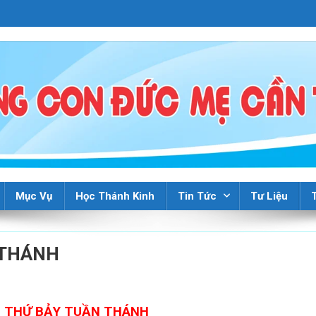
Mục Vụ
Học Thánh Kinh
Tin Tức
Tư Liệu
 THÁNH
 T
HỨ BẢY TUẦN THÁNH