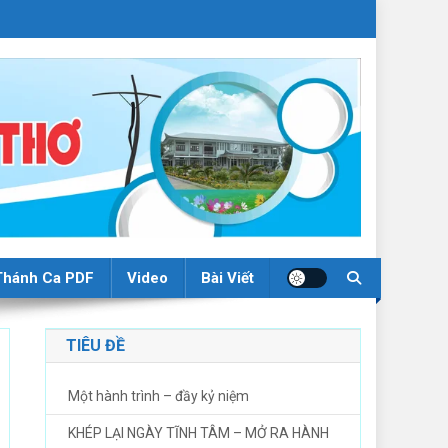
Thánh Ca PDF
Video
Bài Viết
TIÊU ĐỀ
Một hành trình – đầy kỷ niệm
KHÉP LẠI NGÀY TĨNH TÂM – MỞ RA HÀNH