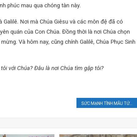
ạnh phúc mau qua chóng tàn này.
à Galilê. Nơi mà Chúa Giêsu và các môn đệ đã có
uyên quán của Con Chúa. Đồng thời là nơi Chúa chọn
n mừng. Và hôm nay, cũng chính Galilê, Chúa Phục Sinh
 tôi với Chúa? Đâu là nơi Chúa tìm gặp tôi?
SỨC MẠNH TÌNH MẪU TỬ.