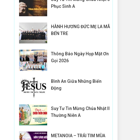
Phục Sinh A
HÀNH HƯƠNG ĐỨC MẸ LA MÃ
BẾN TRE
Thông Báo Ngày Họp Mặt Ơn
Gọi 2026
Bình An Giữa Những Biến
Động
Suy Tư Tin Mừng Chúa Nhật II
Thường Niên A
METANOIA – TRÁI TIM MÙA