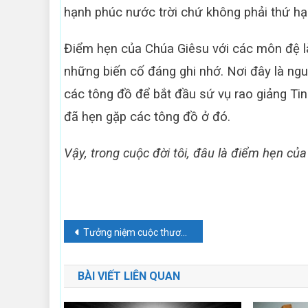
hạnh phúc nước trời chứ không phải thứ h
Điểm hẹn của Chúa Giêsu với các môn đệ l
những biến cố đáng ghi nhớ. Nơi đây là ng
các tông đồ để bắt đầu sứ vụ rao giảng Ti
đã hẹn gặp các tông đồ ở đó.
Vậy, trong cuộc đời tôi, đâu là điểm hẹn của
Điều
Tưởng niệm cuộc thương khó của Chúa.
hướng
BÀI VIẾT LIÊN QUAN
bài