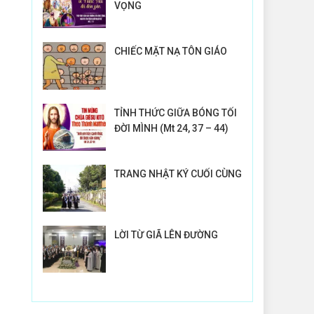
VỌNG
CHIẾC MẶT NẠ TÔN GIÁO
TỈNH THỨC GIỮA BÓNG TỐI
ĐỜI MÌNH (Mt 24, 37 – 44)
TRANG NHẬT KÝ CUỐI CÙNG
LỜI TỪ GIÃ LÊN ĐƯỜNG