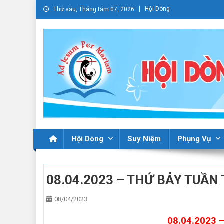
Skip
Hội Dòng
Thứ sáu, Tháng tám 07, 2026
to
content
Hội Dòng
Suy Niệm
Phụng Vụ
08.04.2023 – THỨ BẢY TUẦN
08/04/2023
08.04.2023 –