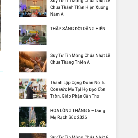
Suy Tư Tin Mừng Chúa Nhật Lễ
Chúa Thánh Thần Hiện Xuống
Năm A
THẮP SÁNG ĐỜI DÂNG HIẾN
Suy Tư Tin Mừng Chúa Nhật Lễ
Chúa Thăng Thiên A
Thành Lập Cộng Đoàn Nữ Tu
Con Đức Mẹ Tại Họ Đạo Cồn
Tròn, Giáo Phận Cần Thơ
HOA LÒNG THÁNG 5 – Dâng
Mẹ Rạch Súc 2026
Suy Tư Tin Mừng Chúa Nhật 6