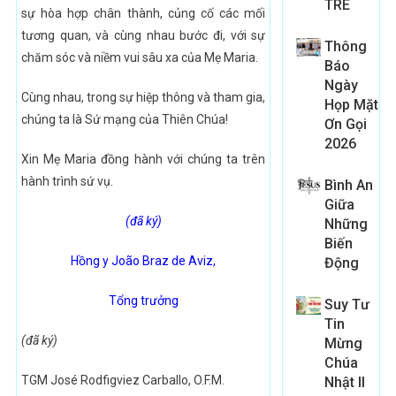
TRE
sự hòa hợp chân thành, củng cố các mối
tương quan, và cùng nhau bước đi, với sự
Thông
chăm sóc và niềm vui sâu xa của Mẹ Maria.
Báo
Ngày
Cùng nhau, trong sự hiệp thông và tham gia,
Họp Mặt
chúng ta là Sứ mạng của Thiên Chúa!
Ơn Gọi
2026
Xin Mẹ Maria đồng hành với chúng ta trên
hành trình sứ vụ.
Bình An
Giữa
(đã ký)
Những
Biến
Hồng y João Braz de Aviz,
Động
Tổng trưởng
Suy Tư
Tin
(đã ký)
Mừng
Chúa
TGM José Rodfigviez Carballo, O.F.M.
Nhật II