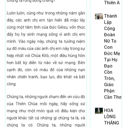
chúng ta rung động chăng?
Thiên A
Luôn luôn, cũng như trong những năm gần
Thành
đây, các anh chị em tận hiến đã mặc lấy
Lập
cùng một tâm tình của Đức Giêsu, vốn thúc
Cộng
đẩy họ hy sinh mạng sống vì anh chị em
Đoàn
Nữ Tu
mình. Vào ngày này, chúng ta tưởng niệm
Con
sự đổ máu của các anh chị em này trong sự
Đức Mẹ
hiệp nhất với Chúa Kitô, một điều hùng hồn
Tại Họ
hơn bất kỳ diễn từ nào về sứ mạng. Bên
Đạo
cạnh đó, còn có máu đổ của những nạn
Cồn
nhân chiến tranh, bạo lực, đói khát và bất
Tròn,
công.
Giáo
Phận
Chúng ta, những người chạm đến ơn cứu độ
Cần Thơ
của Thiên Chúa mỗi ngày, hãy sống sứ
HOA
mạng như một món quà vô điều kiện cho
LÒNG
người khác tất cả những gì chúng ta là, và
THÁNG
chúng ta có. Chúng ta, những người