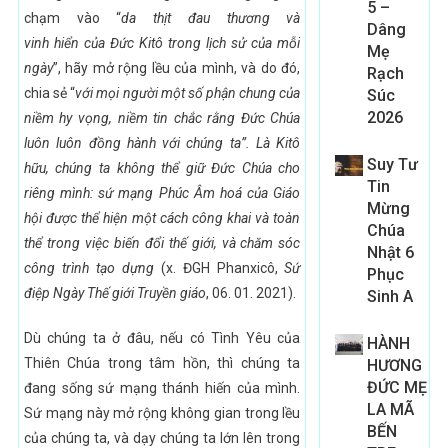
5 –
chạm vào “
da thịt đau thương
và
Dâng
vinh
hiển
của
Đức Kitô
trong lịch sử
của mỗi
Mẹ
ngày
”, hãy mở rộng lều của mình, và do đó,
Rạch
chia sẻ “
với mọi người một số phận chung của
Súc
2026
niềm hy vọng
,
niềm tin chắc rằng Đức Chúa
luôn luôn đồng hành với chúng ta”
. Là Kitô
Suy Tư
hữu, chúng ta không thể giữ Đức Chúa cho
Tin
riêng mình: sứ mạng
Phúc Âm hoá
của Giáo
Mừng
hội
được
thể hiện
một cách công khai và toàn
Chúa
thể
t
rong việc biến đổi thế giới, và chăm sóc
Nhật 6
công trình tạo dựng
(x. ĐGH Phanxicô,
Sứ
Phục
điệp Ngày Thế giới Truyền giáo
, 06. 01. 2021).
Sinh A
Dù chúng ta ở đâu, nếu có Tình Yêu của
HÀNH
Thiên Chúa trong tâm hồn, thì chúng ta
HƯƠNG
ĐỨC MẸ
đang sống sứ mạng thánh hiến của mình.
LA MÃ
Sứ mạng này mở rộng không gian trong lều
BẾN
của chúng ta, và dạy chúng ta lớn lên trong