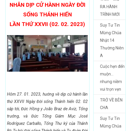
NHÂN DỊP CỬ HÀNH NGÀY ĐỜI
RA HÀNH
SỐNG THÁNH HIẾN
TRÌNH MỚI
LẦN THỨ XXVII (02. 02. 2023)
Suy Tư Tin
Mừng Chúa
Nhật 14
Thường Niên
A
Cuộc hẹn đến
muộn…
nhưng niềm
vui trọn vẹn
Hôm 27. 01. 2023, hướng về dịp cử hành lần
TRỞ VỀ BÊN
thứ XXVII Ngày Đời sống Thánh hiến 02. 02
CHA
sắp tới, Đức Hồng y João Braz de Aviz, Tổng
trưởng, và Đức Tổng Giám Mục José
Suy Tư Tin
Rodríguez Carballo, Tổng Thư ký của Thánh
Mừng Chúa
Bộ Tu hội Đời sống Thánh hiến và Tu đoàn Đời