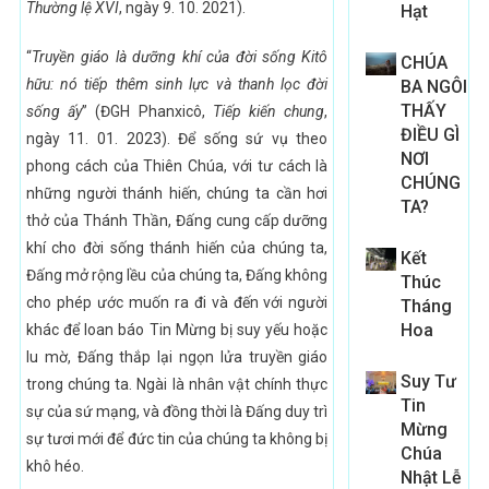
Thường lệ XVI
, ngày 9. 10. 2021).
Hạt
“
Truyền giáo là dưỡng khí của đời sống Kitô
CHÚA
hữu: nó tiếp thêm sinh lực và thanh lọc đời
BA NGÔI
THẤY
sống ấy
” (ĐGH Phanxicô,
Tiếp kiến chung
,
ĐIỀU GÌ
ngày 11. 01. 2023). Để sống sứ vụ theo
NƠI
phong cách của Thiên Chúa, với tư cách là
CHÚNG
những người thánh hiến, chúng ta cần hơi
TA?
thở của Thánh Thần, Đấng cung cấp dưỡng
khí cho đời sống thánh hiến của chúng ta,
Kết
Đấng mở rộng lều của chúng ta, Đấng không
Thúc
cho phép ước muốn ra đi và đến với người
Tháng
Hoa
khác để loan báo Tin Mừng bị suy yếu hoặc
lu mờ, Đấng thắp lại ngọn lửa truyền giáo
Suy Tư
trong chúng ta. Ngài là nhân vật chính thực
Tin
sự của sứ mạng, và đồng thời là Đấng duy trì
Mừng
sự tươi mới để đức tin của chúng ta không bị
Chúa
khô héo.
Nhật Lễ