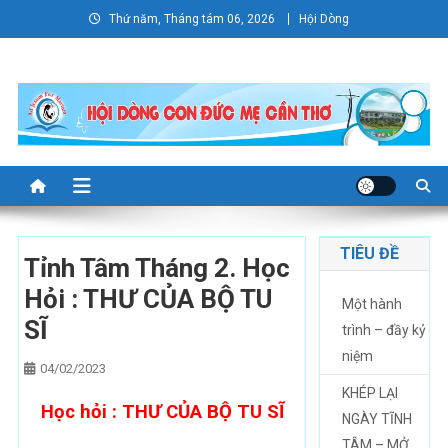
Skip
Thứ năm, Tháng tám 06, 2026
Hội Dòng
to
content
TIÊU ĐỀ
Tỉnh Tâm Tháng 2. Học
Hỏi : THƯ CỦA BỘ TU
Một hành
SĨ
trình – đầy kỷ
niệm
04/02/2023
KHÉP LẠI
Học hỏi : THƯ CỦA BỘ TU SĨ
NGÀY TĨNH
TÂM – MỞ