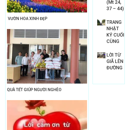
(Mt 24,
37 – 44)
VƯỜN HOA XINH ĐẸP
TRANG
NHẬT
KÝ CUỐI
CÙNG
LỜI TỪ
GIÃ LÊN
ĐƯỜNG
QUÀ TẾT GIÚP NGƯỜI NGHÈO