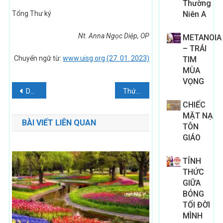
Thường
Tổng Thư ký
Niên A
Nt. Anna Ngọc Diệp, OP
METANOIA
– TRÁI
Chuyển ngữ từ:
www.uisg.org (27. 01. 2023)
TIM
MÙA
VỌNG
Điều
Dư âm của khóa học
Thứ Hai Tuần 5 TN – Thánh Phaolo Miki và các bạn.
CHIẾC
hướng
MẶT NẠ
BÀI VIẾT LIÊN QUAN
bài
TÔN
GIÁO
viết
TỈNH
THỨC
GIỮA
BÓNG
TỐI ĐỜI
MÌNH