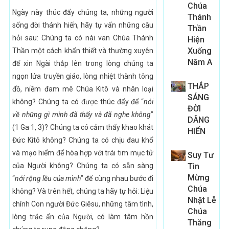
Chúa
Ngày này thúc đẩy chúng ta, những người
Thánh
sống đời thánh hiến, hãy tự vấn những câu
Thần
hỏi sau: Chúng ta có nài van Chúa Thánh
Hiện
Xuống
Thần một cách khẩn thiết và thường xuyên
Năm A
để xin Ngài thắp lên trong lòng chúng ta
ngọn lửa truyền giáo, lòng nhiệt thành tông
THẮP
đồ, niềm đam mê Chúa Kitô và nhân loại
SÁNG
không? Chúng ta có được thúc đẩy để “
nói
ĐỜI
về những gì mình đã thấy và đã nghe không
”
DÂNG
(1 Ga 1, 3)? Chúng ta có cảm thấy khao khát
HIẾN
Đức Kitô không? Chúng ta có chịu đau khổ
và mạo hiểm để hòa hợp với trái tim mục tử
Suy Tư
của Người không? Chúng ta có sẵn sàng
Tin
Mừng
“
nới rộng lều của mình
” để cùng nhau bước đi
Chúa
không? Và trên hết, chúng ta hãy tự hỏi: Liệu
Nhật Lễ
chính Con người Đức Giêsu, những tâm tình,
Chúa
lòng trắc ẩn của Người, có làm tâm hồn
Thăng