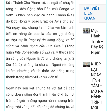
Đức Thánh Cha Phanxicô, do ngài có chuyến
BÀI VIẾT
tông du đến Cộng hòa Dân chủ Congo và
LIÊN
Nam Sudan, nên việc cử hành Thánh lễ sẽ
QUAN
do Đức Hồng y Joao Braz de Aviz chủ sự.
Với ngày này, chúng ta nhớ lại với tâm tình
Một
biết ơn hồng ân bao la của ơn gọi chúng
Hành
ta thật sự là “
một ký ức sống động về lối
Trình –
sống và hành động của Đức Giêsu
” (Tông
Đầy Kỷ
Niệm
huấn
Vita Consecrata
số 22) và, ý thức rằng
ân sủng của Người là đủ cho chúng ta (x. 2
KHÉP
Cor 12, 9), chúng ta cầu xin Người với lòng
LẠI
khiêm nhường và tín thác, để sống trung
NGÀY
thành trong niềm vui và sự kiên trì.
TĨNH
TÂM –
Ngày này liên kết chúng ta với tất cả các
MỞ RA
cộng đoàn sống đời thánh hiến ở khắp nơi
HÀNH
trên thế giới, những người hành hương trên
TRÌNH
cùng một vùng đất đã nâng đỡ chúng ta, và
MỚI