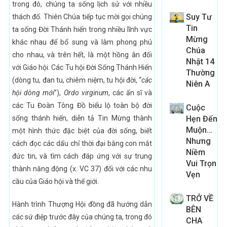
trong đó, chúng ta sống lịch sử với nhiều
Suy Tư
thách đố. Thiên Chúa tiếp tục mời gọi chúng
Tin
ta sống Đời Thánh hiến trong nhiều lĩnh vực
Mừng
khác nhau để bổ sung và làm phong phú
Chúa
cho nhau, và trên hết, là một hồng ân đối
Nhật 14
với Giáo hội. Các Tu hội Đời Sống Thánh Hiến
Thường
(dòng tu, đan tu, chiêm niệm, tu hội đời, “
các
Niên A
hội dòng mới
”),
Ordo virginum
, các ẩn sĩ và
các Tu Đoàn Tông Đồ biểu lộ toàn bộ đời
Cuộc
sống thánh hiến, diễn tả Tin Mừng thành
Hẹn Đến
Muộn…
một hình thức đặc biệt của đời sống, biết
Nhưng
cách đọc các dấu chỉ thời đại bằng con mắt
Niềm
đức tin, và tìm cách đáp ứng với sự trung
Vui Trọn
thành năng động (x. VC 37) đối với các nhu
Vẹn
cầu của Giáo hội và thế giới.
TRỞ VỀ
Hành trình Thượng Hội đồng đã hướng dẫn
BÊN
các sứ điệp trước đây của chúng ta, trong đó
CHA