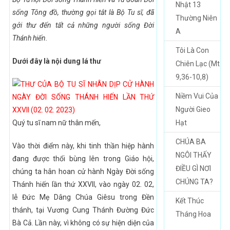
Nhật 13
sống Tông đồ, thường gọi tắt là Bộ Tu sĩ, đã
Thường Niên
gởi thư đến tất cả những người sống Đời
A
Thánh hiến.
Tôi Là Con
Dưới đây là nội dung lá thư
Chiên Lạc (Mt
9,36-10,8)
Niềm Vui Của
Người Gieo
Quý tu sĩ nam nữ thân mến,
Hạt
CHÚA BA
Vào thời điểm này, khi tinh thần hiệp hành
NGÔI THẤY
đang được thổi bùng lên trong Giáo hội,
ĐIỀU GÌ NƠI
chúng ta hân hoan cử hành Ngày Đời sống
CHÚNG TA?
Thánh hiến lần thứ XXVII, vào ngày 02. 02,
lễ Đức Mẹ Dâng Chúa Giêsu trong Đền
Kết Thúc
thánh, tại Vương Cung Thánh Đường Đức
Tháng Hoa
Bà Cả. Lần này, vì không có sự hiện diện của