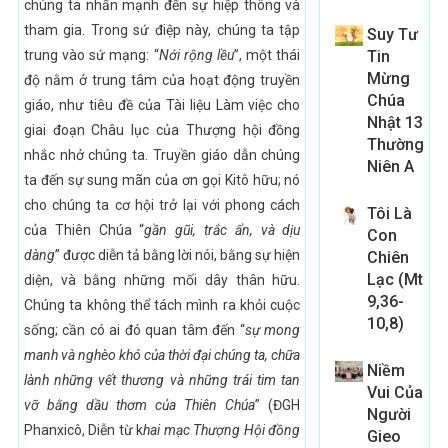
chúng ta nhấn mạnh đến sự hiệp thông và
tham gia. Trong sứ điệp này, chúng ta tập
Suy Tư
trung vào sứ mạng: “
Nới rộng lều
”, một thái
Tin
Mừng
độ nằm ở trung tâm của hoạt động truyền
Chúa
giáo, như tiêu đề của Tài liệu Làm việc cho
Nhật 13
giai đoạn Châu lục của Thượng hội đồng
Thường
nhắc nhở chúng ta. Truyền giáo dẫn chúng
Niên A
ta đến sự sung mãn của ơn gọi Kitô hữu; nó
cho chúng ta cơ hội trở lại với phong cách
Tôi Là
của Thiên Chúa “
gần gũi, trắc ẩn, và dịu
Con
dàng
” được diễn tả bằng lời nói, bằng sự hiện
Chiên
Lạc (Mt
diện, và bằng những mối dây thân hữu.
9,36-
Chúng ta không thể tách mình ra khỏi cuộc
10,8)
sống; cần có ai đó quan tâm đến “
sự mong
manh và nghèo khó của thời đại chúng ta, chữa
Niềm
lành những vết thương và những trái tim tan
Vui Của
vỡ bằng dầu thơm của Thiên Chúa
” (ĐGH
Người
Phanxicô, Diễn từ k
hai mạc Thượng Hội đồng
Gieo