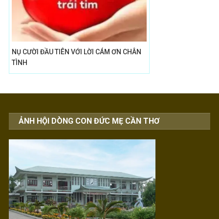
NỤ CƯỜI ĐẦU TIÊN VỚI LỜI CÁM ƠN CHÂN
TÌNH
ẢNH HỘI DÒNG CON ĐỨC MẸ CẦN THƠ