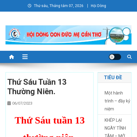
Skip
Thứ sáu, Tháng tám 07, 2026
Hội Dòng
to
content
TIÊU ĐỀ
Thứ Sáu Tuần 13
Thường Niên.
Một hành
trình – đầy kỷ
06/07/2023
niệm
Thứ Sáu tuần 13
KHÉP LẠI
NGÀY TĨNH
TÂM – MỞ