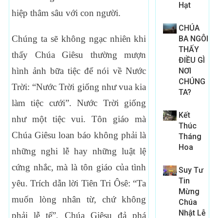
Hạt
hiệp thâm sâu với con người.
CHÚA
Chúng ta sẽ không ngạc nhiên khi
BA NGÔI
THẤY
thấy Chúa Giêsu thường mượn
ĐIỀU GÌ
hình ảnh bữa tiệc để nói về Nước
NƠI
CHÚNG
Trời: “Nước Trời giống như vua kia
TA?
làm tiệc cưới”. Nước Trời giống
Kết
như một tiệc vui. Tôn giáo mà
Thúc
Chúa Giêsu loan báo không phải là
Tháng
Hoa
những nghi lễ hay những luật lệ
cứng nhắc, mà là tôn giáo của tình
Suy Tư
Tin
yêu. Trích dẫn lời Tiên Tri Ôsê: “Ta
Mừng
muốn lòng nhân từ, chứ không
Chúa
Nhật Lễ
phải lễ tế”, Chúa Giêsu đả phá