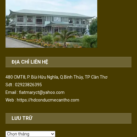
ĐỊA CHỈ LIÊN HỆ
480 CMT8, P. Bùi Hữu Nghĩa, Q.Bình Thủy, TP Cần Thơ
Sđt : 02923826395
Email : fiatmaryct@yahoo.com
Web :
https://hdconducmecantho.com
LƯU TRỮ
Lưu