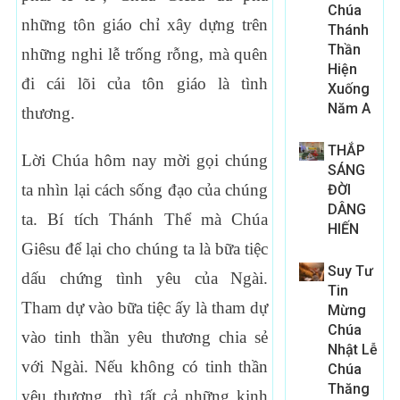
Chúa
những tôn giáo chỉ xây dựng trên
Thánh
Thần
những nghi lễ trống rỗng, mà quên
Hiện
đi cái lõi của tôn giáo là tình
Xuống
Năm A
thương.
THẮP
Lời Chúa hôm nay mời gọi chúng
SÁNG
ta nhìn lại cách sống đạo của chúng
ĐỜI
DÂNG
ta. Bí tích Thánh Thể mà Chúa
HIẾN
Giêsu để lại cho chúng ta là bữa tiệc
Suy Tư
dấu chứng tình yêu của Ngài.
Tin
Tham dự vào bữa tiệc ấy là tham dự
Mừng
Chúa
vào tinh thần yêu thương chia sẻ
Nhật Lễ
với Ngài. Nếu không có tinh thần
Chúa
Thăng
yêu thương, thì tất cả những kinh