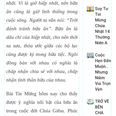
nhất. Vì là giờ hiệp nhất, nên bữa
Suy Tư
ăn cũng là giờ linh thiêng trong
Tin
cuộc sống. Người ta vẫn nói: “Trời
Mừng
Chúa
đánh tránh bữa ăn”. Bữa ăn là
Nhật 14
dấu chỉ của hiệp nhất, cho nên thời
Thường
Niên A
xa xưa, thỏa ước giữa các bộ lạc
cũng được ký trong bữa tiệc. Ngồi
Cuộc
Hẹn Đến
đồng bàn với nhau có nghĩa là
Muộn…
chấp nhận chia sẻ với nhau, chấp
Nhưng
Niềm
nhận tình thân hữu của nhau.
Vui Trọn
Vẹn
Bài Tin Mừng hôm nay cho thấy
TRỞ VỀ
được ý nghĩa nổi bật của bữa ăn
BÊN
trong cuộc đời Chúa Giêsu. Phúc
CHA