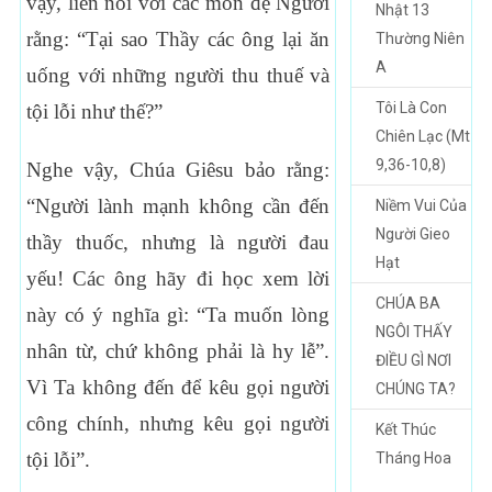
vậy, liền nói với các môn đệ Người
Nhật 13
rằng: “Tại sao Thầy các ông lại ăn
Thường Niên
A
uống với những người thu thuế và
Tôi Là Con
tội lỗi như thế?”
Chiên Lạc (Mt
9,36-10,8)
Nghe vậy, Chúa Giêsu bảo rằng:
“Người lành mạnh không cần đến
Niềm Vui Của
Người Gieo
thầy thuốc, nhưng là người đau
Hạt
yếu! Các ông hãy đi học xem lời
CHÚA BA
này có ý nghĩa gì: “Ta muốn lòng
NGÔI THẤY
nhân từ, chứ không phải là hy lễ”.
ĐIỀU GÌ NƠI
Vì Ta không đến để kêu gọi người
CHÚNG TA?
công chính, nhưng kêu gọi người
Kết Thúc
tội lỗi”.
Tháng Hoa