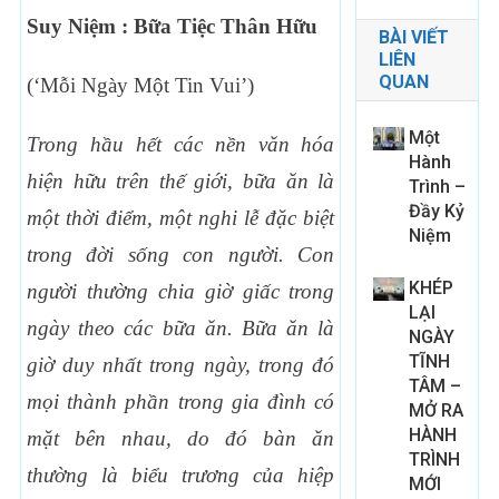
Suy Niệm : Bữa Tiệc Thân Hữu
BÀI VIẾT
LIÊN
QUAN
(‘Mỗi Ngày Một Tin Vui’)
Một
Trong hầu hết các nền văn hóa
Hành
hiện hữu trên thế giới, bữa ăn là
Trình –
Đầy Kỷ
một thời điểm, một nghi lễ đặc biệt
Niệm
trong đời sống con người. Con
KHÉP
người thường chia giờ giấc trong
LẠI
ngày theo các bữa ăn. Bữa ăn là
NGÀY
TĨNH
giờ duy nhất trong ngày, trong đó
TÂM –
mọi thành phần trong gia đình có
MỞ RA
HÀNH
mặt bên nhau, do đó bàn ăn
TRÌNH
thường là biểu trương của hiệp
MỚI