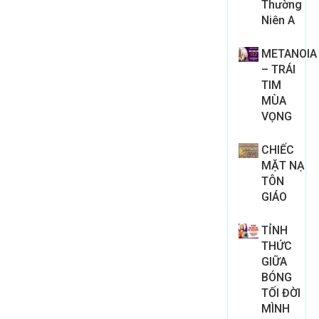
Thường
Niên A
METANOIA
– TRÁI
TIM
MÙA
VỌNG
CHIẾC
MẶT NẠ
TÔN
GIÁO
TỈNH
THỨC
GIỮA
BÓNG
TỐI ĐỜI
MÌNH