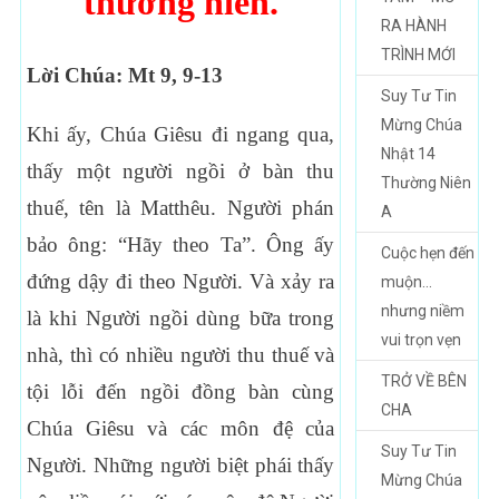
thường niên.
RA HÀNH
TRÌNH MỚI
Lời Chúa: Mt 9, 9-13
Suy Tư Tin
Mừng Chúa
Khi ấy, Chúa Giêsu đi ngang qua,
Nhật 14
thấy một người ngồi ở bàn thu
Thường Niên
thuế, tên là Matthêu. Người phán
A
bảo ông: “Hãy theo Ta”. Ông ấy
Cuộc hẹn đến
đứng dậy đi theo Người. Và xảy ra
muộn…
nhưng niềm
là khi Người ngồi dùng bữa trong
vui trọn vẹn
nhà, thì có nhiều người thu thuế và
TRỞ VỀ BÊN
tội lỗi đến ngồi đồng bàn cùng
CHA
Chúa Giêsu và các môn đệ của
Suy Tư Tin
Người. Những người biệt phái thấy
Mừng Chúa