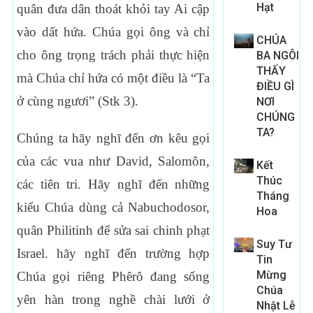
Hạt
quân đưa dân thoát khỏi tay Ai cập
vào dất hứa. Chúa gọi ông và chỉ
CHÚA
cho ông trọng trách phải thực hiện
BA NGÔI
THẤY
mà Chúa chỉ hứa có một điều là “Ta
ĐIỀU GÌ
ở cùng ngươi” (Stk 3).
NƠI
CHÚNG
TA?
Chúng ta hãy nghĩ đến ơn kêu gọi
của các vua như David, Salomôn,
Kết
Thúc
các tiên tri. Hãy nghĩ đến những
Tháng
kiểu Chúa dùng cả Nabuchodosor,
Hoa
quân Philitinh để sửa sai chinh phạt
Suy Tư
Israel. hãy nghĩ đến trường hợp
Tin
Mừng
Chúa gọi riêng Phêrô đang sống
Chúa
yên hàn trong nghề chài lưới ở
Nhật Lễ