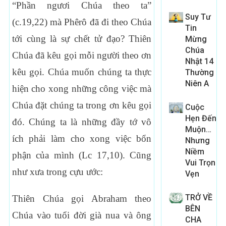
“Phần ngươi Chúa theo ta”
Suy Tư
(c.19,22) mà Phêrô đã đi theo Chúa
Tin
tới cùng là sự chết tử đạo? Thiên
Mừng
Chúa
Chúa đã kêu gọi mỗi người theo ơn
Nhật 14
kêu gọi. Chúa muốn chúng ta thực
Thường
Niên A
hiện cho xong những công việc mà
Chúa đặt chúng ta trong ơn kêu gọi
Cuộc
Hẹn Đến
đó. Chúng ta là những đầy tớ vô
Muộn…
ích phải làm cho xong việc bổn
Nhưng
Niềm
phận của mình (Lc 17,10). Cũng
Vui Trọn
như xưa trong cựu ước:
Vẹn
TRỞ VỀ
Thiên Chúa gọi Abraham theo
BÊN
Chúa vào tuổi đời già nua và ông
CHA