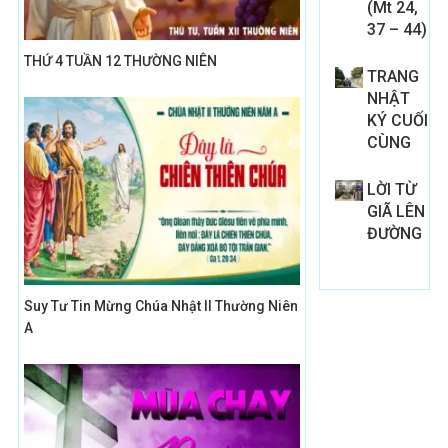
(Mt 24,
37 – 44)
THỨ 4 TUẦN 12 THƯỜNG NIÊN
TRANG
NHẬT
KÝ CUỐI
CÙNG
LỜI TỪ
GIÃ LÊN
ĐƯỜNG
Suy Tư Tin Mừng Chúa Nhật II Thường Niên
A