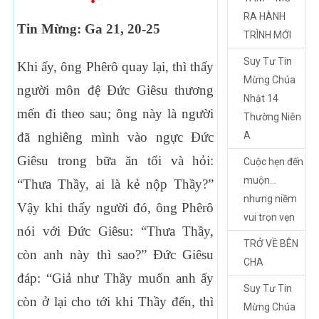
RA HÀNH
Tin Mừng: Ga 21, 20-25
TRÌNH MỚI
Suy Tư Tin
Khi ấy, ông Phêrô quay lại, thì thấy
Mừng Chúa
người môn đệ Ðức Giêsu thương
Nhật 14
mến đi theo sau; ông này là người
Thường Niên
đã nghiêng mình vào ngực Ðức
A
Giêsu trong bữa ăn tối và hỏi:
Cuộc hẹn đến
muộn…
“Thưa Thầy, ai là kẻ nộp Thầy?”
nhưng niềm
Vậy khi thấy người đó, ông Phêrô
vui trọn vẹn
nói với Ðức Giêsu: “Thưa Thầy,
TRỞ VỀ BÊN
còn anh này thì sao?” Ðức Giêsu
CHA
đáp: “Giả như Thầy muốn anh ấy
Suy Tư Tin
còn ở lại cho tới khi Thầy đến, thì
Mừng Chúa