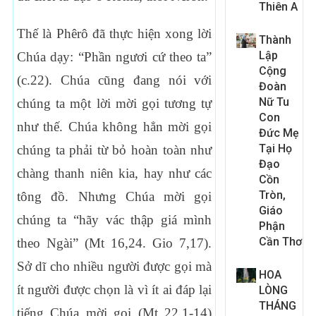
Thiên A
Thế là Phêrô đã thực hiện xong lời
Thành
Lập
Chúa dạy: “Phần ngươi cứ theo ta”
Cộng
(c.22). Chúa cũng đang nói với
Đoàn
Nữ Tu
chúng ta một lời mời gọi tương tự
Con
như thế. Chúa không hẳn mời gọi
Đức Mẹ
Tại Họ
chúng ta phải từ bỏ hoàn toàn như
Đạo
chàng thanh niên kia, hay như các
Cồn
Tròn,
tông đồ. Nhưng Chúa mời gọi
Giáo
chúng ta “hãy vác thập giá mình
Phận
Cần Thơ
theo Ngài” (Mt 16,24. Gio 7,17).
Sở dĩ cho nhiều người được gọi mà
HOA
ít người được chọn là vì ít ai đáp lại
LÒNG
THÁNG
tiếng Chúa mời gọi (Mt 22,1-14)