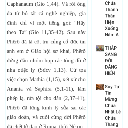
Chúa
Caphanaum (Gio 1,44). Và rồi ông
Thánh
đã từ bỏ tất cả nghề nghiệp, gia
Thần
Hiện
đình chỉ vì một tiếng gọi: “Hãy
Xuống
theo Ta” (Gio 11,35-42). Sau này
Năm A
Phêrô đã là cột trụ củng cố đức tin
THẮP
anh em ở Giáo hội sơ khai, Phêrô
SÁNG
đứng đầu nhóm họp các tông đồ ở
ĐỜI
DÂNG
nha øtiệc ly (Sđcv 1,13). Cử tọa
HIẾN
việc chọn Mathia (1,15), xét xử cho
Suy Tư
Anania và Saphira (5,1-11), làm
Tin
phép lạ, rửa tội cho dân (2,37-41),
Mừng
Chúa
Phêrô đã từng kinh lý sửa sai các
Nhật Lễ
giáo đoàn, và cuối cùng đời Phêrô
Chúa
Thăng
đã chết tử đạo ở Roma, thời Nêron.