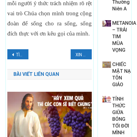
Thường
mỗi người ý thức trách nhiệm rõ rệt
Niên A
vai trò Chúa chọn mình trong cộng
đoàn để sống cho ra sống, sống
METANOIA
– TRÁI
đích thực với ơn kêu gọi của mình.
TIM
MÙA
VỌNG
Điều
TÌNH THẦY YÊU. 26/05/2023.
XIN THÊM LỬA MẾN!
hướng
CHIẾC
MẶT NẠ
BÀI VIẾT LIÊN QUAN
bài
TÔN
GIÁO
viết
TỈNH
THỨC
GIỮA
BÓNG
TỐI ĐỜI
MÌNH