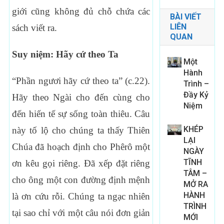
giới cũng không đủ chỗ chứa các
BÀI VIẾT
LIÊN
sách viết ra.
QUAN
Suy niệm: Hãy cứ theo Ta
Một
Hành
“Phần ngươi hãy cứ theo ta” (c.22).
Trình –
Đầy Kỷ
Hãy theo Ngài cho đến cùng cho
Niệm
đến hiến tế sự sống toàn thiêu. Câu
KHÉP
này tố lộ cho chúng ta thấy Thiên
LẠI
Chúa đã hoạch định cho Phêrô một
NGÀY
TĨNH
ơn kêu gọi riêng. Đã xếp đặt riêng
TÂM –
cho ông một con đường định mệnh
MỞ RA
HÀNH
là ơn cứu rỗi. Chúng ta ngạc nhiên
TRÌNH
tại sao chỉ với một câu nói đơn giản
MỚI