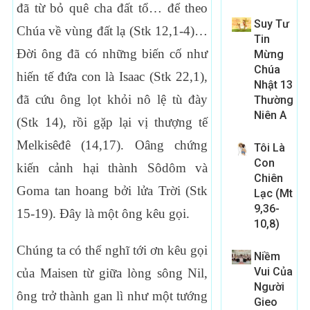
đã từ bỏ quê cha đất tổ… để theo
Suy Tư
Chúa về vùng đất lạ (Stk 12,1-4)…
Tin
Đời ông đã có những biến cố như
Mừng
Chúa
hiến tế đứa con là Isaac (Stk 22,1),
Nhật 13
đã cứu ông lọt khỏi nô lệ tù đày
Thường
Niên A
(Stk 14), rồi gặp lại vị thượng tế
Melkisêđê (14,17). Oâng chứng
Tôi Là
Con
kiến cảnh hại thành Sôdôm và
Chiên
Goma tan hoang bởi lửa Trời (Stk
Lạc (Mt
9,36-
15-19). Đây là một ông kêu gọi.
10,8)
Chúng ta có thể nghĩ tới ơn kêu gọi
Niềm
Vui Của
của Maisen từ giữa lòng sông Nil,
Người
ông trở thành gan lì như một tướng
Gieo