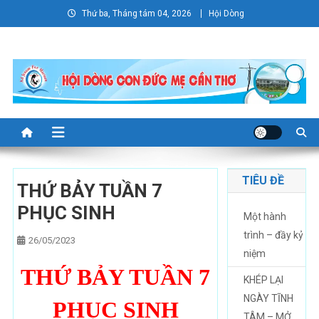
Skip
Thứ ba, Tháng tám 04, 2026
Hội Dòng
to
content
TIÊU ĐỀ
THỨ BẢY TUẦN 7
PHỤC SINH
Một hành
trình – đầy kỷ
26/05/2023
niệm
THỨ BẢY TUẦN 7
KHÉP LẠI
NGÀY TĨNH
PHỤC SINH
TÂM – MỞ