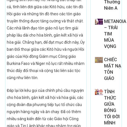
Thường
cả, tình liên đới giữa các Kitô hữu, các tín đồ
Niên A
Hồi giáo và những tín đồ theo các tôn giáo
truyền thống được tăng cường và thắt chặt.
METANOIA
– TRÁI
Các nhà lãnh đạo tôn giáo nỗ lực tìm giải
TIM
pháp lâu dài cho hòa bình, gắn kết xã hội và
MÙA
hòa giải. Chẳng hạn, để đạt mục đích này, Ủy
VỌNG
ban Đối thoại giữa các Kitô hữu và người Hồi
giáo của Hội đồng Giám mục Công giáo
CHIẾC
Burkina Faso và Niger nỗ lực rất nhiều nhằm
MẶT NẠ
thúc đẩy đối thoại và cộng tác liên sắc tộc
TÔN
cũng như liên tôn.
GIÁO
Đáp lại lời kêu gọi của chính phủ cầu nguyện
TỈNH
cho hòa bình, gắn kết xã hội và hòa giải, các
THỨC
GIỮA
cộng đoàn địa phương tiếp tục tổ chức cầu
BÓNG
nguyện hàng ngày và ăn chay. Đã có thêm
TỐI ĐỜI
nhiều sáng kiến đến từ các Giáo hội Công
MÌNH
giáo và Tin Lành khác nhau nhằm trợ giúp