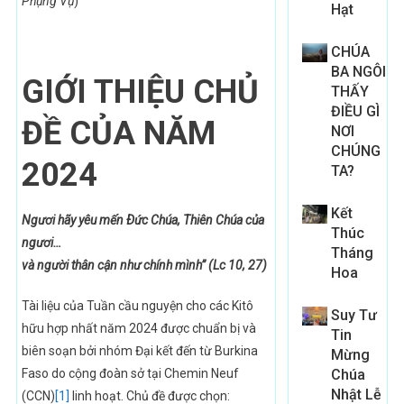
Phụng Vụ
)
Hạt
CHÚA
BA NGÔI
GIỚI THIỆU CHỦ
THẤY
ĐIỀU GÌ
ĐỀ CỦA NĂM
NƠI
CHÚNG
2024
TA?
Kết
Ngươi hãy yêu mến Ðức Chúa, Thiên Chúa của
Thúc
ngươi…
Tháng
và người thân cận như chính mình” (Lc 10, 27)
Hoa
Tài liệu của Tuần cầu nguyện cho các Kitô
Suy Tư
hữu hợp nhất năm 2024 được chuẩn bị và
Tin
biên soạn bởi nhóm Đại kết đến từ Burkina
Mừng
Faso do cộng đoàn sở tại Chemin Neuf
Chúa
Nhật Lễ
(CCN)
[1]
linh hoạt. Chủ đề được chọn: