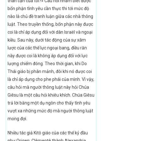
thân cận của tôi?» Câu hỏi nhằm biết được
bổn phận tình yêu cần thực thi tới mức độ
nào là chủ đề tranh luận giữa các nhà thông
luật. Theo truyền thống, bổn phận này được
coi là chỉ áp dụng đối với dân Israël và ngoại
kiều. Sau này, dưới tác động của sự xâm
lược của các thế lực ngoại bang, điều răn
này được coi là không áp dụng đối với lực
lượng chiếm đóng. Theo thời gian, khi Do
Thái giáo bị phân mảnh, đôi khi nó được coi
là chỉ áp dụng cho phe phái của mình. Vì vậy,
câu hỏi mà người thông luật này hỏi Chúa
Giêsu là một câu hỏi khiêu khích. Chúa Giêsu
trả lời bằng một dụ ngôn cho thấy tình yêu
vượt xa những mức độ mà người thông luật
mong đợi.
Nhiều tác giả Kitô giáo của các thế kỷ đầu
như Origen, Clêmentê thành Alexandria,