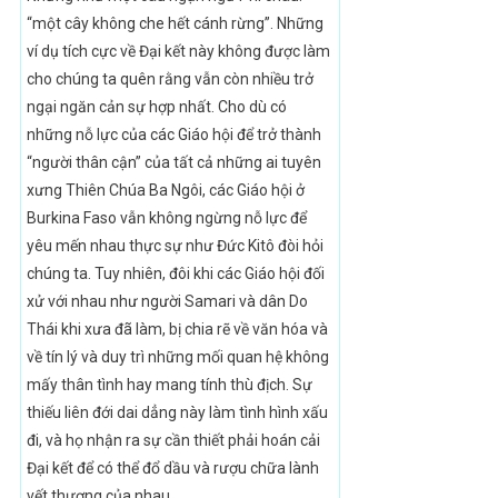
“một cây không che hết cánh rừng”. Những
ví dụ tích cực về Đại kết này không được làm
cho chúng ta quên rằng vẫn còn nhiều trở
ngại ngăn cản sự hợp nhất. Cho dù có
những nỗ lực của các Giáo hội để trở thành
“người thân cận” của tất cả những ai tuyên
xưng Thiên Chúa Ba Ngôi, các Giáo hội ở
Burkina Faso vẫn không ngừng nỗ lực để
yêu mến nhau thực sự như Đức Kitô đòi hỏi
chúng ta. Tuy nhiên, đôi khi các Giáo hội đối
xử với nhau như người Samari và dân Do
Thái khi xưa đã làm, bị chia rẽ về văn hóa và
về tín lý và duy trì những mối quan hệ không
mấy thân tình hay mang tính thù địch. Sự
thiếu liên đới dai dẳng này làm tình hình xấu
đi, và họ nhận ra sự cần thiết phải hoán cải
Đại kết để có thể đổ dầu và rượu chữa lành
vết thương của nhau.