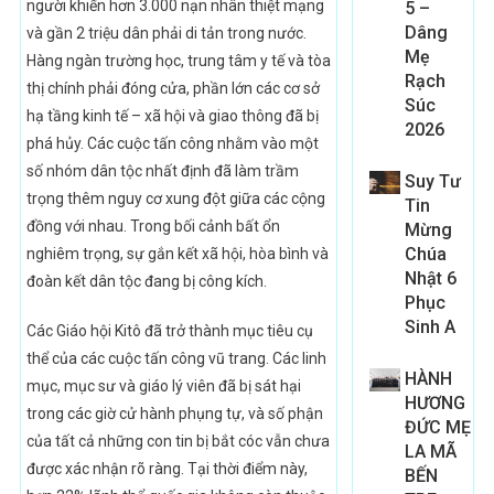
người khiến hơn 3.000 nạn nhân thiệt mạng
5 –
Dâng
và gần 2 triệu dân phải di tản trong nước.
Mẹ
Hàng ngàn trường học, trung tâm y tế và tòa
Rạch
thị chính phải đóng cửa, phần lớn các cơ sở
Súc
hạ tầng kinh tế – xã hội và giao thông đã bị
2026
phá hủy. Các cuộc tấn công nhằm vào một
số nhóm dân tộc nhất định đã làm trầm
Suy Tư
trọng thêm nguy cơ xung đột giữa các cộng
Tin
đồng với nhau. Trong bối cảnh bất ổn
Mừng
Chúa
nghiêm trọng, sự gắn kết xã hội, hòa bình và
Nhật 6
đoàn kết dân tộc đang bị công kích.
Phục
Sinh A
Các Giáo hội Kitô đã trở thành mục tiêu cụ
thể của các cuộc tấn công vũ trang. Các linh
HÀNH
mục, mục sư và giáo lý viên đã bị sát hại
HƯƠNG
trong các giờ cử hành phụng tự, và số phận
ĐỨC MẸ
của tất cả những con tin bị bắt cóc vẫn chưa
LA MÃ
được xác nhận rõ ràng. Tại thời điểm này,
BẾN