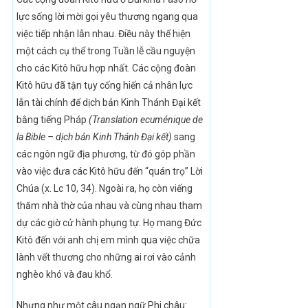
lực sống lời mời gọi yêu thương ngang qua
việc tiếp nhận lẫn nhau. Điều này thể hiện
một cách cụ thể trong Tuần lễ cầu nguyện
cho các Kitô hữu hợp nhất. Các cộng đoàn
Kitô hữu đã tận tụy cống hiến cả nhân lực
lẫn tài chính để dịch bản Kinh Thánh Đại kết
bằng tiếng Pháp
(Translation ecuménique de
la Bible – dịch bản Kinh Thánh Đại kết)
sang
các ngôn ngữ địa phương, từ đó góp phần
vào việc đưa các Kitô hữu đến “quán trọ” Lời
Chúa (x. Lc 10, 34). Ngoài ra, họ còn viếng
thăm nhà thờ của nhau và cùng nhau tham
dự các giờ cử hành phụng tự. Họ mang Đức
Kitô đến với anh chị em mình qua việc chữa
lành vết thương cho những ai rơi vào cảnh
nghèo khó và đau khổ.
Nhưng như một câu ngạn ngữ Phi châu: