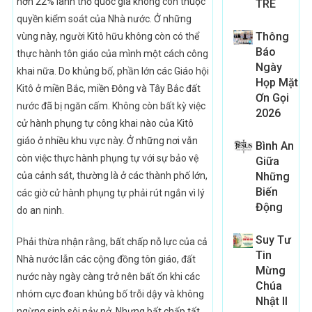
hơn 22% lãnh thổ quốc gia không còn thuộc
TRE
quyền kiểm soát của Nhà nước. Ở những
Thông
vùng này, người Kitô hữu không còn có thể
Báo
thực hành tôn giáo của mình một cách công
Ngày
khai nữa. Do khủng bố, phần lớn các Giáo hội
Họp Mặt
Kitô ở miền Bắc, miền Đông và Tây Bắc đất
Ơn Gọi
nước đã bị ngăn cấm. Không còn bất kỳ việc
2026
cử hành phụng tự công khai nào của Kitô
giáo ở nhiều khu vực này. Ở những nơi vẫn
Bình An
còn việc thực hành phụng tự với sự bảo vệ
Giữa
của cảnh sát, thường là ở các thành phố lớn,
Những
Biến
các giờ cử hành phụng tự phải rút ngắn vì lý
Động
do an ninh.
Suy Tư
Phải thừa nhận rằng, bất chấp nỗ lực của cả
Tin
Nhà nước lẫn các cộng đồng tôn giáo, đất
Mừng
nước này ngày càng trở nên bất ổn khi các
Chúa
nhóm cực đoan khủng bố trỗi dậy và không
Nhật II
ngừng sinh sôi nảy nở. Nhưng bất chấp tất