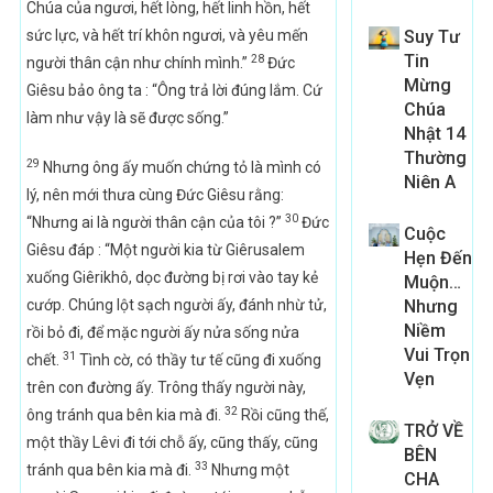
Chúa của ngươi, hết lòng, hết linh hồn, hết
sức lực, và hết trí khôn ngươi, và yêu mến
Suy Tư
Tin
28
người thân cận như chính mình.”
Đức
Mừng
Giêsu bảo ông ta : “Ông trả lời đúng lắm. Cứ
Chúa
làm như vậy là sẽ được sống.”
Nhật 14
Thường
29
Nhưng ông ấy muốn chứng tỏ là mình có
Niên A
lý, nên mới thưa cùng Đức Giêsu rằng:
30
“Nhưng ai là người thân cận của tôi ?”
Đức
Cuộc
Giêsu đáp : “Một người kia từ Giêrusalem
Hẹn Đến
xuống Giêrikhô, dọc đường bị rơi vào tay kẻ
Muộn…
cướp. Chúng lột sạch người ấy, đánh nhừ tử,
Nhưng
Niềm
rồi bỏ đi, để mặc người ấy nửa sống nửa
Vui Trọn
31
chết.
Tình cờ, có thầy tư tế cũng đi xuống
Vẹn
trên con đường ấy. Trông thấy người này,
32
ông tránh qua bên kia mà đi.
Rồi cũng thế,
TRỞ VỀ
một thầy Lêvi đi tới chỗ ấy, cũng thấy, cũng
BÊN
33
tránh qua bên kia mà đi.
Nhưng một
CHA