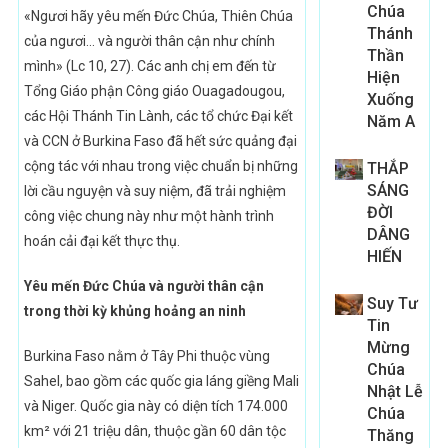
Chúa
«Ngươi hãy yêu mến Đức Chúa, Thiên Chúa
Thánh
của ngươi… và người thân cận như chính
Thần
mình» (Lc 10, 27). Các anh chị em đến từ
Hiện
Tổng Giáo phận Công giáo Ouagadougou,
Xuống
các Hội Thánh Tin Lành, các tổ chức Đại kết
Năm A
và CCN ở Burkina Faso đã hết sức quảng đại
cộng tác với nhau trong việc chuẩn bị những
THẮP
SÁNG
lời cầu nguyện và suy niệm, đã trải nghiệm
ĐỜI
công việc chung này như một hành trình
DÂNG
hoán cải đại kết thực thụ.
HIẾN
Yêu mến Đức Chúa và người thân cận
Suy Tư
trong thời kỳ khủng hoảng an ninh
Tin
Mừng
Burkina Faso nằm ở Tây Phi thuộc vùng
Chúa
Sahel, bao gồm các quốc gia láng giềng Mali
Nhật Lễ
và Niger. Quốc gia này có diện tích 174.000
Chúa
km² với 21 triệu dân, thuộc gần 60 dân tộc
Thăng