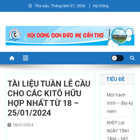
Skip
Thứ sáu, Tháng tám 07, 2026
Hội Dòng
to
content
TIÊU ĐỀ
TÀI LIỆU TUẦN LỄ CẦU
CHO CÁC KITÔ HỮU
Một hành
HỢP NHẤT TỪ 18 –
trình – đầy kỷ
25/01/2024
niệm
KHÉP LẠI
18/01/2024
NGÀY TĨNH
TÂM – MỞ