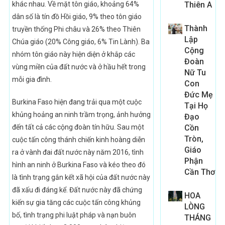
khác nhau. Về mặt tôn giáo, khoảng 64%
Thiên A
dân số là tín đồ Hồi giáo, 9% theo tôn giáo
Thành
truyền thống Phi châu và 26% theo Thiên
Lập
Chúa giáo (20% Công giáo, 6% Tin Lành). Ba
Cộng
nhóm tôn giáo này hiện diện ở khắp các
Đoàn
vùng miền của đất nước và ở hầu hết trong
Nữ Tu
mỗi gia đình.
Con
Đức Mẹ
Burkina Faso hiện đang trải qua một cuộc
Tại Họ
khủng hoảng an ninh trầm trọng, ảnh hưởng
Đạo
đến tất cả các cộng đoàn tín hữu. Sau một
Cồn
Tròn,
cuộc tấn công thánh chiến kinh hoàng diễn
Giáo
ra ở vành đai đất nước này năm 2016, tình
Phận
hình an ninh ở Burkina Faso và kéo theo đó
Cần Thơ
là tình trạng gắn kết xã hội của đất nước này
đã xấu đi đáng kể. Đất nước này đã chứng
HOA
kiến sự gia tăng các cuộc tấn công khủng
LÒNG
bố, tình trạng phi luật pháp và nạn buôn
THÁNG