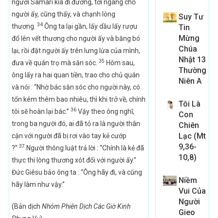
người Samari kia đi đường, tới ngang chỗ
người ấy, cũng thấy, và chạnh lòng
Suy Tư
34
thương.
Ông ta lại gần, lấy dầu lấy rượu
Tin
Mừng
đổ lên vết thương cho người ấy và băng bó
Chúa
lại, rồi đặt người ấy trên lưng lừa của mình,
Nhật 13
35
đưa về quán trọ mà săn sóc.
Hôm sau,
Thường
ông lấy ra hai quan tiền, trao cho chủ quán
Niên A
và nói : “Nhờ bác săn sóc cho người này, có
tốn kém thêm bao nhiêu, thì khi trở về, chính
Tôi Là
36
tôi sẽ hoàn lại bác.”
Vậy theo ông nghĩ,
Con
trong ba người đó, ai đã tỏ ra là người thân
Chiên
Lạc (Mt
cận với người đã bị rơi vào tay kẻ cướp
9,36-
37
?”
Người thông luật trả lời : “Chính là kẻ đã
10,8)
thực thi lòng thương xót đối với người ấy.”
Đức Giêsu bảo ông ta : “Ông hãy đi, và cũng
Niềm
hãy làm như vậy.”
Vui Của
Người
(Bản dịch
Nhóm Phiên Dịch Các Giờ Kinh
Gieo