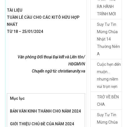
RA HÀNH
TÀI LIỆU
TRÌNH MỚI
TUẦN LỄ CẦU CHO CÁC KITÔ HỮU HỢP
NHẤT
Suy Tư Tin
TỪ 18 – 25/01/
2024
Mừng Chúa
Nhật 14
Thường Niên
A
Văn phòng Đối thoại Đại kết và Liên tôn/
HĐGMVN
Cuộc hẹn đến
Chuyển ngữ từ:
christianunity.va
muộn…
nhưng niềm
vui trọn vẹn
TRỞ VỀ BÊN
Mục lục
CHA
BẢN VĂN KINH THÁNH CHO NĂM 2024
Suy Tư Tin
Mừng Chúa
GIỚI THIỆU CHỦ ĐỀ CỦA NĂM 2024