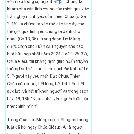
với nhau trong sự hợp nhất”
[3]
. Chúng ta
khám phá căn tính chung của mình qua việc
trải nghiệm tình yêu của Thiên Chúa (x. Ga
3, 16) và chúng ta vén mở căn tính ấy cho
thế giới qua tình yêu chúng ta dành cho
nhau (Ga 13, 35). Trong đoạn Tin Mừng
được chọn cho Tuần cầu nguyện cho các
Kitô hữu hợp nhất năm 2024 (Lc 10, 25-37),
Chúa Giêsu tái khẳng định giáo huấn truyền
thống Do Thái giáo trong sách Đệ Nhị Luật 6,
5: “Ngươi hãy yêu mến Ðức Chúa, Thiên
Chúa của ngươi, hết lòng, hết linh hồn, hết
sức lực, và hết trí khôn ngươi” và trong sách
Lêvi 19, 18b: “Ngươi phải yêu người thân cận
như chính mình”.
Trong đoạn Tin Mừng này, một người thông
luật đã hỏi ngay Chúa Giêsu: «Ai là người