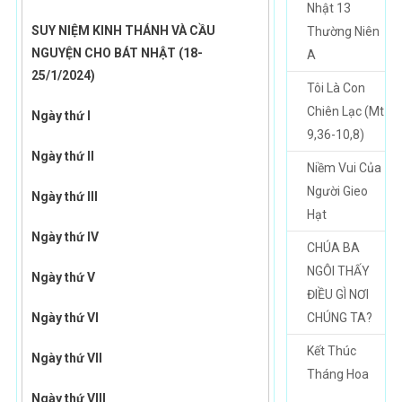
Nhật 13
SUY NIỆM KINH THÁNH VÀ CẦU
Thường Niên
NGUYỆN CHO BÁT NHẬT
(18-
A
25/1/2024)
Tôi Là Con
Chiên Lạc (Mt
Ngày thứ I
9,36-10,8)
Ngày thứ II
Niềm Vui Của
Người Gieo
Ngày thứ III
Hạt
Ngày thứ IV
CHÚA BA
NGÔI THẤY
Ngày thứ V
ĐIỀU GÌ NƠI
Ngày thứ VI
CHÚNG TA?
Kết Thúc
Ngày thứ VII
Tháng Hoa
Ngày thứ VIII