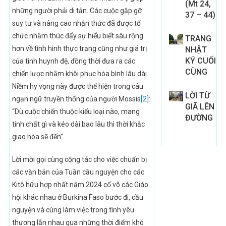
(Mt 24,
những người phải di tản. Các cuộc gặp gỡ
37 – 44)
suy tư và nâng cao nhận thức đã được tổ
chức nhằm thúc đẩy sự hiểu biết sâu rộng
TRANG
hơn về tình hình thực trạng cũng như giá trị
NHẬT
KÝ CUỐI
của tình huynh đệ, đồng thời đưa ra các
CÙNG
chiến lược nhằm khôi phục hòa bình lâu dài.
Niềm hy vọng này được thể hiện trong câu
LỜI TỪ
ngạn ngữ truyền thống của người Mossis
[2]
:
GIÃ LÊN
“Dù cuộc chiến thuộc kiểu loại nào, mang
ĐƯỜNG
tính chất gì và kéo dài bao lâu thì thời khắc
giao hòa sẽ đến”.
Lời mời gọi cùng cộng tác cho việc chuẩn bị
các văn bản của Tuần cầu nguyện cho các
Kitô hữu hợp nhất năm 2024 cổ võ các Giáo
hội khác nhau ở Burkina Faso bước đi, cầu
nguyện và cùng làm việc trong tình yêu
thương lẫn nhau qua những thời điểm khó