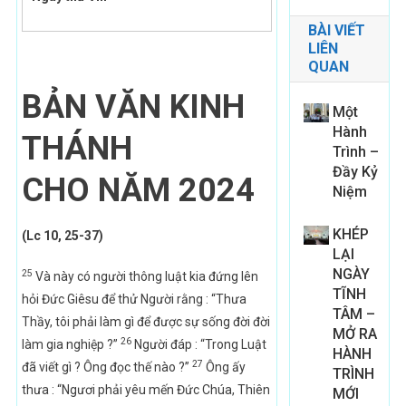
BÀI VIẾT
LIÊN
QUAN
BẢN VĂN KINH
Một
Hành
THÁNH
Trình –
Đầy Kỷ
CHO
NĂM 2024
Niệm
KHÉP
(Lc 10, 25-37)
LẠI
NGÀY
25
Và này có người thông luật kia đứng lên
TĨNH
hỏi Đức Giêsu để thử Người rằng : “Thưa
TÂM –
Thầy, tôi phải làm gì để được sự sống đời đời
MỞ RA
26
làm gia nghiệp ?”
Người đáp : “Trong Luật
HÀNH
27
đã viết gì ? Ông đọc thế nào ?”
Ông ấy
TRÌNH
thưa : “Ngươi phải yêu mến Đức Chúa, Thiên
MỚI