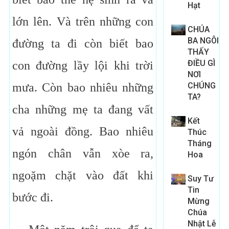
Hạt
lớn lên. Và trên những con
CHÚA
BA NGÔI
đường ta đi còn biết bao
THẤY
ĐIỀU GÌ
con đường lầy lội khi trời
NƠI
mưa. Còn bao nhiêu những
CHÚNG
TA?
cha những mẹ ta đang vất
Kết
vả ngoài đồng. Bao nhiêu
Thúc
Tháng
ngón chân vẫn xòe ra,
Hoa
ngoặm chặt vào đất khi
Suy Tư
Tin
bước đi.
Mừng
Chúa
Nhật Lễ