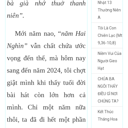
bà già nhớ thuở thanh
Nhật 13
Thường Niên
niên”.
A
Tôi Là Con
Mới năm nao, “
năm Hai
Chiên Lạc (Mt
9,36-10,8)
Nghìn”
vẫn chất chứa ước
Niềm Vui Của
vọng đến thế, mà hôm nay
Người Gieo
Hạt
sang đến năm 2024, tôi chợt
CHÚA BA
giật mình khi thấy tuổi đời
NGÔI THẤY
bài hát còn lớn hơn cả
ĐIỀU GÌ NƠI
CHÚNG TA?
mình. Chỉ một năm nữa
Kết Thúc
thôi, ta đã đi hết một phần
Tháng Hoa