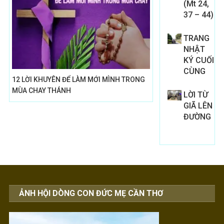
(Mt 24,
37 – 44)
TRANG
NHẬT
KÝ CUỐI
CÙNG
12 LỜI KHUYÊN ĐỂ LÀM MỚI MÌNH TRONG
MÙA CHAY THÁNH
LỜI TỪ
GIÃ LÊN
ĐƯỜNG
ẢNH HỘI DÒNG CON ĐỨC MẸ CẦN THƠ