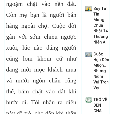
ngoặm chặt vào nền đất.
Suy Tư
Còn mẹ bạn là người bán
Tin
Mừng
hàng ngoài chợ. Cuộc đời
Chúa
Nhật 14
gắn với sớm chiều ngược
Thường
Niên A
xuôi, lúc nào dáng người
Cuộc
cũng lom khom cứ như
Hẹn Đến
Muộn…
đang mời mọc khách mua
Nhưng
Niềm
và mười ngón chân cũng
Vui Trọn
Vẹn
thế, bám chặt vào đất khi
TRỞ VỀ
bước đi. Tôi nhận ra điều
BÊN
CHA
này đã trễ, cho đến khi thấy