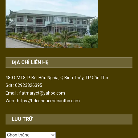
ĐỊA CHỈ LIÊN HỆ
480 CMT8, P. Bùi Hữu Nghĩa, Q.Bình Thủy, TP Cần Thơ
Sđt : 02923826395
Email : fiatmaryct@yahoo.com
Web :
https://hdconducmecantho.com
LƯU TRỮ
Lưu