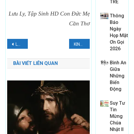
TRE
Lưu Ly, Tập Sinh HD Con Đức Mẹ
Thông
Báo
Cần Thơ
Ngày
Họp Mặt
Điều
Ơn Gọi
LỜI KINH CHO MỘT NGÀY
KINH NGHIỆM THIÊNG LIÊNG
2026
hướng
Bình An
BÀI VIẾT LIÊN QUAN
bài
Giữa
Những
viết
Biến
Động
Suy Tư
Tin
Mừng
Chúa
Nhật II