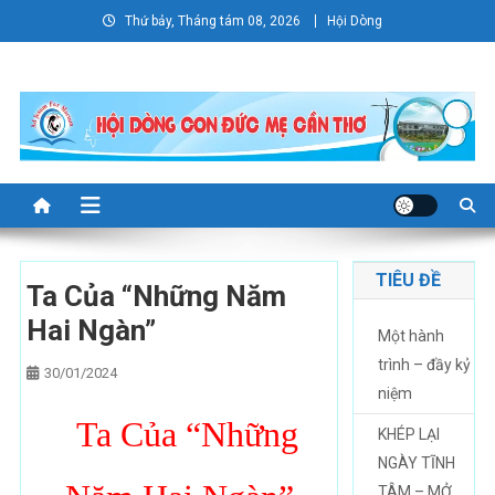
Skip
Thứ bảy, Tháng tám 08, 2026
Hội Dòng
to
content
TIÊU ĐỀ
Ta Của “Những Năm
Hai Ngàn”
Một hành
trình – đầy kỷ
30/01/2024
niệm
Ta Của “Những
KHÉP LẠI
NGÀY TĨNH
TÂM – MỞ