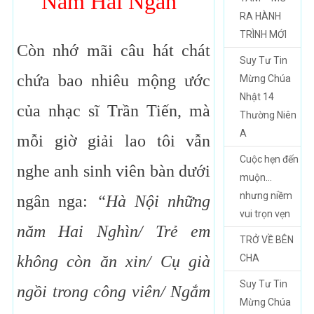
Năm Hai Ngàn”
RA HÀNH
TRÌNH MỚI
Còn nhớ mãi câu hát chát
Suy Tư Tin
chứa bao nhiêu mộng ước
Mừng Chúa
Nhật 14
của nhạc sĩ Trần Tiến, mà
Thường Niên
A
mỗi giờ giải lao tôi vẫn
Cuộc hẹn đến
nghe anh sinh viên bàn dưới
muộn…
nhưng niềm
ngân nga:
“Hà Nội những
vui trọn vẹn
năm Hai Nghìn/ Trẻ em
TRỞ VỀ BÊN
không còn ăn xin/ Cụ già
CHA
Suy Tư Tin
ngồi trong công viên/ Ngắm
Mừng Chúa