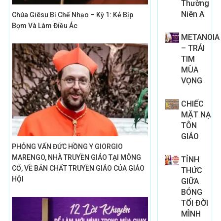
Thường
Niên A
Chúa Giêsu Bị Chế Nhạo – Kỳ 1: Kẻ Bịp
Bợm Và Làm Điều Ác
METANOIA
– TRÁI
TIM
MÙA
VỌNG
CHIẾC
MẶT NẠ
TÔN
GIÁO
PHỎNG VẤN ĐỨC HỒNG Y GIORGIO
MARENGO, NHÀ TRUYỀN GIÁO TẠI MÔNG
TỈNH
CỔ, VỀ BẢN CHẤT TRUYỀN GIÁO CỦA GIÁO
THỨC
HỘI
GIỮA
BÓNG
TỐI ĐỜI
MÌNH