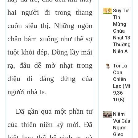
Suy Tư
hai người đi trong thang
Tin
Mừng
cuốn siêu thị. Những ngón
Chúa
chân bám xuống như thể sợ
Nhật 13
Thường
tuột khỏi dép. Đồng lầy mái
Niên A
rạ, đâu dễ mờ nhạt trong
Tôi Là
Con
điệu đi dáng đứng của
Chiên
Lạc (Mt
người nhà ta.
9,36-
10,8)
Đã gần qua một phần tư
Niềm
Vui Của
của thiên niên kỷ mới. Đã
Người
Gieo
biết bao thế hệ sinh ra và