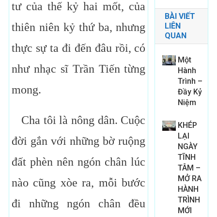
tư của thế kỷ hai mốt, của
BÀI VIẾT
thiên niên kỷ thứ ba, nhưng
LIÊN
QUAN
thực sự ta đi đến đâu rồi, có
Một
như nhạc sĩ Trần Tiến từng
Hành
Trình –
mong.
Đầy Kỷ
Niệm
Cha tôi là nông dân. Cuộc
KHÉP
LẠI
đời gắn với những bờ ruộng
NGÀY
TĨNH
đất phèn nên ngón chân lúc
TÂM –
MỞ RA
nào cũng xòe ra, mỗi bước
HÀNH
TRÌNH
đi những ngón chân đều
MỚI