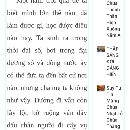
Một năm trôi qua để ta
Chúa
Thánh
biết mình lớn thế nào, đã
Thần
Hiện
làm được gì, học được điều
Xuống
Năm A
nào hay. Ta sinh ra trong
THẮP
thời đại số, bơi trong đại
SÁNG
dương số và dòng nước ấy
ĐỜI
DÂNG
có thể đưa ta đến bất cứ nơi
HIẾN
nào, nhưng cha mẹ ta không
Suy Tư
Tin
như vậy. Đường đi vẫn còn
Mừng
Chúa
lầy lội, bờ ruộng vẫn đầy
Nhật Lễ
Chúa
dấu chân người đi cấy vụ
Thăng