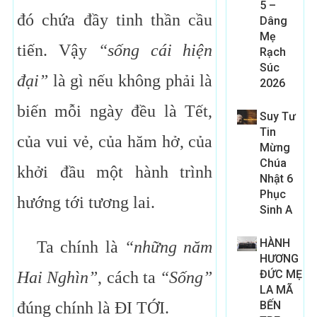
5 –
đó chứa đầy tinh thần cầu
Dâng
Mẹ
tiến. Vậy
“sống cái hiện
Rạch
Súc
đại”
là gì nếu không phải là
2026
biến mỗi ngày đều là Tết,
Suy Tư
Tin
của vui vẻ, của hăm hở, của
Mừng
Chúa
khởi đầu một hành trình
Nhật 6
Phục
hướng tới tương lai.
Sinh A
HÀNH
Ta chính là
“những năm
HƯƠNG
ĐỨC MẸ
Hai Nghìn”
, cách ta
“Sống”
LA MÃ
đúng chính là ĐI TỚI.
BẾN