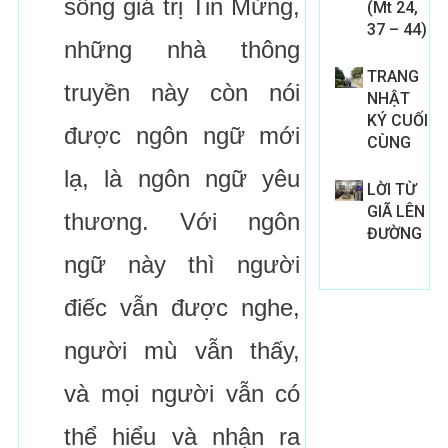
sống giá trị Tin Mừng,
(Mt 24,
37 – 44)
những nhà thông
TRANG
truyền này còn nói
NHẬT
KÝ CUỐI
được ngôn ngữ mới
CÙNG
lạ, là ngôn ngữ yêu
LỜI TỪ
GIÃ LÊN
thương. Với ngôn
ĐƯỜNG
ngữ này thì người
điếc vẫn được nghe,
người mù vẫn thấy,
và mọi người vẫn có
thể hiểu và nhận ra