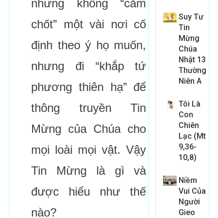
nhưng không “cắm
Suy Tư
chốt” một vài nơi cố
Tin
Mừng
định theo ý họ muốn,
Chúa
Nhật 13
nhưng đi “khắp tứ
Thường
Niên A
phương thiên hạ” để
Tôi Là
thông truyền Tin
Con
Chiên
Mừng của Chúa cho
Lạc (Mt
9,36-
mọi loài mọi vật. Vậy
10,8)
Tin Mừng là gì và
Niềm
được hiểu như thế
Vui Của
Người
nào?
Gieo