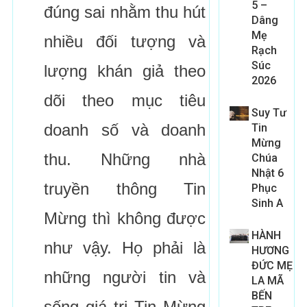
5 –
đúng sai nhằm thu hút
Dâng
Mẹ
nhiều đối tượng và
Rạch
Súc
lượng khán giả theo
2026
dõi theo mục tiêu
Suy Tư
doanh số và doanh
Tin
Mừng
thu. Những nhà
Chúa
Nhật 6
truyền thông Tin
Phục
Sinh A
Mừng thì không được
HÀNH
như vậy. Họ phải là
HƯƠNG
ĐỨC MẸ
những người tin và
LA MÃ
BẾN
sống giá trị Tin Mừng