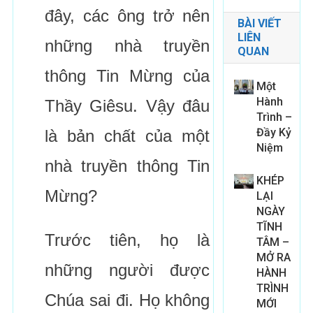
đây, các ông trở nên
BÀI VIẾT
LIÊN
những nhà truyền
QUAN
thông Tin Mừng của
Một
Hành
Thầy Giêsu. Vậy đâu
Trình –
Đầy Kỷ
là bản chất của một
Niệm
nhà truyền thông Tin
KHÉP
Mừng?
LẠI
NGÀY
TĨNH
Trước tiên, họ là
TÂM –
MỞ RA
những người được
HÀNH
TRÌNH
Chúa sai đi. Họ không
MỚI