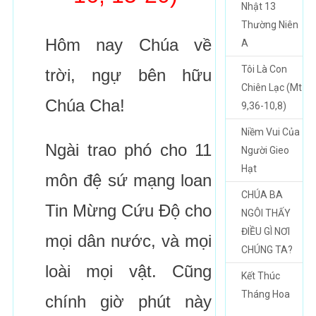
Nhật 13
Thường Niên
Hôm nay Chúa về
A
Tôi Là Con
trời, ngự bên hữu
Chiên Lạc (Mt
Chúa Cha!
9,36-10,8)
Niềm Vui Của
Ngài trao phó cho 11
Người Gieo
Hạt
môn đệ sứ mạng loan
CHÚA BA
Tin Mừng Cứu Độ cho
NGÔI THẤY
ĐIỀU GÌ NƠI
mọi dân nước, và mọi
CHÚNG TA?
loài mọi vật. Cũng
Kết Thúc
Tháng Hoa
chính giờ phút này