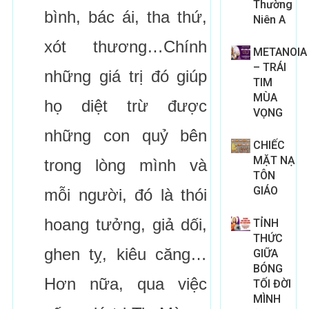
Thường
bình, bác ái, tha thứ,
Niên A
xót thương…Chính
METANOIA
– TRÁI
những giá trị đó giúp
TIM
MÙA
họ diệt trừ được
VỌNG
những con quỷ bên
CHIẾC
MẶT NẠ
trong lòng mình và
TÔN
GIÁO
mỗi người, đó là thói
hoang tưởng, giả dối,
TỈNH
THỨC
ghen tỵ, kiêu căng…
GIỮA
BÓNG
Hơn nữa, qua việc
TỐI ĐỜI
MÌNH