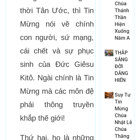
Chúa
thời Tân Ước, thì Tin
Thánh
Thần
Mừng nói về chính
Hiện
Xuống
con người, sứ mạng,
Năm A
cái chết và sự phục
THẮP
SÁNG
sinh của Đức Giêsu
ĐỜI
DÂNG
Kitô. Ngài chính là Tin
HIẾN
Mừng mà các môn đệ
Suy Tư
Tin
phải thông truyền
Mừng
Chúa
khắp thế giới!
Nhật Lễ
Chúa
Thăng
Thứ hai, họ là những