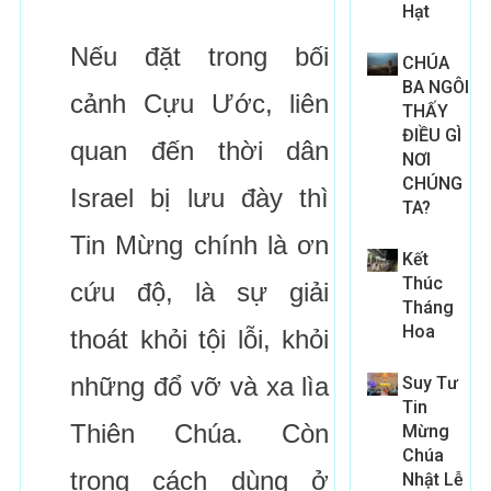
Hạt
Nếu đặt trong bối
CHÚA
BA NGÔI
cảnh Cựu Ước, liên
THẤY
ĐIỀU GÌ
quan đến thời dân
NƠI
CHÚNG
Israel bị lưu đày thì
TA?
Tin Mừng chính là ơn
Kết
Thúc
cứu độ, là sự giải
Tháng
Hoa
thoát khỏi tội lỗi, khỏi
những đổ vỡ và xa lìa
Suy Tư
Tin
Thiên Chúa. Còn
Mừng
Chúa
trong cách dùng ở
Nhật Lễ