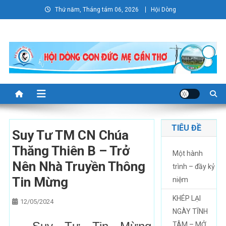
Skip
Thứ năm, Tháng tám 06, 2026
Hội Dòng
to
content
TIÊU ĐỀ
Suy Tư TM CN Chúa
Thăng Thiên B – Trở
Một hành
Nên Nhà Truyền Thông
trình – đầy kỷ
Tin Mừng
niệm
KHÉP LẠI
12/05/2024
NGÀY TĨNH
TÂM – MỞ