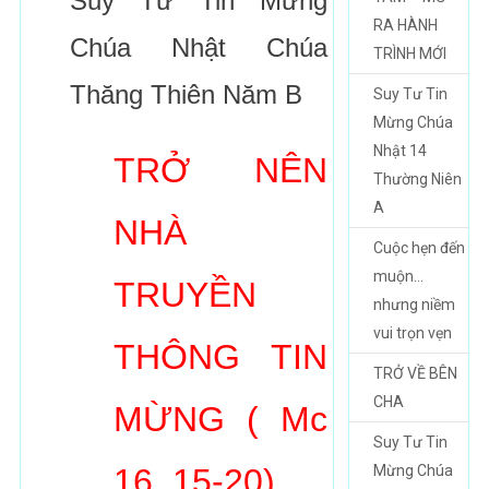
Suy Tư Tin Mừng
RA HÀNH
Chúa Nhật Chúa
TRÌNH MỚI
Thăng Thiên Năm B
Suy Tư Tin
Mừng Chúa
Nhật 14
TRỞ NÊN
Thường Niên
A
NHÀ
Cuộc hẹn đến
muộn…
TRUYỀN
nhưng niềm
vui trọn vẹn
THÔNG TIN
TRỞ VỀ BÊN
CHA
MỪNG ( Mc
Suy Tư Tin
16, 15-20)
Mừng Chúa