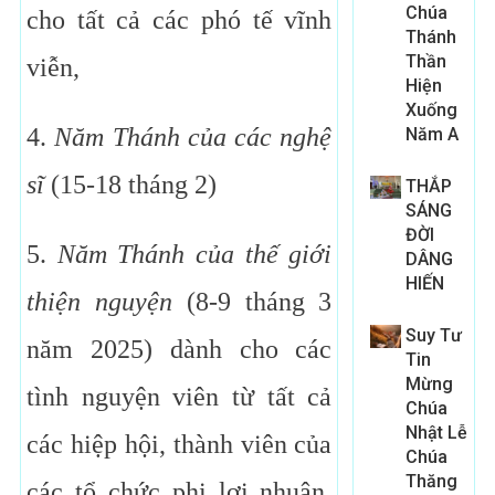
Chúa
cho tất cả các phó tế vĩnh
Thánh
Thần
viễn,
Hiện
Xuống
4.
Năm Thánh của các nghệ
Năm A
sĩ
(15-18 tháng 2)
THẮP
SÁNG
ĐỜI
5.
Năm Thánh của thế giới
DÂNG
HIẾN
thiện nguyện
(8-9 tháng 3
Suy Tư
năm 2025) dành cho các
Tin
Mừng
tình nguyện viên từ tất cả
Chúa
Nhật Lễ
các hiệp hội, thành viên của
Chúa
Thăng
các tổ chức phi lợi nhuận,