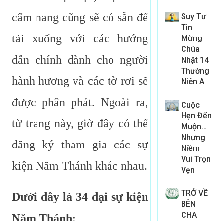
cẩm nang cũng sẽ có sẵn để
Suy Tư
Tin
tải xuống với các hướng
Mừng
Chúa
dẫn chính dành cho người
Nhật 14
Thường
hành hương và các tờ rơi sẽ
Niên A
được phân phát. Ngoài ra,
Cuộc
Hẹn Đến
từ trang này, giờ đây có thể
Muộn…
Nhưng
đăng ký tham gia các sự
Niềm
Vui Trọn
kiện Năm Thánh khác nhau.
Vẹn
TRỞ VỀ
Dưới đây là 34 đại sự kiện
BÊN
CHA
Năm Thánh: