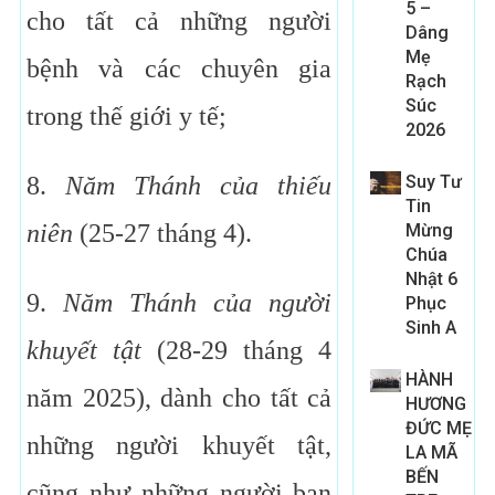
5 –
cho tất cả những người
Dâng
Mẹ
bệnh và các chuyên gia
Rạch
Súc
trong thế giới y tế;
2026
8.
Năm Thánh của thiếu
Suy Tư
Tin
niên
(25-27 tháng 4).
Mừng
Chúa
Nhật 6
9.
Năm Thánh của người
Phục
Sinh A
khuyết tật
(28-29 tháng 4
HÀNH
năm 2025), dành cho tất cả
HƯƠNG
ĐỨC MẸ
những người khuyết tật,
LA MÃ
BẾN
cũng như những người bạn