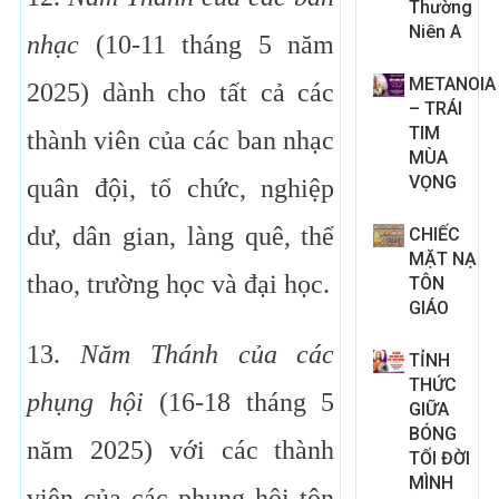
Thường
Niên A
nhạc
(10-11 tháng 5 năm
METANOIA
2025) dành cho tất cả các
– TRÁI
TIM
thành viên của các ban nhạc
MÙA
VỌNG
quân đội, tổ chức, nghiệp
dư, dân gian, làng quê, thể
CHIẾC
MẶT NẠ
thao, trường học và đại học.
TÔN
GIÁO
13.
Năm Thánh của các
TỈNH
THỨC
phụng hội
(16-18 tháng 5
GIỮA
BÓNG
năm 2025) với các thành
TỐI ĐỜI
MÌNH
viên của các phụng hội tôn