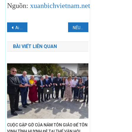
Nguồn:
xuanbichvietnam.net
Điều
Ai là người lớn hơn hết? – Suy tư Tin Mừng Chúa Nhật 25 Thường Niên năm B
NẾU 2+2=4, VẬY THIÊN CHÚA HIỆN HỮU
hướng
BÀI VIẾT LIÊN QUAN
bài
viết
CUỘC GẶP GỠ CỦA NĂM TÔN GIÁO ĐỂ TÔN
VINH TÌNH HUYNH ĐỆ TẠI THẾ VẬN HỘI