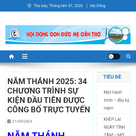
Skip
Thứ sáu, Tháng tám 07, 2026
Hội Dòng
to
content
TIÊU ĐỀ
NĂM THÁNH 2025: 34
CHƯƠNG TRÌNH SỰ
Một hành
KIỆN ĐẦU TIÊN ĐƯỢC
trình – đầy kỷ
CÔNG BỐ TRỰC TUYẾN
niệm
KHÉP LẠI
21/09/2024
NGÀY TĨNH
NĂM THÁNH
TÂM – MỞ