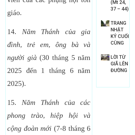
(Mt 24,
37 – 44)
giáo.
TRANG
NHẬT
14.
Năm Thánh của gia
KÝ CUỐI
CÙNG
đình, trẻ em, ông bà và
người già
(30 tháng 5 năm
LỜI TỪ
GIÃ LÊN
2025 đến 1 tháng 6 năm
ĐƯỜNG
2025).
15.
Năm Thánh của các
phong trào, hiệp hội và
cộng đoàn mới
(7-8 tháng 6