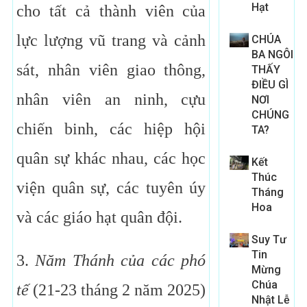
Hạt
cho tất cả thành viên của
lực lượng vũ trang và cảnh
CHÚA
BA NGÔI
sát, nhân viên giao thông,
THẤY
ĐIỀU GÌ
nhân viên an ninh, cựu
NƠI
CHÚNG
chiến binh, các hiệp hội
TA?
quân sự khác nhau, các học
Kết
Thúc
viện quân sự, các tuyên úy
Tháng
Hoa
và các giáo hạt quân đội.
Suy Tư
Tin
3.
Năm Thánh của các phó
Mừng
Chúa
tế
(21-23 tháng 2 năm 2025)
Nhật Lễ