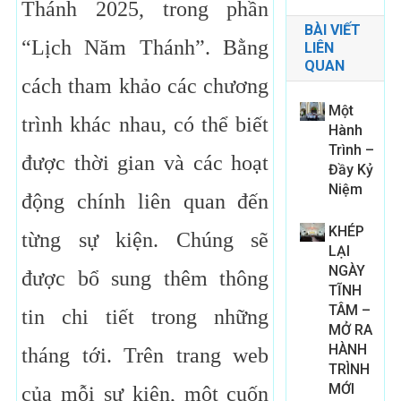
Thánh 2025, trong phần
BÀI VIẾT
“Lịch Năm Thánh”. Bằng
LIÊN
QUAN
cách tham khảo các chương
Một
trình khác nhau, có thể biết
Hành
Trình –
được thời gian và các hoạt
Đầy Kỷ
Niệm
động chính liên quan đến
KHÉP
từng sự kiện. Chúng sẽ
LẠI
NGÀY
được bổ sung thêm thông
TĨNH
TÂM –
tin chi tiết trong những
MỞ RA
HÀNH
tháng tới. Trên trang web
TRÌNH
MỚI
của mỗi sự kiện, một cuốn