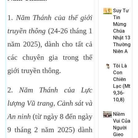
Suy Tư
1.
Năm Thánh của thế giới
Tin
Mừng
truyền thông
(24-26 tháng 1
Chúa
Nhật 13
năm 2025), dành cho tất cả
Thường
Niên A
các chuyên gia trong thế
Tôi Là
giới truyền thông.
Con
Chiên
Lạc (Mt
2.
Năm Thánh của Lực
9,36-
10,8)
lượng Vũ trang, Cảnh sát và
Niềm
An ninh
(từ ngày 8 đến ngày
Vui Của
Người
9 tháng 2 năm 2025) dành
Gieo