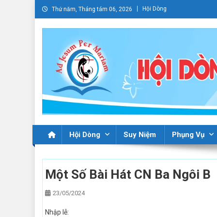
Skip
Hội Dòng
Thứ năm, Tháng tám 06, 2026
to
content
Hội Dòng
Suy Niệm
Phụng Vụ
Một Số Bài Hát CN Ba Ngôi B
23/05/2024
Nhập lễ: