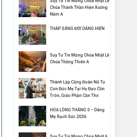
Suy Tư Tin Mừng Chúa Nhật Lễ
Chúa Thánh Thần Hiện Xuống
Năm A
THẮP SÁNG ĐỜI DÂNG HIẾN
Suy Tư Tin Mừng Chúa Nhật Lễ
Chúa Thăng Thiên A
Thành Lập Cộng Đoàn Nữ Tu
Con Đức Mẹ Tại Họ Đạo Cồn
Tròn, Giáo Phận Cần Thơ
HOA LÒNG THÁNG 5 – Dâng
Mẹ Rạch Súc 2026
Suy Tư Tin Mừng Chúa Nhật 6