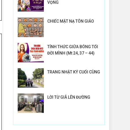
VỌNG
CHIẾC MẶT NẠ TÔN GIÁO
TỈNH THỨC GIỮA BÓNG TỐI
ĐỜI MÌNH (Mt 24, 37 – 44)
TRANG NHẬT KÝ CUỐI CÙNG
LỜI TỪ GIÃ LÊN ĐƯỜNG