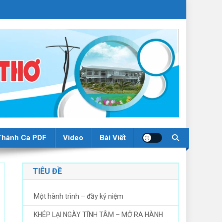
Thánh Ca PDF
Video
Bài Viết
TIÊU ĐỀ
Một hành trình – đầy kỷ niệm
KHÉP LẠI NGÀY TĨNH TÂM – MỞ RA HÀNH