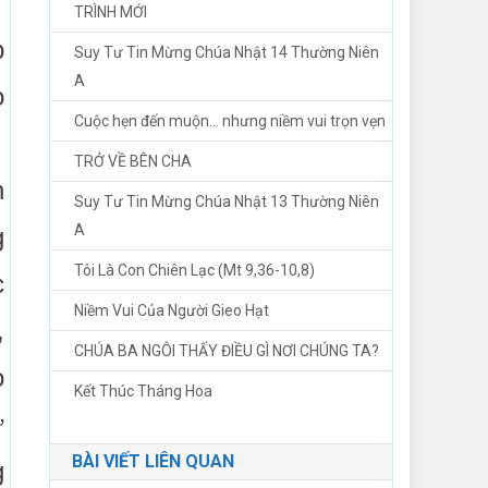
TRÌNH MỚI
p
Suy Tư Tin Mừng Chúa Nhật 14 Thường Niên
A
o
Cuộc hẹn đến muộn… nhưng niềm vui trọn vẹn
TRỞ VỀ BÊN CHA
n
Suy Tư Tin Mừng Chúa Nhật 13 Thường Niên
A
g
Tôi Là Con Chiên Lạc (Mt 9,36-10,8)
c
Niềm Vui Của Người Gieo Hạt
,
CHÚA BA NGÔI THẤY ĐIỀU GÌ NƠI CHÚNG TA?
o
Kết Thúc Tháng Hoa
ự
BÀI VIẾT LIÊN QUAN
g