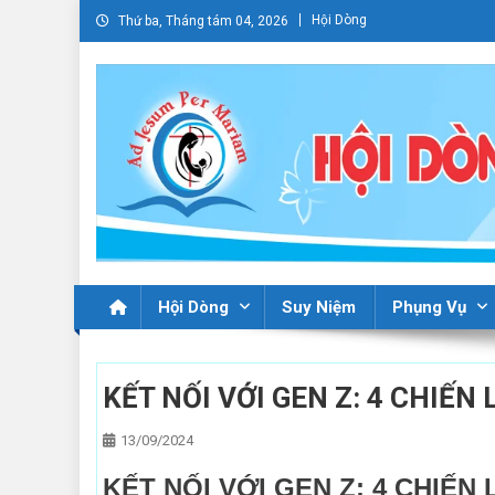
Skip
Hội Dòng
Thứ ba, Tháng tám 04, 2026
to
content
Hội Dòng
Suy Niệm
Phụng Vụ
KẾT NỐI VỚI GEN Z: 4 CHIẾN
13/09/2024
KẾT NỐI VỚI GEN Z: 4 CHIẾ