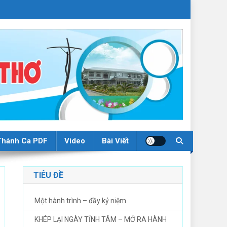
Thánh Ca PDF
Video
Bài Viết
TIÊU ĐỀ
Một hành trình – đầy kỷ niệm
KHÉP LẠI NGÀY TĨNH TÂM – MỞ RA HÀNH