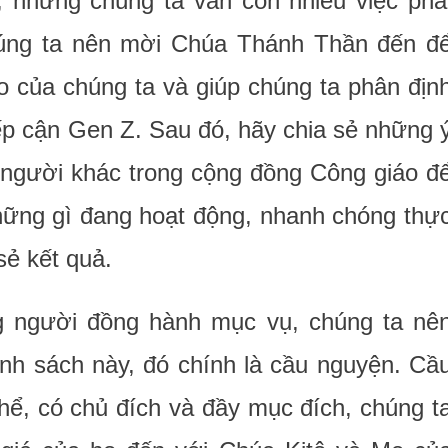
, nhưng chúng ta vẫn còn nhiều việc phả
chúng ta nên mời Chúa Thánh Thần đến đ
 của chúng ta và giúp chúng ta phân địn
ếp cận Gen Z. Sau đó, hãy chia sẻ những 
 người khác trong cộng đồng Công giáo đ
hững gì đang hoạt động, nhanh chóng thự
sẻ kết quả.
ng người đồng hành mục vụ, chúng ta nê
nh sách này, đó chính là cầu nguyện. Cầ
ể, có chủ đích và đầy mục đích, chúng t