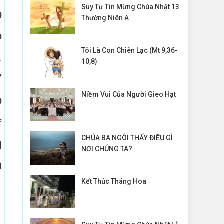
Suy Tư Tin Mừng Chúa Nhật 13
p
Thường Niên A
o
Tôi Là Con Chiên Lạc (Mt 9,36-
.
10,8)
”
Niềm Vui Của Người Gieo Hạt
o
ứ
CHÚA BA NGÔI THẤY ĐIỀU GÌ
g
NƠI CHÚNG TA?
h
Kết Thúc Tháng Hoa