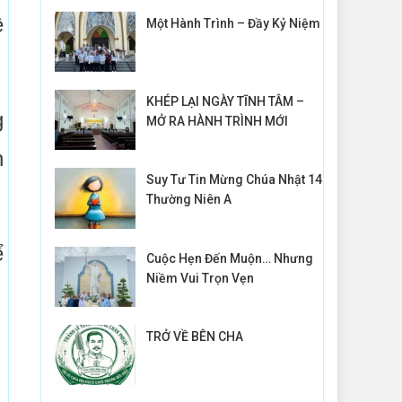
ề
Một Hành Trình – Đầy Kỷ Niệm
KHÉP LẠI NGÀY TĨNH TÂM –
g
MỞ RA HÀNH TRÌNH MỚI
n
Suy Tư Tin Mừng Chúa Nhật 14
Thường Niên A
ể
Cuộc Hẹn Đến Muộn… Nhưng
Niềm Vui Trọn Vẹn
TRỞ VỀ BÊN CHA