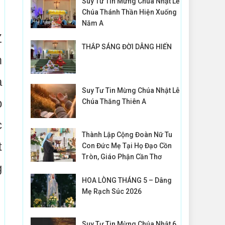
Suy Tư Tin Mừng Chúa Nhật Lễ
Chúa Thánh Thần Hiện Xuống
Năm A
Z
THẮP SÁNG ĐỜI DÂNG HIẾN
m
à
Suy Tư Tin Mừng Chúa Nhật Lễ
p
Chúa Thăng Thiên A
c
Thành Lập Cộng Đoàn Nữ Tu
t
Con Đức Mẹ Tại Họ Đạo Cồn
Tròn, Giáo Phận Cần Thơ
g
HOA LÒNG THÁNG 5 – Dâng
Mẹ Rạch Súc 2026
Suy Tư Tin Mừng Chúa Nhật 6