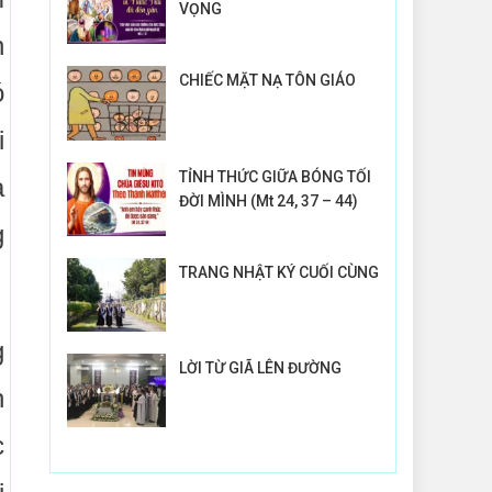
VỌNG
n
CHIẾC MẶT NẠ TÔN GIÁO
ó
i
TỈNH THỨC GIỮA BÓNG TỐI
à
ĐỜI MÌNH (Mt 24, 37 – 44)
g
TRANG NHẬT KÝ CUỐI CÙNG
g
LỜI TỪ GIÃ LÊN ĐƯỜNG
n
c