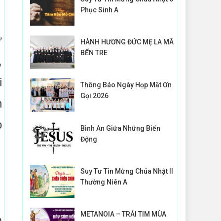
Phục Sinh A
ứ
HÀNH HƯƠNG ĐỨC MẸ LA MÃ
BẾN TRE
,
i
Thông Báo Ngày Họp Mặt Ơn
Gọi 2026
n
o
Bình An Giữa Những Biến
Động
Suy Tư Tin Mừng Chúa Nhật II
Thường Niên A
METANOIA – TRÁI TIM MÙA
m