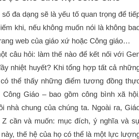
 số đa dạng sẽ là yếu tố quan trọng để tiế
iếm khi, nếu không muốn nói là không ba
c trang web của giáo xứ hoặc Công giáo…
t câu hỏi: làm thế nào để kết nối với Ge
ầy nhiệt huyết? Khi tổng hợp tất cả nhữn
a có thể thấy những điểm tương đồng thự
h Công Giáo – bao gồm công bình xã hội
i nhà chung của chúng ta. Ngoài ra, Giá
 Z cần và muốn: mục đích, ý nghĩa và s
này, thế hệ của họ có thể là một lực lượn