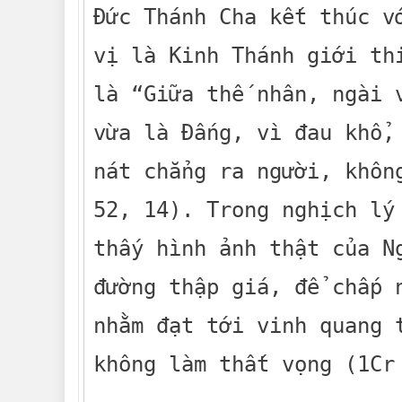
Đức Thánh Cha kết thúc v
vị là Kinh Thánh giới th
là “Giữa thế nhân, ngài 
vừa là Đấng, vì đau khổ,
nát chẳng ra người, khôn
52, 14). Trong nghịch lý
thấy hình ảnh thật của N
đường thập giá, để chấp 
nhằm đạt tới vinh quang 
không làm thất vọng (1Cr