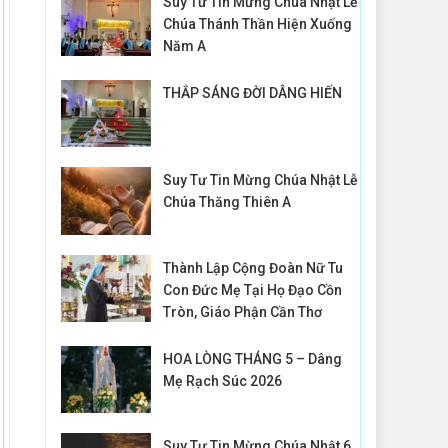
Suy Tư Tin Mừng Chúa Nhật Lễ
Chúa Thánh Thần Hiện Xuống
Năm A
THẮP SÁNG ĐỜI DÂNG HIẾN
Suy Tư Tin Mừng Chúa Nhật Lễ
Chúa Thăng Thiên A
Thành Lập Cộng Đoàn Nữ Tu
Con Đức Mẹ Tại Họ Đạo Cồn
Tròn, Giáo Phận Cần Thơ
HOA LÒNG THÁNG 5 – Dâng
Mẹ Rạch Súc 2026
Suy Tư Tin Mừng Chúa Nhật 6