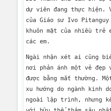
dự viên đang thực hiện. 
của Giáo sư Ivo Pitanguy
khuôn mặt của nhiều trẻ 
các em.
Ngài nhận xét ai cũng bi
nơi phản ánh một vẻ đẹp 
được bằng mắt thường. Mộ
xu hướng do ngành kinh d
ngoài lập trình, nhưng k
với hữu thể thâm sâu nhấ