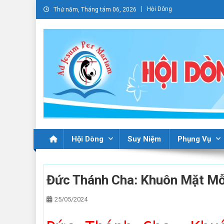
Skip
Hội Dòng
Thứ năm, Tháng tám 06, 2026
to
content
Hội Dòng
Suy Niệm
Phụng Vụ
Đức Thánh Cha: Khuôn Mặt Mỗ
25/05/2024