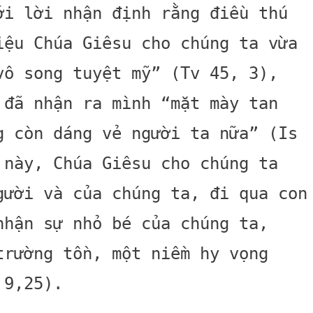
ới lời nhận định rằng điều thú
iệu Chúa Giêsu cho chúng ta vừa
vô song tuyệt mỹ” (Tv 45, 3),
 đã nhận ra mình “mặt mày tan
g còn dáng vẻ người ta nữa” (Is
 này, Chúa Giêsu cho chúng ta
gười và của chúng ta, đi qua con
nhận sự nhỏ bé của chúng ta,
trường tồn, một niềm hy vọng
 9,25).