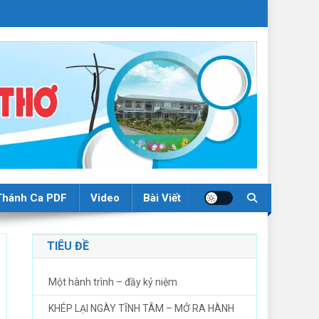
Thánh Ca PDF
Video
Bài Viết
TIÊU ĐỀ
Một hành trình – đầy kỷ niệm
KHÉP LẠI NGÀY TĨNH TÂM – MỞ RA HÀNH