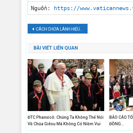
Nguồn:
https://www.vaticannews.
Điều
CÁCH CHỮA LÀNH HIỆU QUẢ
hướng
BÀI VIẾT LIÊN QUAN
bài
viết
ĐTC Phanxicô: Chúng Ta Không Thể Nói
BÁO CÁO T
Về Chúa Giêsu Mà Không Có Niềm Vui
ĐỒNG…