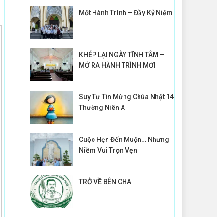
Một Hành Trình – Đầy Kỷ Niệm
KHÉP LẠI NGÀY TĨNH TÂM –
MỞ RA HÀNH TRÌNH MỚI
Suy Tư Tin Mừng Chúa Nhật 14
Thường Niên A
Cuộc Hẹn Đến Muộn… Nhưng
Niềm Vui Trọn Vẹn
TRỞ VỀ BÊN CHA