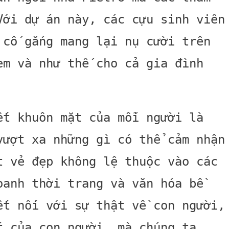
Với dự án này, các cựu sinh viên
 cố gắng mang lại nụ cười trên
em và như thế cho cả gia đình
ết khuôn mặt của mỗi người là
vượt xa những gì có thể cảm nhận
t vẻ đẹp không lệ thuộc vào các
oanh thời trang và văn hóa bề
ết nối với sự thật về con người,
t của con người, mà chúng ta