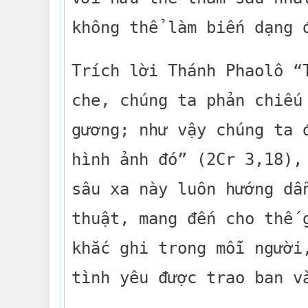
không thể làm biến dạng
Trích lời Thánh Phaolô “
che, chúng ta phản chiếu
gương; như vậy chúng ta 
hình ảnh đó” (2Cr 3,18),
sâu xa này luôn hướng dẫ
thuật, mang đến cho thế 
khắc ghi trong mỗi người
tình yêu được trao ban v