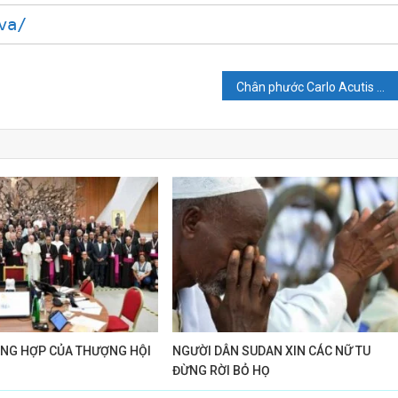
va/
Chân phước Carlo Acutis sẽ được phong thánh
ỔNG HỢP CỦA THƯỢNG HỘI
NGƯỜI DÂN SUDAN XIN CÁC NỮ TU
ĐỪNG RỜI BỎ HỌ