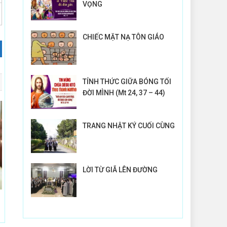
VỌNG
CHIẾC MẶT NẠ TÔN GIÁO
TỈNH THỨC GIỮA BÓNG TỐI
ĐỜI MÌNH (Mt 24, 37 – 44)
TRANG NHẬT KÝ CUỐI CÙNG
LỜI TỪ GIÃ LÊN ĐƯỜNG