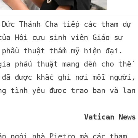
 Đức Thánh Cha tiếp các tham dự
của Hội cựu sinh viên Giáo sư
 phẫu thuật thẩm mỹ hiện đại.
gia phẫu thuật mang đến cho thế
 đã được khắc ghi nơi mỗi người,
ng tình yêu được trao ban và lan
Vatican News
án ngôi nhà Pietro mà các tham