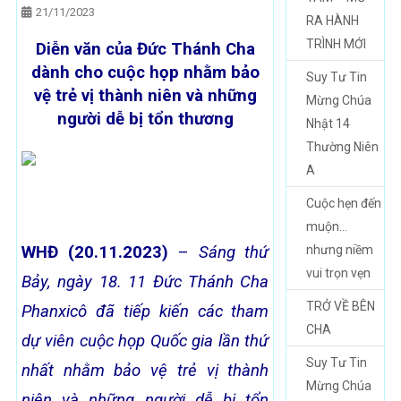
21/11/2023
RA HÀNH
TRÌNH MỚI
Diễn văn của Đức Thánh Cha
dành cho cuộc họp nhằm bảo
Suy Tư Tin
vệ trẻ vị thành niên và những
Mừng Chúa
người dễ bị tổn thương
Nhật 14
Thường Niên
A
Cuộc hẹn đến
muộn…
WHĐ (20.11.2023)
–
Sáng t
hứ
nhưng niềm
vui trọn vẹn
Bảy, ngày
18
. 11
Đức Thánh Cha
TRỞ VỀ BÊN
Phanxicô đã tiếp kiến các tham
CHA
dự viên cuộc họp Quốc gia lần thứ
Suy Tư Tin
nhất nhằm bảo vệ trẻ vị thành
Mừng Chúa
niên và những người dễ bị tổn