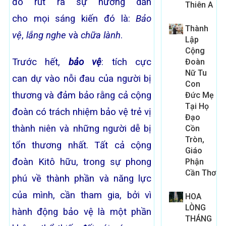
đó rút ra sự hướng dẫn
Thiên A
cho mọi sáng kiến đó là:
Bảo
Thành
vệ
,
lắng nghe
và
chữa lành
.
Lập
Cộng
Trước hết,
bảo vệ
: tích cực
Đoàn
Nữ Tu
can dự vào nỗi đau của người bị
Con
thương và đảm bảo rằng cả cộng
Đức Mẹ
Tại Họ
đoàn có trách nhiệm bảo vệ trẻ vị
Đạo
thành niên và những người dễ bị
Cồn
Tròn,
tổn thương nhất. Tất cả cộng
Giáo
đoàn Kitô hữu, trong sự phong
Phận
Cần Thơ
phú về thành phần và năng lực
của mình, cần tham gia, bởi vì
HOA
LÒNG
hành động bảo vệ là một phần
THÁNG