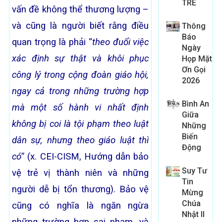
TRE
vấn đề không thể thương lượng –
và cũng là người biết rằng điều
Thông
Báo
quan trọng là phải “
theo đuổi việc
Ngày
xác định sự thật và khôi phục
Họp Mặt
Ơn Gọi
công lý trong cộng đoàn
giáo hội,
2026
ngay
cả trong những trường hợp
Bình An
mà một số hành vi nhất định
Giữa
không bị coi là tội phạm theo
luật
Những
Biến
dân
sự, nhưng theo giáo luật
thì
Động
có
” (x. CEI-CISM, Hướng dẫn bảo
Suy Tư
vệ trẻ vị thành niên và những
Tin
người dễ bị tổn thương). Bảo vệ
Mừng
Chúa
cũng có nghĩa là ngăn ngừa
Nhật II
những trường hợp sai phạm, và