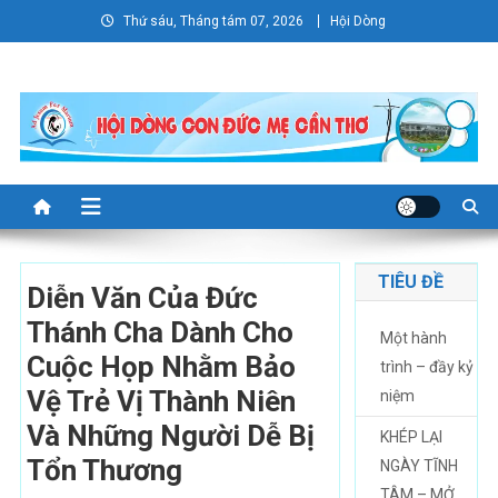
Skip
Thứ sáu, Tháng tám 07, 2026
Hội Dòng
to
content
TIÊU ĐỀ
Diễn Văn Của Đức
Thánh Cha Dành Cho
Một hành
Cuộc Họp Nhằm Bảo
trình – đầy kỷ
Vệ Trẻ Vị Thành Niên
niệm
Và Những Người Dễ Bị
KHÉP LẠI
Tổn Thương
NGÀY TĨNH
TÂM – MỞ