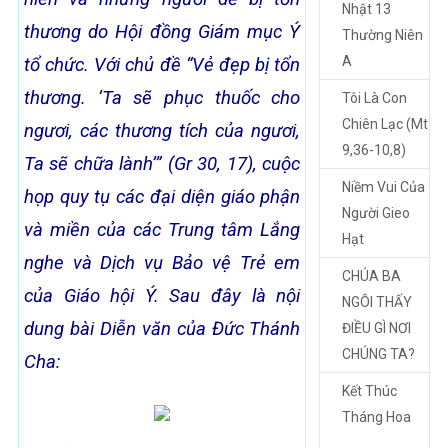
Nhật 13
thương do Hội đồng Giám mục Ý
Thường Niên
A
tổ chức. Với chủ đề “Vẻ đẹp bị tổn
thương.
‘Ta sẽ phục thuốc cho
Tôi Là Con
Chiên Lạc (Mt
ngươi,
các thương tích của ngươi,
9,36-10,8)
Ta sẽ chữa lành
’” (Gr 30
, 17)
, cuộc
Niềm Vui Của
họp quy tụ các đại diện giáo phận
Người Gieo
và miền của các Trung tâm Lắng
Hạt
nghe và Dịch vụ Bảo vệ Trẻ em
CHÚA BA
của Giáo hội Ý. Sau đây là nội
NGÔI THẤY
dung bài Diễn văn của Đức Thánh
ĐIỀU GÌ NƠI
CHÚNG TA?
Cha:
Kết Thúc
Tháng Hoa