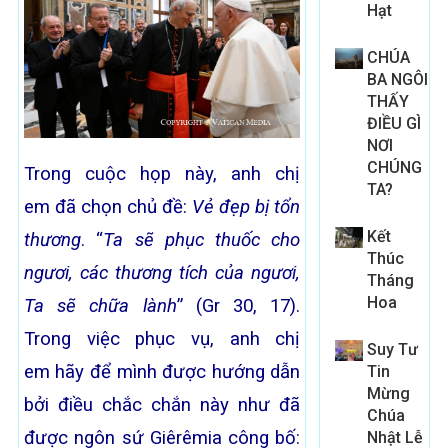
Hạt
CHÚA
BA NGÔI
THẤY
ĐIỀU GÌ
NƠI
CHÚNG
Trong cuộc họp này, anh chị
TA?
em đã chọn chủ đề:
Vẻ đẹp bị tổn
Kết
thương
. “
Ta sẽ phục thuốc cho
Thúc
ngươi,
các thương tích của ngươi,
Tháng
Hoa
Ta sẽ chữa lành
” (Gr 30, 17).
Trong việc phục vụ, anh chị
Suy Tư
em hãy để mình được hướng dẫn
Tin
Mừng
bởi điều chắc chắn này như đã
Chúa
được ngôn sứ Giêrêmia công bố:
Nhật Lễ