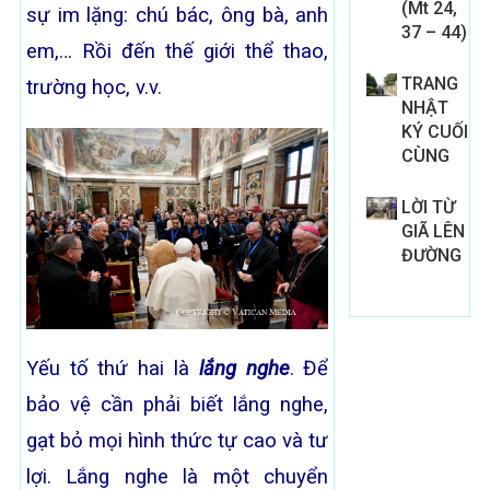
(Mt 24,
sự im lặng: chú bác, ông bà, anh
37 – 44)
em,… Rồi đến thế giới thể thao,
TRANG
trường học, v.v.
NHẬT
KÝ CUỐI
CÙNG
LỜI TỪ
GIÃ LÊN
ĐƯỜNG
Yếu tố thứ hai là
lắng nghe
. Để
bảo vệ cần phải biết lắng nghe,
gạt bỏ mọi hình thức tự cao và tư
lợi. Lắng nghe là một chuyển