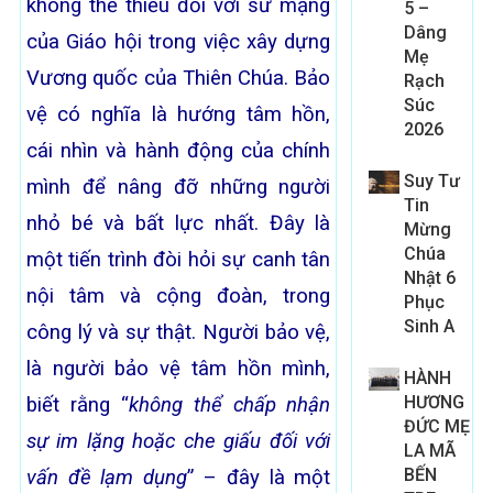
không thể thiếu đối với sứ mạng
5 –
Dâng
của Giáo hội trong việc xây dựng
Mẹ
Vương quốc của Thiên Chúa. Bảo
Rạch
Súc
vệ có nghĩa là hướng tâm hồn,
2026
cái nhìn và hành động của chính
Suy Tư
mình để nâng đỡ những người
Tin
nhỏ bé và bất lực nhất. Đây là
Mừng
Chúa
một tiến trình đòi hỏi sự canh tân
Nhật 6
nội tâm và cộng đoàn, trong
Phục
Sinh A
công lý và sự thật. Người bảo vệ,
là người bảo vệ tâm hồn mình,
HÀNH
HƯƠNG
biết rằng “
không thể chấp nhận
ĐỨC MẸ
sự im lặng hoặc che giấu đối với
LA MÃ
BẾN
vấn đề lạm dụng
” – đây là một