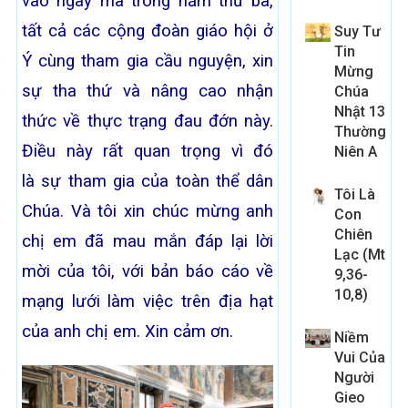
vào ngày mà trong năm thứ ba,
tất cả các cộng đoàn giáo hội ở
Suy Tư
Tin
Ý cùng tham gia cầu nguyện, xin
Mừng
sự tha thứ và nâng cao nhận
Chúa
Nhật 13
thức về thực trạng đau đớn này.
Thường
Điều này rất quan trọng vì đó
Niên A
là sự tham gia của toàn thể dân
Tôi Là
Chúa. Và tôi xin chúc mừng anh
Con
Chiên
chị em đã mau mắn đáp lại lời
Lạc (Mt
mời của tôi, với bản báo cáo về
9,36-
10,8)
mạng lưới làm việc trên địa hạt
của anh chị em. Xin cảm ơn.
Niềm
Vui Của
Người
Gieo