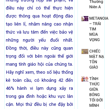
Thường
Niên A
điều này chỉ có thể thực hiện
được thông qua hoạt động đào
METANOIA
tạo liên lỉ, nhằm nâng cao nhận
– TRÁI
TIM
thức và lưu tâm đến việc bảo vệ
MÙA
những người yếu đuối nhất.
VỌNG
Đồng thời, điều này cũng quan
CHIẾC
trọng đối với bên ngoài thế giới
MẶT NẠ
TÔN
mang tính giáo hội của chúng ta.
GIÁO
Hãy nghĩ xem, theo số liệu thống
TỈNH
kê toàn cầu, có khoảng 42 đến
THỨC
46% hành vi lạm dụng xảy ra
GIỮA
BÓNG
trong gia đình hoặc khu vực lân
TỐI ĐỜI
cận. Mọi thứ đều bị che đậy bởi
MÌNH