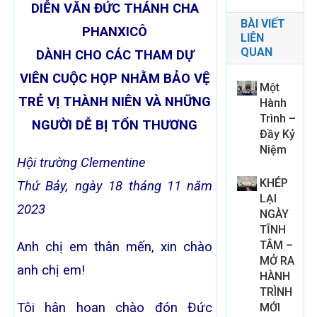
DIỄN VĂN ĐỨC THÁNH CHA
BÀI VIẾT
PHANXICÔ
LIÊN
QUAN
DÀNH CHO CÁC THAM DỰ
VIÊN CUỘC HỌP NHẰM BẢO VỆ
Một
TRẺ VỊ THÀNH NIÊN VÀ NHỮNG
Hành
Trình –
NGƯỜI DỄ BỊ TỔN THƯƠNG
Đầy Kỷ
Niệm
Hội trường Clementine
KHÉP
Thứ Bảy, ngày
18 tháng 11 năm
LẠI
2023
NGÀY
TĨNH
TÂM –
Anh chị em thân mến, xin chào
MỞ RA
anh chị em!
HÀNH
TRÌNH
Tôi hân hoan chào đón Đức
MỚI