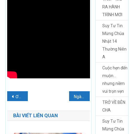
RA HÀNH
TRÌNH MỚI
Suy Tư Tin
Mừng Chúa
Nhật 14
Thường Niên
A
Cuộc hẹn đến
muộn…
nhưng niềm
vui trọn vẹn
Điều
Ơn cứu độ cho muôn dân (29.12.2023 – Thứ Sáu – Ngày 5 tuần Bát nhật Giáng Sinh)
Ngày càng lớn lên (30.12.2023 – Thứ Bảy – ngày 6 trong tuần Bát nhật Giáng Sinh)
TRỞ VỀ BÊN
hướng
CHA
BÀI VIẾT LIÊN QUAN
bài
Suy Tư Tin
viết
Mừng Chúa