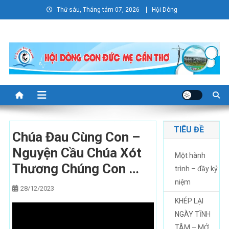
Skip
Thứ sáu, Tháng tám 07, 2026
Hội Dòng
to
content
TIÊU ĐỀ
Chúa Đau Cùng Con –
Nguyện Cầu Chúa Xót
Một hành
Thương Chúng Con …
trình – đầy kỷ
niệm
28/12/2023
KHÉP LẠI
NGÀY TĨNH
TÂM – MỞ