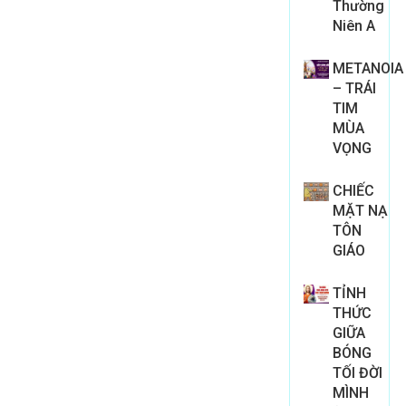
Thường
Niên A
METANOIA
– TRÁI
TIM
MÙA
VỌNG
CHIẾC
MẶT NẠ
TÔN
GIÁO
TỈNH
THỨC
GIỮA
BÓNG
TỐI ĐỜI
MÌNH