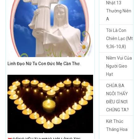
Nhật 13
Thường Niên
A
Tôi Là Con
Chiên Lạc (Mt
9,36-10,8)
Niềm Vui Của
Linh Đạo Nữ Tu Con Đức Mẹ Cần Thơ.
Người Gieo
Hạt
CHÚA BA
NGÔI THẤY
ĐIỀU GÌ NƠI
CHÚNG TA?
Kết Thúc
Tháng Hoa