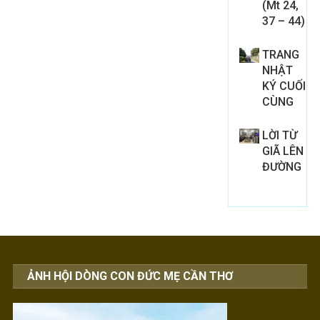
(Mt 24,
37 – 44)
TRANG
NHẬT
KÝ CUỐI
CÙNG
LỜI TỪ
GIÃ LÊN
ĐƯỜNG
ẢNH HỘI DÒNG CON ĐỨC MẸ CẦN THƠ