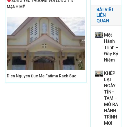
SỐNG YÊU THƯƠNG VỚI LÒNG TIN
MẠNH MẼ
BÀI VIẾT
LIÊN
QUAN
Một
Hành
Trình –
Đầy Kỷ
Niệm
KHÉP
Dien Nguyen Đuc Me Fatima Rach Suc
LẠI
NGÀY
TĨNH
TÂM –
MỞ RA
HÀNH
TRÌNH
MỚI