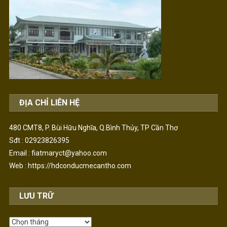
ĐỊA CHỈ LIÊN HỆ
480 CMT8, P. Bùi Hữu Nghĩa, Q.Bình Thủy, TP Cần Thơ
Sđt : 02923826395
Email : fiatmaryct@yahoo.com
Web :
https://hdconducmecantho.com
LƯU TRỮ
Lưu