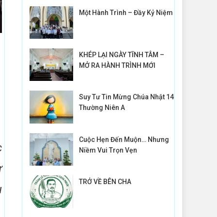
Một Hành Trình – Đầy Kỷ Niệm
KHÉP LẠI NGÀY TĨNH TÂM –
MỞ RA HÀNH TRÌNH MỚI
Suy Tư Tin Mừng Chúa Nhật 14
Thường Niên A
Cuộc Hẹn Đến Muộn… Nhưng
c
Niềm Vui Trọn Vẹn
ự
TRỞ VỀ BÊN CHA
u