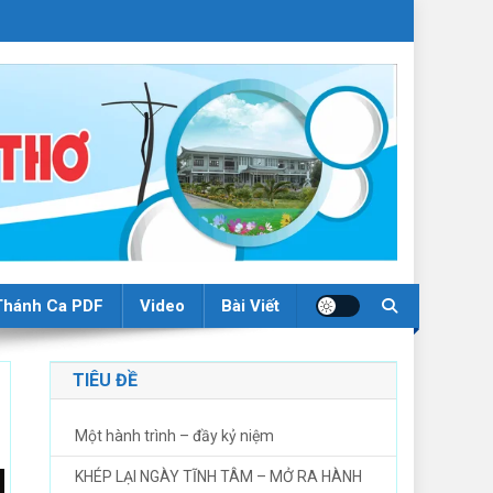
Thánh Ca PDF
Video
Bài Viết
TIÊU ĐỀ
Một hành trình – đầy kỷ niệm
KHÉP LẠI NGÀY TĨNH TÂM – MỞ RA HÀNH