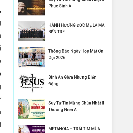
Phục Sinh A
,
g
HÀNH HƯƠNG ĐỨC MẸ LA MÃ
BẾN TRE
n
i
Thông Báo Ngày Họp Mặt Ơn
Gọi 2026
ỗ
ó
Bình An Giữa Những Biến
Động
g
ự
Suy Tư Tin Mừng Chúa Nhật II
Thường Niên A
n
i
METANOIA – TRÁI TIM MÙA