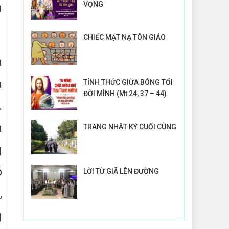
VỌNG
n
CHIẾC MẶT NẠ TÔN GIÁO
à
a
TỈNH THỨC GIỮA BÓNG TỐI
ĐỜI MÌNH (Mt 24, 37 – 44)
.
h
TRANG NHẬT KÝ CUỐI CÙNG
g
ó
LỜI TỪ GIÃ LÊN ĐƯỜNG
,
g