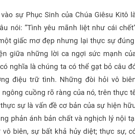
n vào sự Phục Sinh của Chúa Giêsu Kitô l
u nói: “Tình yêu mãnh liệt như cái chết
 một giấc mơ đẹp nhưng lại thực sự đúng
iện giữa những lời ca ngợi sức mạnh củ
có nghĩa là chúng ta có thể gạt bỏ câu đ
ng điệu trữ tình. Những đòi hỏi vô biê
 ngông cuồng rõ ràng của nó, trên thực t
 thực sự là vấn đề cơ bản của sự hiện hữ
g phản ánh bản chất và nghịch lý nội tạ
ự vô biên, sự bất khả hủy diệt; thực sự, c