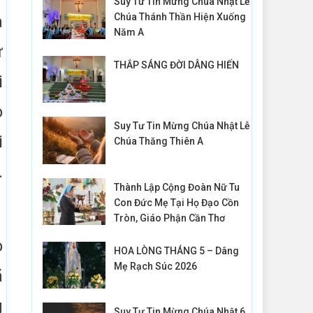
Suy Tư Tin Mừng Chúa Nhật Lễ
Chúa Thánh Thần Hiện Xuống
à
Năm A
ự
THẮP SÁNG ĐỜI DÂNG HIẾN
i
o
Suy Tư Tin Mừng Chúa Nhật Lễ
i
Chúa Thăng Thiên A
.
Thành Lập Cộng Đoàn Nữ Tu
Con Đức Mẹ Tại Họ Đạo Cồn
Tròn, Giáo Phận Cần Thơ
o
HOA LÒNG THÁNG 5 – Dâng
Mẹ Rạch Súc 2026
ã
g
Suy Tư Tin Mừng Chúa Nhật 6