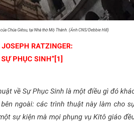
h của Chúa Giêsu, tại Nhà thờ Mộ Thánh. (Ảnh CNS/Debbie Hill)
 JOSEPH RATZINGER:
 SỰ PHỤC SINH”
[1]
thuật về Sự Phục Sinh là một điều gì đó khá
ên ngoài: các trình thuật này làm cho s
, một sự kiện mà mọi phụng vụ Kitô giáo đề