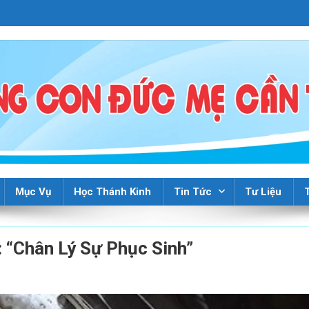
Mục Vụ
Học Thánh Kinh
Tin Tức
Tư Liệu
 “Chân Lý Sự Phục Sinh”