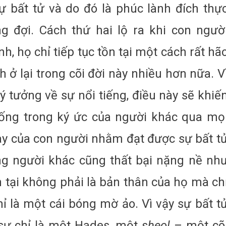
ự bất tử và do đó là phúc lành đích thự
 đợi. Cách thứ hai lộ ra khi con ngườ
h, họ chỉ tiếp tục tồn tại một cách rất hã
ở lại trong cõi đời này nhiều hơn nữa. V
ý tưởng về sự nổi tiếng, điều này sẽ khiế
sống trong ký ức của người khác qua mọ
này của con người nhằm đạt được sự bất t
ng người khác cũng thất bại nặng nề nh
n tại không phải là bản thân của họ mà ch
chỉ là một cái bóng mờ ảo. Vì vậy sự bất t
sự chỉ là một Hades, một
sheol
– một cõ