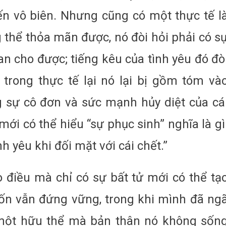
đến vô biên. Nhưng cũng có một thực tế l
 thể thỏa mãn được, nó đòi hỏi phải có s
n cho được; tiếng kêu của tình yêu đó đò
 trong thực tế lại nó lại bị gồm tóm và
ng sự cô đơn và sức mạnh hủy diệt của cá
mới có thể hiểu “sự phục sinh” nghĩa là gì
h yêu khi đối mặt với cái chết.”
 điều mà chỉ có sự bất tử mới có thể tạ
vốn vẫn đứng vững, trong khi mình đã ng
một hữu thể mà bản thân nó không sốn