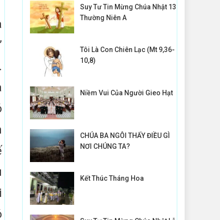
Suy Tư Tin Mừng Chúa Nhật 13
Thường Niên A
à
”
Tôi Là Con Chiên Lạc (Mt 9,36-
10,8)
.
a
Niềm Vui Của Người Gieo Hạt
ó
n
CHÚA BA NGÔI THẤY ĐIỀU GÌ
NƠI CHÚNG TA?
ế
u
Kết Thúc Tháng Hoa
i
ó