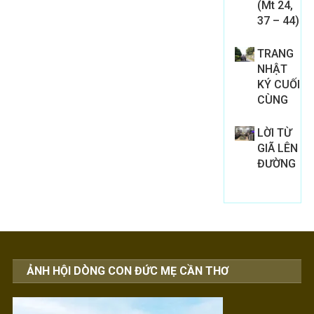
(Mt 24,
37 – 44)
TRANG
NHẬT
KÝ CUỐI
CÙNG
LỜI TỪ
GIÃ LÊN
ĐƯỜNG
ẢNH HỘI DÒNG CON ĐỨC MẸ CẦN THƠ