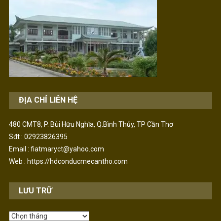
ĐỊA CHỈ LIÊN HỆ
480 CMT8, P. Bùi Hữu Nghĩa, Q.Bình Thủy, TP Cần Thơ
Sđt : 02923826395
Email : fiatmaryct@yahoo.com
Web :
https://hdconducmecantho.com
LƯU TRỮ
Lưu