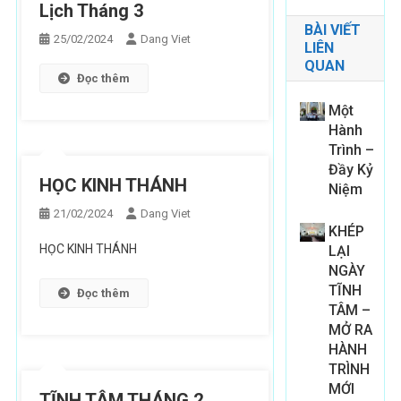
Lịch Tháng 3
BÀI VIẾT
25/02/2024
Dang Viet
LIÊN
QUAN
Đọc thêm
Một
Hành
Trình –
Đầy Kỷ
HỌC KINH THÁNH
Niệm
21/02/2024
Dang Viet
KHÉP
HỌC KINH THÁNH
LẠI
NGÀY
TĨNH
Đọc thêm
TÂM –
MỞ RA
HÀNH
TRÌNH
MỚI
TĨNH TÂM THÁNG 2