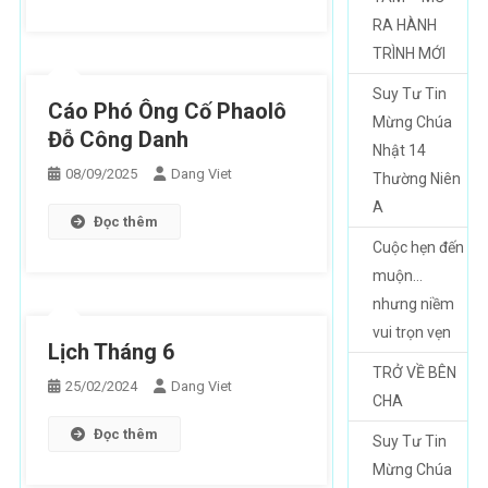
RA HÀNH
TRÌNH MỚI
Suy Tư Tin
Cáo Phó Ông Cố Phaolô
Mừng Chúa
Đỗ Công Danh
Nhật 14
08/09/2025
Dang Viet
Thường Niên
A
Đọc thêm
Cuộc hẹn đến
muộn…
nhưng niềm
vui trọn vẹn
Lịch Tháng 6
TRỞ VỀ BÊN
25/02/2024
Dang Viet
CHA
Đọc thêm
Suy Tư Tin
Mừng Chúa