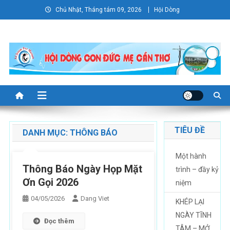
Skip
Chủ Nhật, Tháng tám 09, 2026
Hội Dòng
to
content
TIÊU ĐỀ
DANH MỤC:
THÔNG BÁO
Một hành
Thông Báo Ngày Họp Mặt
trình – đầy kỷ
Ơn Gọi 2026
niệm
04/05/2026
Dang Viet
KHÉP LẠI
NGÀY TĨNH
Đọc thêm
TÂM – MỞ