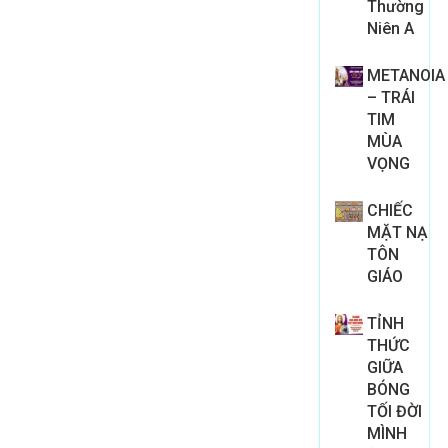
Thường
Niên A
METANOIA
– TRÁI
TIM
MÙA
VỌNG
CHIẾC
MẶT NẠ
TÔN
GIÁO
TỈNH
THỨC
GIỮA
BÓNG
TỐI ĐỜI
MÌNH